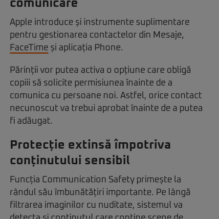
comunicare
Apple introduce și instrumente suplimentare
pentru gestionarea contactelor din Mesaje,
FaceTime
și aplicația Phone.
Părinții vor putea activa o opțiune care obligă
copiii să solicite permisiunea înainte de a
comunica cu persoane noi. Astfel, orice contact
necunoscut va trebui aprobat înainte de a putea
fi adăugat.
Protecție extinsă împotriva
conținutului sensibil
Funcția Communication Safety primește la
rândul său îmbunătățiri importante. Pe lângă
filtrarea imaginilor cu nuditate, sistemul va
detecta și conținutul care conține scene de