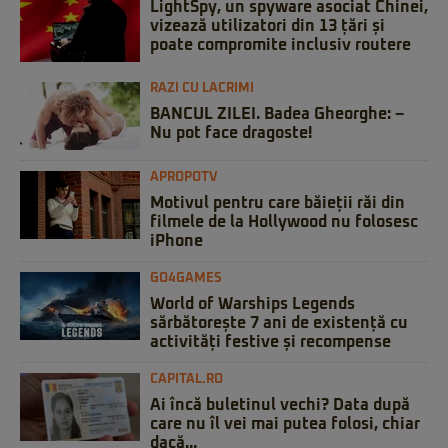
LightSpy, un spyware asociat Chinei,
vizează utilizatori din 13 țări și
poate compromite inclusiv routere
RAZI CU LACRIMI
BANCUL ZILEI. Badea Gheorghe: –
Nu pot face dragoste!
APROPOTV
Motivul pentru care băieții răi din
filmele de la Hollywood nu folosesc
iPhone
GO4GAMES
World of Warships Legends
sărbătorește 7 ani de existență cu
activități festive și recompense
CAPITAL.RO
Ai încă buletinul vechi? Data după
care nu îl vei mai putea folosi, chiar
dacă...