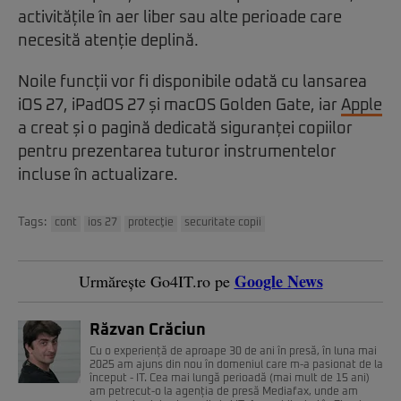
activitățile în aer liber sau alte perioade care
necesită atenție deplină.
Noile funcții vor fi disponibile odată cu lansarea
iOS 27, iPadOS 27 și macOS Golden Gate, iar
Apple
a creat și o pagină dedicată siguranței copiilor
pentru prezentarea tuturor instrumentelor
incluse în actualizare.
Tags:
cont
ios 27
protecţie
securitate copii
Google News
Urmărește Go4IT.ro pe
Răzvan Crăciun
Cu o experiență de aproape 30 de ani în presă, în luna mai
2025 am ajuns din nou în domeniul care m-a pasionat de la
început - IT. Cea mai lungă perioadă (mai mult de 15 ani)
am petrecut-o la agenția de presă Mediafax, unde am