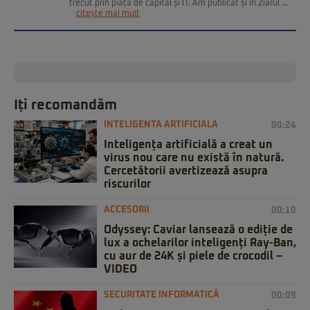
trecut prin piața de capital și IT. Am publicat și în Ziarul ...
citește mai mult
Iți recomandăm
INTELIGENTA ARTIFICIALA
00:24
Inteligența artificială a creat un
virus nou care nu există în natură.
Cercetătorii avertizează asupra
riscurilor
ACCESORII
00:10
Odyssey: Caviar lansează o ediție de
lux a ochelarilor inteligenți Ray-Ban,
cu aur de 24K și piele de crocodil –
VIDEO
SECURITATE INFORMATICĂ
00:09