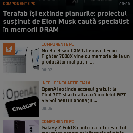
COMPONENTE PC
00:08
Terafab își extinde planurile: proiectul
susținut de Elon Musk caută specialist
în memorii DRAM
COMPONENTE PC
Nu Big 3 sau CXMT: Lenovo Lecoo
Fighter 7000X vine cu memorie de la un
producător mai puțin ...
00:07
INTELIGENTA ARTIFICIALA
OpenAI extinde accesul gratuit la
ChatGPT și actualizează modelul GPT-
5.6 Sol pentru abonații ...
00:06
COMPONENTE PC
Galaxy Z Fold 8 confirmă interesul tot