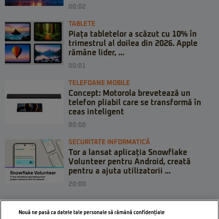
00:02
TABLETE
Piața tabletelor a scăzut cu 10% în
trimestrul al doilea din 2026. Apple
rămâne lider, ...
00:01
TELEFOANE MOBILE
Concept: Motorola brevetează un
telefon pliabil care se transformă în
ceas inteligent
00:00
SECURITATE INFORMATICĂ
Tor a lansat aplicația Snowflake
Volunteer pentru Android, creată
pentru a ajuta utilizatorii ...
20:00
Nouă ne pasă ca datele tale personale să rămână confidențiale