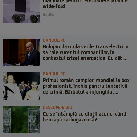
mai mare pentru telefoanele pliabile
wide-fold
00:05
GANDUL.RO
Bolojan dă undă verde Transelectrica
să taie curentul companiilor, în
contextul crizei energetice. Cu cât...
GANDUL.RO
Primul român campion mondial la box
profesionist, închis pentru tentativă
de crimă. Bărbatul a înjunghiat...
DESCOPERA.RO
Ce se întâmplă cu dinții atunci când
bem apă carbogazoasă?