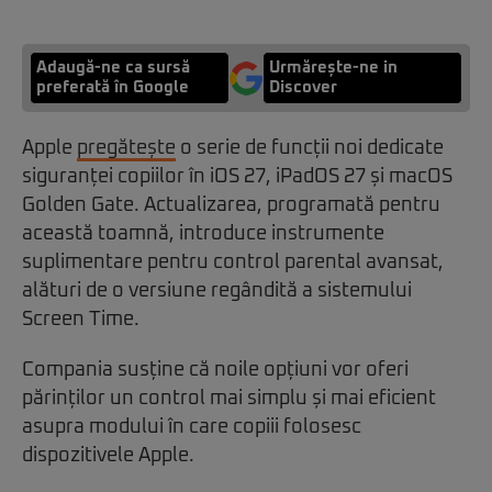
Adaugă-ne ca sursă
Urmărește-ne in
preferată în Google
Discover
Apple
pregătește
o serie de funcții noi dedicate
siguranței copiilor în iOS 27, iPadOS 27 și macOS
Golden Gate. Actualizarea, programată pentru
această toamnă, introduce instrumente
suplimentare pentru control parental avansat,
alături de o versiune regândită a sistemului
Screen Time.
Compania susține că noile opțiuni vor oferi
părinților un control mai simplu și mai eficient
asupra modului în care copiii folosesc
dispozitivele Apple.