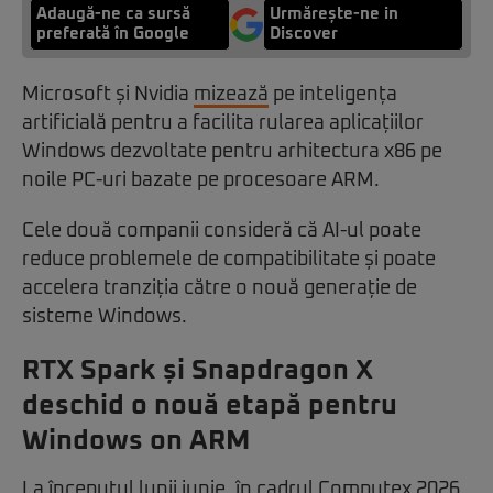
Adaugă-ne ca sursă
Urmărește-ne in
preferată în Google
Discover
Microsoft și Nvidia
mizează
pe inteligența
artificială pentru a facilita rularea aplicațiilor
Windows dezvoltate pentru arhitectura x86 pe
noile PC-uri bazate pe procesoare ARM.
Cele două companii consideră că AI-ul poate
reduce problemele de compatibilitate și poate
accelera tranziția către o nouă generație de
sisteme Windows.
RTX Spark și Snapdragon X
deschid o nouă etapă pentru
Windows on ARM
La începutul lunii iunie, în cadrul Computex 2026,