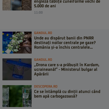
engleză tăblițe cuneiforme vechi de
5.000 de ani
11:00
GANDUL.RO
Unde au dispărut banii din PNRR
destinați noilor centrale pe gaze?
România și-a închis centralele...
GANDUL.RO
„Drona care s-a prăbușit în Kardam,
ucraineană!” - Ministerul bulgar al
Apărării
DESCOPERA.RO
Ce se întâmplă cu dinții atunci când
bem apă carbogazoasă?