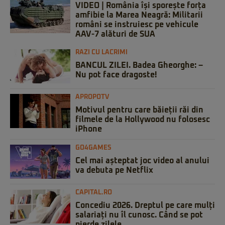
VIDEO | România își sporește forța
amfibie la Marea Neagră: Militarii
români se instruiesc pe vehicule
AAV-7 alături de SUA
RAZI CU LACRIMI
BANCUL ZILEI. Badea Gheorghe: –
Nu pot face dragoste!
APROPOTV
Motivul pentru care băieții răi din
filmele de la Hollywood nu folosesc
iPhone
GO4GAMES
Cel mai așteptat joc video al anului
va debuta pe Netflix
CAPITAL.RO
Concediu 2026. Dreptul pe care mulți
salariați nu îl cunosc. Când se pot
pierde zilele...