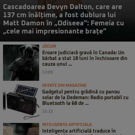
Cascadoarea Devyn Dalton, care are
137 cm înălțime, a fost dublura lui
Matt Damon în „Odiseea”: Femeia cu
„cele mai impresionante brațe”
JOCURI
Eroare judiciară gravă în Canada: Un
bărbat a stat 18 luni în închisoare din
cauza unui ...
13:00
OFERTE DIN MAGAZINE
Gadgetul pentru grădină cu panou
solar de la Dedeman: Radio portabil cu
Bluetooth la 68 de ...
12:12
INTELIGENTA ARTIFICIALA
Inteligența artificială traduce în