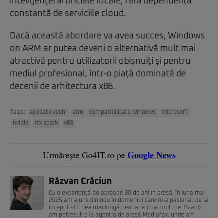
inteligenței artificiale locale, fără dependență
constantă de serviciile cloud.
Dacă această abordare va avea succes, Windows
on ARM ar putea deveni o alternativă mult mai
atractivă pentru utilizatorii obișnuiți și pentru
mediul profesional, într-o piață dominată de
decenii de arhitectura x86.
Tags:
aplicatii vechi
arm
compatibilitate windows
microsoft
nvidia
rtx spark
x86
Google News
Urmărește Go4IT.ro pe
Răzvan Crăciun
Cu o experiență de aproape 30 de ani în presă, în luna mai
2025 am ajuns din nou în domeniul care m-a pasionat de la
început - IT. Cea mai lungă perioadă (mai mult de 15 ani)
am petrecut-o la agenția de presă Mediafax, unde am