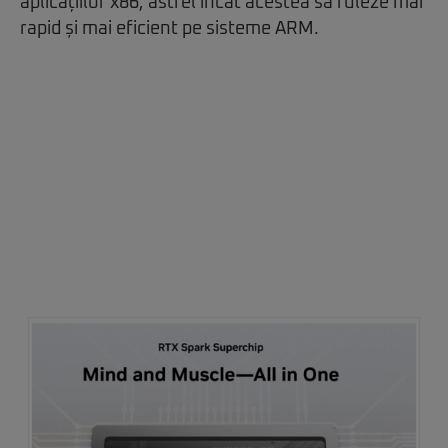
aplicațiilor x86, astfel încât acestea să ruleze mai
rapid și mai eficient pe sisteme ARM.