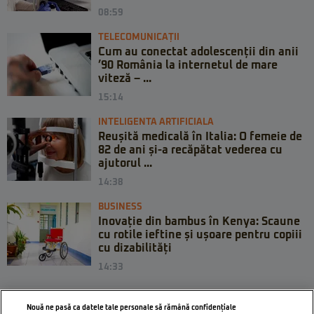
08:59
TELECOMUNICAȚII
Cum au conectat adolescenții din anii
’90 România la internetul de mare
viteză – ...
15:14
INTELIGENTA ARTIFICIALA
Reușită medicală în Italia: O femeie de
82 de ani și-a recăpătat vederea cu
ajutorul ...
14:38
BUSINESS
Inovație din bambus în Kenya: Scaune
cu rotile ieftine și ușoare pentru copiii
cu dizabilități
14:33
Nouă ne pasă ca datele tale personale să rămână confidențiale