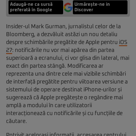
Adaugă-ne ca sursă
Urmărește-ne in
preferată în Google
Discover
Insider-ul Mark Gurman, jurnalistul celor de la
Bloomberg, a dezvăluit astăzi un nou detaliu
despre schimbările pregătite de Apple pentru
iOS
27
: notificările nu vor mai apărea din partea
superioară a ecranului, ci vor glisa din lateral, mai
exact din partea stângă. Modificarea ar
reprezenta una dintre cele mai vizibile schimbări
de interfață pregătite pentru viitoarea versiune a
sistemului de operare destinat iPhone-urilor și
sugerează că Apple pregătește o regândire mai
amplă a modului în care utilizatorii
interacționează cu notificările și cu funcțiile de
căutare.
Potrivit acelorași informații, accesarea centrului