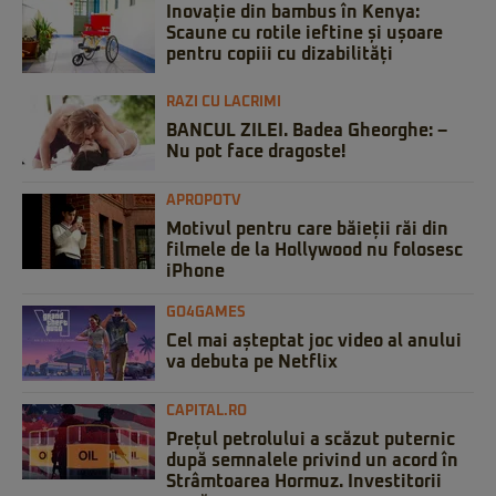
Inovație din bambus în Kenya:
Scaune cu rotile ieftine și ușoare
pentru copiii cu dizabilități
RAZI CU LACRIMI
BANCUL ZILEI. Badea Gheorghe: –
Nu pot face dragoste!
APROPOTV
Motivul pentru care băieții răi din
filmele de la Hollywood nu folosesc
iPhone
GO4GAMES
Cel mai așteptat joc video al anului
va debuta pe Netflix
CAPITAL.RO
Prețul petrolului a scăzut puternic
după semnalele privind un acord în
Strâmtoarea Hormuz. Investitorii