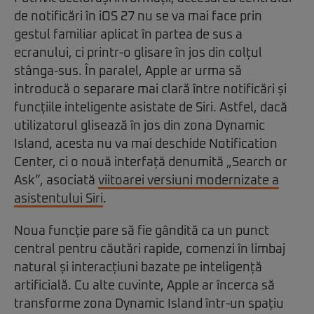
de notificări în iOS 27 nu se va mai face prin
gestul familiar aplicat în partea de sus a
ecranului, ci printr-o glisare în jos din colțul
stânga-sus. În paralel, Apple ar urma să
introducă o separare mai clară între notificări și
funcțiile inteligente asistate de Siri. Astfel, dacă
utilizatorul glisează în jos din zona Dynamic
Island, acesta nu va mai deschide Notification
Center, ci o nouă interfață denumită „Search or
Ask”, asociată
viitoarei versiuni modernizate a
asistentului Siri
.
Noua funcție pare să fie gândită ca un punct
central pentru căutări rapide, comenzi în limbaj
natural și interacțiuni bazate pe inteligență
artificială. Cu alte cuvinte, Apple ar încerca să
transforme zona Dynamic Island într-un spațiu