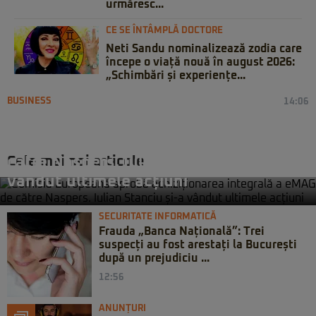
urmăresc...
CE SE ÎNTÂMPLĂ DOCTORE
Neti Sandu nominalizează zodia care
începe o viață nouă în august 2026:
„Schimbări și experiențe...
BUSINESS
14:06
Comisia Europeană aprobă
achiziționarea integrală a eMAG de
Cele mai noi articole
către Naspers. Iulian Stanciu și-a
vândut ultimele acțiuni
SECURITATE INFORMATICĂ
Frauda „Banca Națională”: Trei
suspecți au fost arestați la București
după un prejudiciu ...
12:56
ANUNȚURI