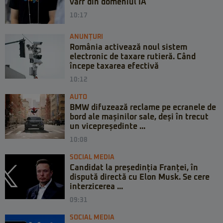
vârf din domeniul IA
10:17
ANUNȚURI
România activează noul sistem
electronic de taxare rutieră. Când
începe taxarea efectivă
10:12
AUTO
BMW difuzează reclame pe ecranele de
bord ale mașinilor sale, deși în trecut
un vicepreședinte ...
10:08
SOCIAL MEDIA
Candidat la președinția Franței, în
dispută directă cu Elon Musk. Se cere
interzicerea ...
09:31
SOCIAL MEDIA