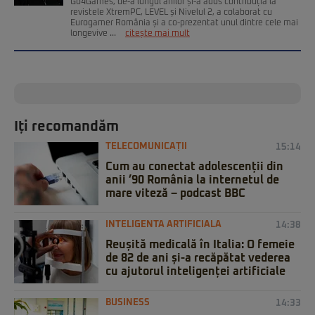
Go4Games, de-a lungul anilor și-a adus contribuția la
revistele XtremPC, LEVEL și Nivelul 2, a colaborat cu
Eurogamer România și a co-prezentat unul dintre cele mai
longevive ...
citește mai mult
Iți recomandăm
TELECOMUNICAȚII
15:14
Cum au conectat adolescenții din
anii ’90 România la internetul de
mare viteză – podcast BBC
INTELIGENTA ARTIFICIALA
14:38
Reușită medicală în Italia: O femeie
de 82 de ani și-a recăpătat vederea
cu ajutorul inteligenței artificiale
BUSINESS
14:33