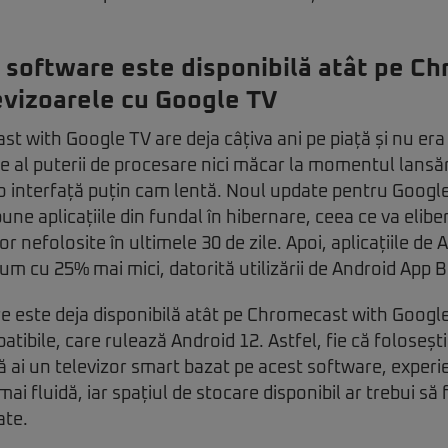
 software este disponibilă atât pe C
levizoarele cu Google TV
 with Google TV are deja câțiva ani pe piață și nu era
e al puterii de procesare nici măcar la momentul lansări
o interfață puțin cam lentă. Noul update pentru Googl
pune aplicațiile din fundal în hibernare, ceea ce va elibe
lor nefolosite în ultimele 30 de zile. Apoi, aplicațiile de
m cu 25% mai mici, datorită utilizării de Android App 
e este deja disponibilă atât pe Chromecast with Google 
tibile, care rulează Android 12. Astfel, fie că folosești
ai un televizor smart bazat pe acest software, experien
 mai fluidă, iar spațiul de stocare disponibil ar trebui să
ate.