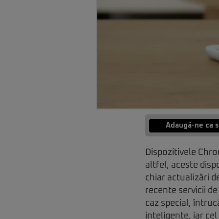
Adaugă-ne ca s
Dispozitivele Chro
altfel, aceste dis
chiar actualizări 
recente servicii d
caz special, întru
inteligente, iar c