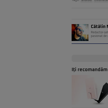
Tags:
android
chromeca
Cătălin 
Redactor-șef
pasionat de 
Iți recomandăm