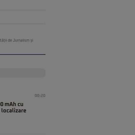
ății de Jurnalism și
00:20
00 mAh cu
 localizare