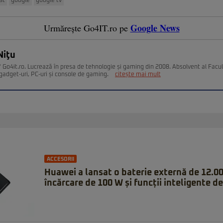
st
google
google tv
Google News
Urmărește Go4IT.ro pe
Niţu
 Go4it.ro. Lucrează în presa de tehnologie și gaming din 2008. Absolvent al Facult
gadget-uri, PC-uri și console de gaming.
citește mai mult
ACCESORII
Huawei a lansat o baterie externă de 12.0
încărcare de 100 W și funcții inteligente de