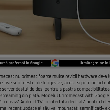
ursă preferată în Google
Urmărește-ne in 
mecast nu primesc foarte multe revizii hardware de-a lun
pozitive sunt destul de longevive, acestea primind actua
de server destul de des, pentru a păstra compatibilitatea
e streaming din piață. Modelul Chromecast with Google
cât rulează Android TV cu interfața dedicată pentru tele
el mai recent update al său va îmbunătăți semnificativ e