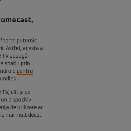
hromecast,
 foarte puternic
i. Astfel, acesta a
e TV adaugă
ra spațiu prin
 Android
pentru
Bundles.
TV, cât și pe
 un dispozitiv
ța de utilizare ar
 fie mai mult decât