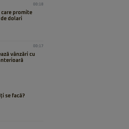
00:18
 care promite
de dolari
00:17
ează vânzări cu
anterioară
ți se facă?