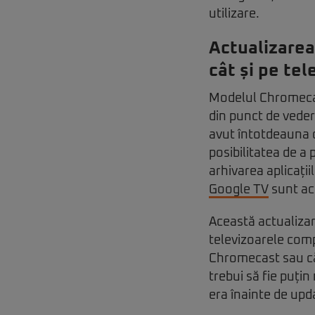
utilizare.
Actualizarea
cât și pe te
Modelul Chromecast
din punct de veder
avut întotdeauna 
posibilitatea de a 
arhivarea aplicații
Google TV
sunt acu
Această actualizar
televizoarele compa
Chromecast sau că 
trebui să fie puțin
era înainte de upd