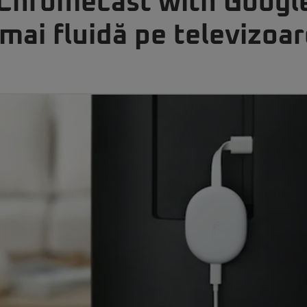
Chromecast with Googl
mai fluidă pe televizoa