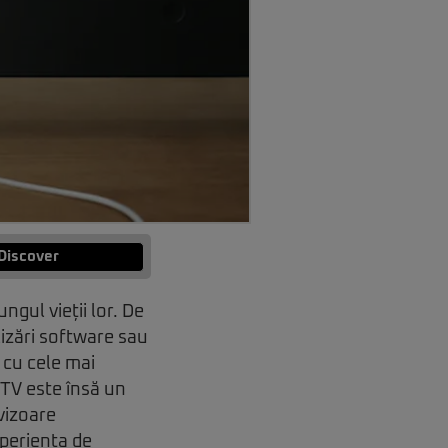
Discover
gul vieții lor. De
lizări software sau
 cu cele mai
 TV este însă un
vizoare
xperiența de