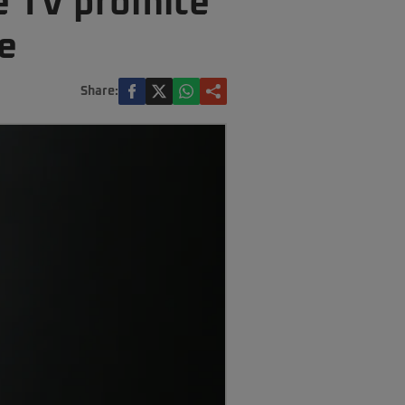
e TV promite
re
Share: