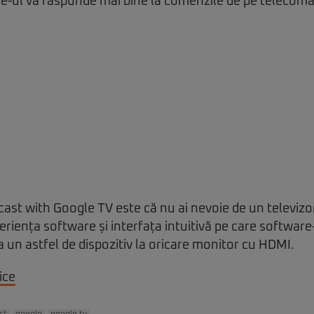
re-ul va răspunde mai bine la comenzile de pe telecom
st with Google TV este că nu ai nevoie de un televizor
eriența software și interfața intuitivă pe care software
a un astfel de dispozitiv la oricare monitor cu HDMI.
ice