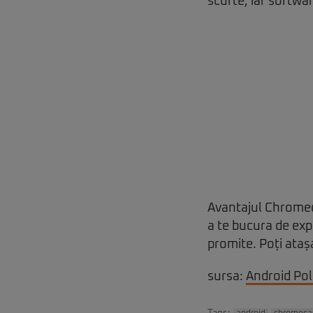
scurte, iar softwa
Avantajul Chromeca
a te bucura de exp
promite. Poți ataș
sursa:
Android Pol