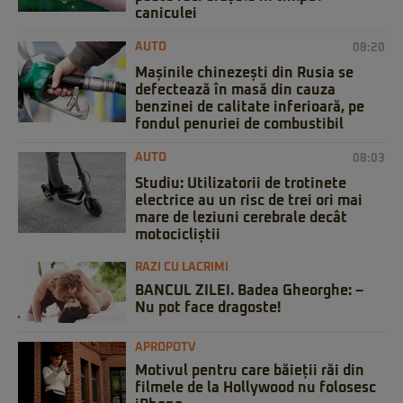
caniculei
AUTO
08:20
Mașinile chinezești din Rusia se
defectează în masă din cauza
benzinei de calitate inferioară, pe
fondul penuriei de combustibil
AUTO
08:03
Studiu: Utilizatorii de trotinete
electrice au un risc de trei ori mai
mare de leziuni cerebrale decât
motocicliștii
RAZI CU LACRIMI
BANCUL ZILEI. Badea Gheorghe: –
Nu pot face dragoste!
APROPOTV
Motivul pentru care băieții răi din
filmele de la Hollywood nu folosesc