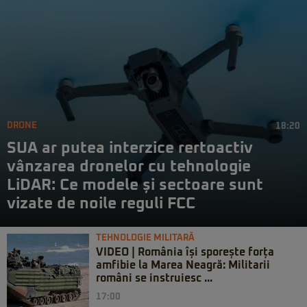
DRONE
18:20
SUA ar putea interzice rertoactiv
vânzarea dronelor cu tehnologie
LiDAR: Ce modele și sectoare sunt
vizate de noile reguli FCC
TEHNOLOGIE MILITARĂ
VIDEO | România își sporește forța
amfibie la Marea Neagră: Militarii
români se instruiesc ...
17:00