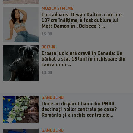
MUZICA SI FILME
Cascadoarea Devyn Dalton, care are
137 cm înălțime, a fost dublura lui
Matt Damon în „Odiseea”: ...
15:00
JOCURI
Eroare judiciară gravă în Canada: Un
bărbat a stat 18 luni în închisoare din
cauza unui ...
13:00
GANDUL.RO
Unde au dispărut banii din PNRR
destinați noilor centrale pe gaze?
România și-a închis centralele...
GANDUL.RO