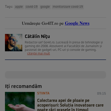
Tags:
apple
covid-19
google
monitorizare covid-19
Google News
Urmărește Go4IT.ro pe
Cătălin Niţu
Redactor-șef Go4it.ro. Lucrează în presa de tehnologie și
gaming din 2008. Absolvent al Facultății de Jurnalism și
pasionat de gadget-uri, PC-uri și console de gaming.
citește mai mult
Iți recomandăm
STIINTA
09:15
Colectarea apei de ploaie pe
acoperișuri: Soluția inovatoare care
poate răci orașele în timpul