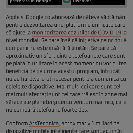
preferată în Google
Discover
Apple și Google colaborează de câteva săptămâni
pentru dezvoltarea unei platforme unificate care
să ajute la
monitorizarea cazurilor de COVID-19
la
nivel mondial. Se pare însă că inițiativa celor două
companii nu este însă fără limitări. Se pare că
aproximativ un sfert dintre telefoanele care sunt
pe piață în utilizare în acest moment nu vor putea
beneficia de pe urma acestui program, întrucât
nu au hardware-ul necesar pentru a comunica cu
celelalte dispozitive. Mai mult, cei care sunt cel
mai mult afectați sunt cei care trăiesc în zone mai
sărace ale planetei și cei cu venituri mai mici, care
nu cumpără telefoane foarte des.
Conform
ArsTechnica
, aproximativ 1 miliard de
dispozitive mobile inteligente care sunt acum în