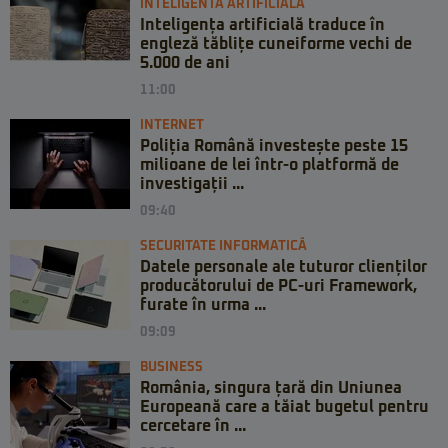
INTELIGENTA ARTIFICIALA
Inteligența artificială traduce în
engleză tăblițe cuneiforme vechi de
5.000 de ani
11:00
INTERNET
Poliția Română investește peste 15
milioane de lei într-o platformă de
investigații ...
09:40
SECURITATE INFORMATICĂ
Datele personale ale tuturor clienților
producătorului de PC-uri Framework,
furate în urma ...
09:09
BUSINESS
România, singura țară din Uniunea
Europeană care a tăiat bugetul pentru
cercetare în ...