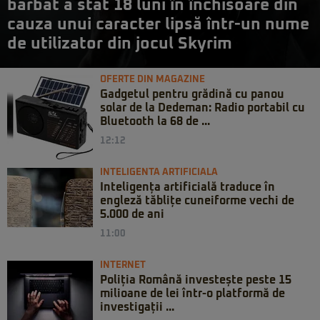
bărbat a stat 18 luni în închisoare din
cauza unui caracter lipsă într-un nume
de utilizator din jocul Skyrim
OFERTE DIN MAGAZINE
Gadgetul pentru grădină cu panou
solar de la Dedeman: Radio portabil cu
Bluetooth la 68 de ...
12:12
INTELIGENTA ARTIFICIALA
Inteligența artificială traduce în
engleză tăblițe cuneiforme vechi de
5.000 de ani
11:00
INTERNET
Poliția Română investește peste 15
milioane de lei într-o platformă de
investigații ...