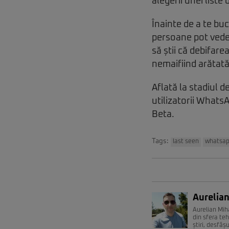
alegerii unei liste
Înainte de a te bu
persoane pot vedea
să știi că debifare
nemaifiind arătată
Aflată la stadiul 
utilizatorii Whats
Beta.
Tags:
last seen
whatsa
Aurelian
Aurelian Miha
din sfera teh
știri, desfăș