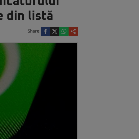
icatorului
 din listă
Share: