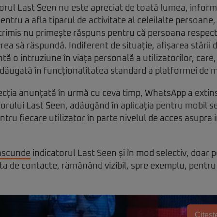
orul Last Seen nu este apreciat de toată lumea, inform
entru a afla tiparul de activitate al celeilalte persoane,
trimis nu primește răspuns pentru că persoana respect
ea să răspundă. Indiferent de situație, afișarea stării d
 o intruziune în viața personală a utilizatorilor, care, 
adăugată în funcționalitatea standard a platformei de 
ecția anunțată în urmă cu ceva timp, WhatsApp a extins
atorului Last Seen, adăugând în aplicația pentru mobil se
ntru fiecare utilizator în parte nivelul de acces asupra 
ascunde
indicatorul Last Seen și în mod selectiv, doar
 ta de contacte, rămânând vizibil, spre exemplu, pentru
Citește