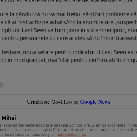
 de contacte care să fie exceptate de la această regulă.
cura la gândul că nu va mai trebui să-ți faci probleme c
 că ai fost activ pe WhatsApp la anumite ore „suspecte
a opțiunii Last Seen va funcționa în sistem reciproc, sta
 pentru persoanele cu care ai ales să nu împarți aceast
de testare, noua setare pentru indicatorul Last Seen est
App în mod gradual, mai întâi pentru cei înrolați în pr
pp
Google News
Urmărește Go4IT.ro pe
 Mihai
i este cel mai vechi redactor al site-ului Go4it.ro. Are 14 ani de experienţă în pr
nologiei. Înainte de a ajunge la Go4it, Aurelian a fost redactor pentru revista Xt
urarea de teste comparative și ...
citește mai mult