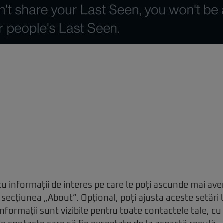
cu informații de interes pe care le poți ascunde mai ave
 secțiunea „About”. Opțional, poți ajusta aceste setări l
informații sunt vizibile pentru toate contactele tale, cu 