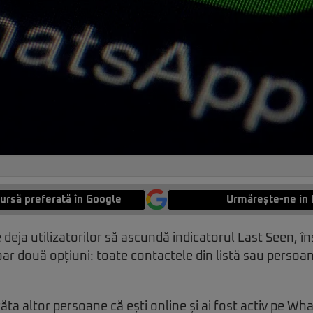
ursă preferată în Google
Urmărește-ne in 
deja utilizatorilor să ascundă indicatorul Last Seen,
ar două opțiuni: toate contactele din listă sau persoane
ăta altor persoane că ești online și ai fost activ pe Wh