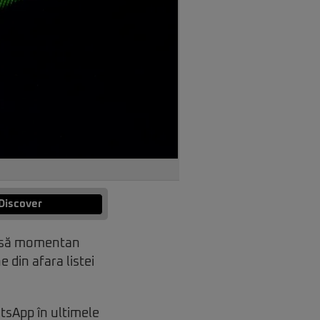
Discover
 însă momentan
 din afara listei
atsApp în ultimele