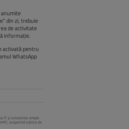
ă anumite
” din zi, trebuie
rea de activitate
ă informație.
e activată pentru
ogramul WhatsApp
esa IT şi cunoștințe ample
remPC, acoperind rubrica de