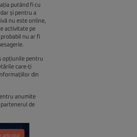
ația putând fi cu
 dar și pentru a
ivă nu este online,
e activitate pe
probabil nu ar fi
mesagerie.
 opțiunile pentru
tările care-ți
informațiilor din
 pentru anumite
 partenerul de
 articolul