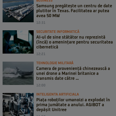
BUSINESS
Samsung pregătește un centru de date
plutitor în Texas. Facilitatea ar putea
avea 50 MW
12:31
SECURITATE INFORMATICĂ
AI-ul de sine stătător nu reprezintă
(încă) o amenințare pentru securitatea
cibernetică
12:21
TEHNOLOGIE MILITARĂ
Camera de proveniență chinezească a
unei drone a Marinei britanice a
transmis date către ...
12:00
INTELIGENTA ARTIFICIALA
Piața roboților umanoizi a explodat în
prima jumătate a anului. AGIBOT a
depășit Unitree