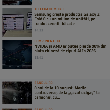
TELEFOANE MOBILE
Samsung crește producția Galaxy Z
Fold 8 cu un milion de unități, pe
fondul cererii ridicate
14:33
COMPONENTE PC
NVIDIA și AMD ar putea pierde 90% din
piața chineză de cipuri AI în 2026
13:41
GANDUL.RO
8 ani de la 10 august. Marile
controverse, de la „gazul ucigaș” la
camionul cu...