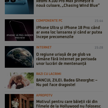
Redmi K100 Pro Max primește o
nouă culoare, „Chasing Wind Blue”
COMPONENTE PC
15:44
iPhone Ultra și iPhone 18 Pro: când
ar avea loc lansarea și când ar putea
începe precomenzile
INTERNET
15:28
O regiune uriașă de pe glob va
rămâne fără Internet pe perioada
unor lucrări de mentenanță
RAZI CU LACRIMI
BANCUL ZILEI. Badea Gheorghe: –
Nu pot face dragoste!
APROPOTV
Motivul pentru care băieții răi din
filmele de la Hollywood nu folosesc