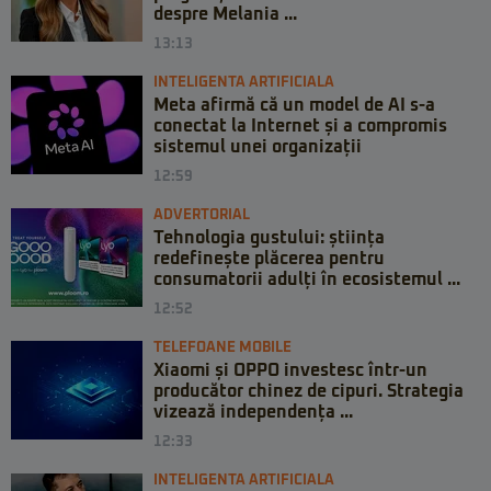
despre Melania ...
13:13
INTELIGENTA ARTIFICIALA
Meta afirmă că un model de AI s-a
conectat la Internet și a compromis
sistemul unei organizații
12:59
ADVERTORIAL
Tehnologia gustului: știința
redefinește plăcerea pentru
consumatorii adulți în ecosistemul ...
12:52
TELEFOANE MOBILE
Xiaomi și OPPO investesc într-un
producător chinez de cipuri. Strategia
vizează independența ...
12:33
INTELIGENTA ARTIFICIALA