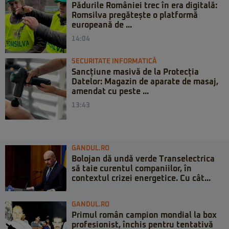
Pădurile României trec în era digitală:
Romsilva pregătește o platformă
europeană de ...
14:04
SECURITATE INFORMATICĂ
Sancțiune masivă de la Protecția
Datelor: Magazin de aparate de masaj,
amendat cu peste ...
13:43
GANDUL.RO
Bolojan dă undă verde Transelectrica
să taie curentul companiilor, în
contextul crizei energetice. Cu cât...
GANDUL.RO
Primul român campion mondial la box
profesionist, închis pentru tentativă