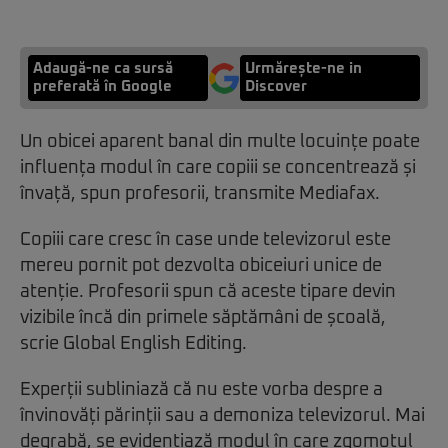
Adaugă-ne ca sursă
Urmărește-ne in
preferată în Google
Discover
Un obicei aparent banal din multe locuințe poate
influența modul în care copiii se concentrează și
învață, spun profesorii, transmite Mediafax.
Copiii care cresc în case unde televizorul este
mereu pornit pot dezvolta obiceiuri unice de
atenție. Profesorii spun că aceste tipare devin
vizibile încă din primele săptămâni de școală,
scrie Global English Editing.
Experții subliniază că nu este vorba despre a
învinovăți părinții sau a demoniza televizorul. Mai
degrabă, se evidențiază modul în care zgomotul