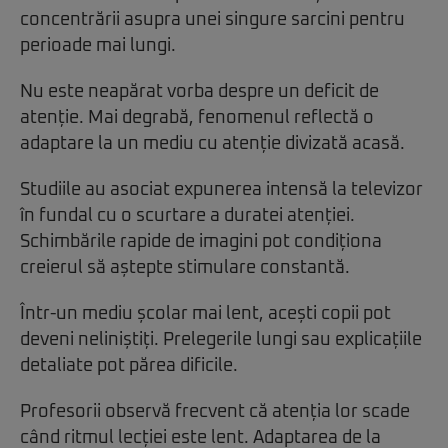
concentrării asupra unei singure sarcini pentru
perioade mai lungi.
Nu este neapărat vorba despre un deficit de
atenție. Mai degrabă, fenomenul reflectă o
adaptare la un mediu cu atenție divizată acasă.
Studiile au asociat expunerea intensă la televizor
în fundal cu o scurtare a duratei atenției.
Schimbările rapide de imagini pot condiționa
creierul să aștepte stimulare constantă.
Într-un mediu școlar mai lent, acești copii pot
deveni neliniștiți. Prelegerile lungi sau explicațiile
detaliate pot părea dificile.
Profesorii observă frecvent că atenția lor scade
când ritmul lecției este lent. Adaptarea de la