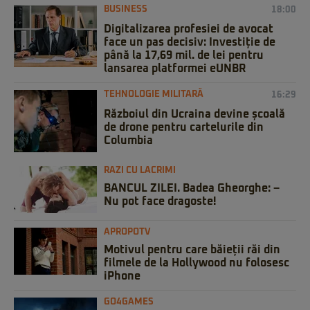
BUSINESS
18:00
Digitalizarea profesiei de avocat
face un pas decisiv: Investiție de
până la 17,69 mil. de lei pentru
lansarea platformei eUNBR
TEHNOLOGIE MILITARĂ
16:29
Războiul din Ucraina devine școală
de drone pentru cartelurile din
Columbia
RAZI CU LACRIMI
BANCUL ZILEI. Badea Gheorghe: –
Nu pot face dragoste!
APROPOTV
Motivul pentru care băieții răi din
filmele de la Hollywood nu folosesc
iPhone
GO4GAMES