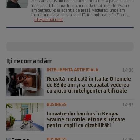
2025 am ajuns din nou în domeniul care m-a pasionat de la
început - IT. Cea mai lungă perioadă (mai mult de 15 ani)
am petrecut-o la agenția de presă Mediafax, unde am
trecut prin piața de capital și IT. Am publicat și în Ziarul ...
citește mai mult
Iți recomandăm
INTELIGENTA ARTIFICIALA
14:38
Reușită medicală în Italia: O femeie
de 82 de ani și-a recăpătat vederea
cu ajutorul inteligenței artificiale
BUSINESS
14:33
Inovație din bambus în Kenya:
Scaune cu rotile ieftine și ușoare
pentru copiii cu dizabilități
BUSINESS
14:06