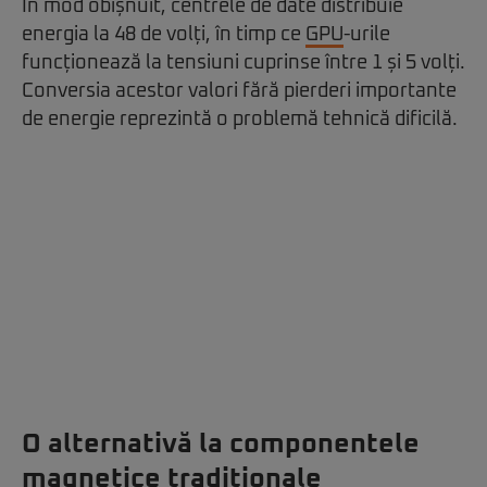
În mod obișnuit, centrele de date distribuie
energia la 48 de volți, în timp ce
GPU
-urile
funcționează la tensiuni cuprinse între 1 și 5 volți.
Conversia acestor valori fără pierderi importante
de energie reprezintă o problemă tehnică dificilă.
O alternativă la componentele
magnetice tradiționale