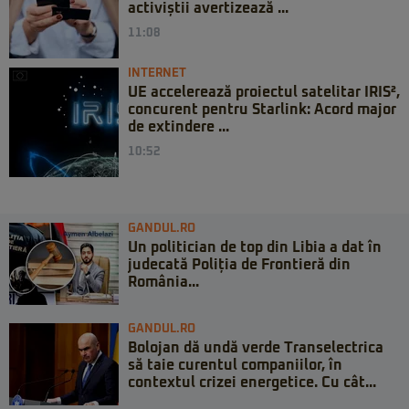
activiștii avertizează ...
11:08
INTERNET
UE accelerează proiectul satelitar IRIS²,
concurent pentru Starlink: Acord major
de extindere ...
10:52
GANDUL.RO
Un politician de top din Libia a dat în
judecată Poliția de Frontieră din
România...
GANDUL.RO
Bolojan dă undă verde Transelectrica
să taie curentul companiilor, în
contextul crizei energetice. Cu cât...