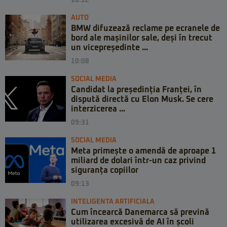
10:12
AUTO
BMW difuzează reclame pe ecranele de
bord ale mașinilor sale, deși în trecut
un vicepreședinte ...
10:08
SOCIAL MEDIA
Candidat la președinția Franței, în
dispută directă cu Elon Musk. Se cere
interzicerea ...
09:31
SOCIAL MEDIA
Meta primește o amendă de aproape 1
miliard de dolari într-un caz privind
siguranța copiilor
09:13
INTELIGENTA ARTIFICIALA
Cum încearcă Danemarca să prevină
utilizarea excesivă de AI în școli