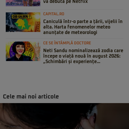
va debuta pe Netflix
CAPITAL.RO
Caniculă într-o parte a țării, vijelii în
alta. Harta fenomenelor meteo
anunțate de meteorologi
CE SE ÎNTÂMPLĂ DOCTORE
Neti Sandu nominalizează zodia care
începe o viață nouă în august 2026:
„Schimbări și experiențe...
Cele mai noi articole