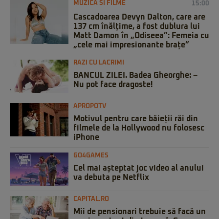
MUZICA SI FILME
15:00
Cascadoarea Devyn Dalton, care are
137 cm înălțime, a fost dublura lui
Matt Damon în „Odiseea”: Femeia cu
„cele mai impresionante brațe”
RAZI CU LACRIMI
BANCUL ZILEI. Badea Gheorghe: –
Nu pot face dragoste!
APROPOTV
Motivul pentru care băieții răi din
filmele de la Hollywood nu folosesc
iPhone
GO4GAMES
Cel mai așteptat joc video al anului
va debuta pe Netflix
CAPITAL.RO
Mii de pensionari trebuie să facă un