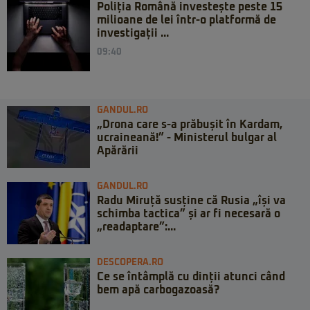
Poliția Română investește peste 15
milioane de lei într-o platformă de
investigații ...
09:40
GANDUL.RO
„Drona care s-a prăbușit în Kardam,
ucraineană!” - Ministerul bulgar al
Apărării
GANDUL.RO
Radu Miruță susține că Rusia „își va
schimba tactica” și ar fi necesară o
„readaptare”:...
DESCOPERA.RO
Ce se întâmplă cu dinții atunci când
bem apă carbogazoasă?