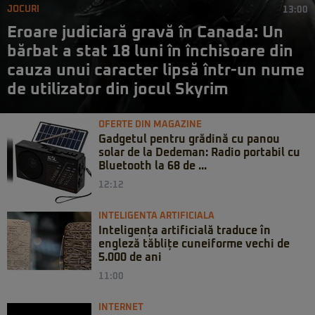
JOCURI
13:00
Eroare judiciară gravă în Canada: Un
bărbat a stat 18 luni în închisoare din
cauza unui caracter lipsă într-un nume
de utilizator din jocul Skyrim
OFERTE DIN MAGAZINE
Gadgetul pentru grădină cu panou
solar de la Dedeman: Radio portabil cu
Bluetooth la 68 de ...
12:12
INTELIGENTA ARTIFICIALA
Inteligența artificială traduce în
engleză tăblițe cuneiforme vechi de
5.000 de ani
11:00
INTERNET