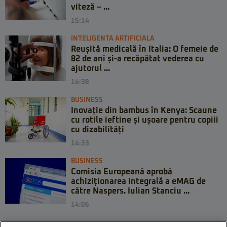
viteză – ...
15:14
INTELIGENTA ARTIFICIALA
Reușită medicală în Italia: O femeie de
82 de ani și-a recăpătat vederea cu
ajutorul ...
14:38
BUSINESS
Inovație din bambus în Kenya: Scaune
cu rotile ieftine și ușoare pentru copiii
cu dizabilități
14:33
BUSINESS
Comisia Europeană aprobă
achiziționarea integrală a eMAG de
către Naspers. Iulian Stanciu ...
14:06