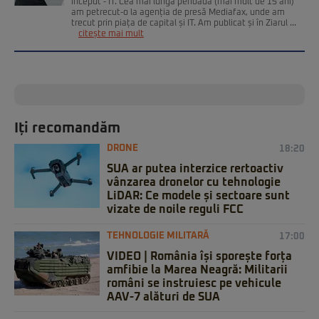
început - IT. Cea mai lungă perioadă (mai mult de 15 ani)
am petrecut-o la agenția de presă Mediafax, unde am
trecut prin piața de capital și IT. Am publicat și în Ziarul ...
citește mai mult
Iți recomandăm
DRONE
18:20
SUA ar putea interzice rertoactiv
vânzarea dronelor cu tehnologie
LiDAR: Ce modele și sectoare sunt
vizate de noile reguli FCC
TEHNOLOGIE MILITARĂ
17:00
VIDEO | România își sporește forța
amfibie la Marea Neagră: Militarii
români se instruiesc pe vehicule
AAV-7 alături de SUA