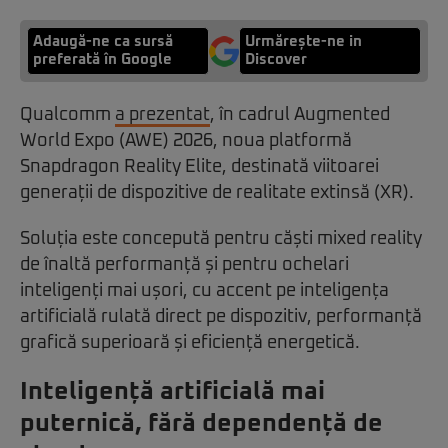
Adaugă-ne ca sursă
Urmărește-ne in
preferată în Google
Discover
Qualcomm
a prezentat
, în cadrul Augmented
World Expo (AWE) 2026, noua platformă
Snapdragon Reality Elite, destinată viitoarei
generații de dispozitive de realitate extinsă (XR).
Soluția este concepută pentru căști mixed reality
de înaltă performanță și pentru ochelari
inteligenți mai ușori, cu accent pe inteligența
artificială rulată direct pe dispozitiv, performanță
grafică superioară și eficiență energetică.
Inteligență artificială mai
puternică, fără dependență de