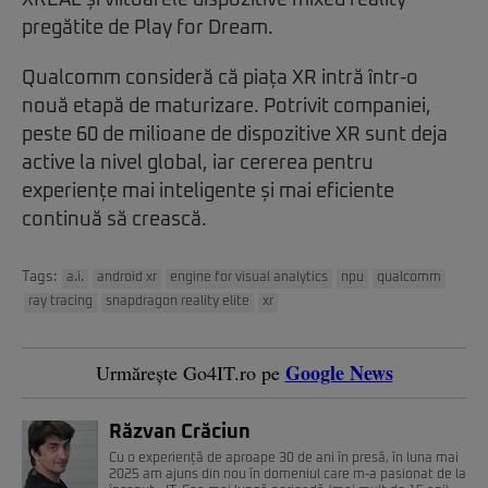
pregătite de Play for Dream.
Qualcomm consideră că piața XR intră într-o
nouă etapă de maturizare. Potrivit companiei,
peste 60 de milioane de dispozitive XR sunt deja
active la nivel global, iar cererea pentru
experiențe mai inteligente și mai eficiente
continuă să crească.
Tags:
a.i.
android xr
engine for visual analytics
npu
qualcomm
ray tracing
snapdragon reality elite
xr
Google News
Urmărește Go4IT.ro pe
Răzvan Crăciun
Cu o experiență de aproape 30 de ani în presă, în luna mai
2025 am ajuns din nou în domeniul care m-a pasionat de la