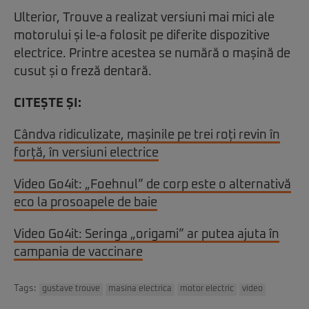
Ulterior, Trouve a realizat versiuni mai mici ale
motorului și le-a folosit pe diferite dispozitive
electrice. Printre acestea se numără o mașină de
cusut și o freză dentară.
CITEȘTE ȘI:
Cândva ridiculizate, mașinile pe trei roți revin în
forță, în versiuni electrice
Video Go4it: „Foehnul” de corp este o alternativă
eco la prosoapele de baie
Video Go4it: Seringa „origami” ar putea ajuta în
campania de vaccinare
Tags:
gustave trouve
masina electrica
motor electric
video