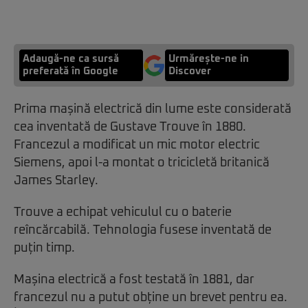
Adaugă-ne ca sursă
Urmărește-ne in
preferată în Google
Discover
Prima mașină electrică din lume este considerată
cea inventată de Gustave Trouve în 1880.
Francezul a modificat un mic motor electric
Siemens, apoi l-a montat o tricicletă britanică
James Starley.
Trouve a echipat vehiculul cu o baterie
reîncărcabilă. Tehnologia fusese inventată de
puțin timp.
Mașina electrică a fost testată în 1881, dar
francezul nu a putut obține un brevet pentru ea.