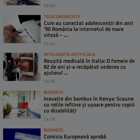
08:59
TELECOMUNICAȚII
Cum au conectat adolescenții din anii
’90 România la internetul de mare
viteză – ...
15:14
INTELIGENTA ARTIFICIALA
Reușită medicală în Italia: O femeie de
82 de ani și-a recăpătat vederea cu
ajutorul ...
14:38
BUSINESS
Inovație din bambus în Kenya: Scaune
cu rotile ieftine și ușoare pentru copiii
cu dizabilități
14:33
BUSINESS
Comisia Europeană aprobă