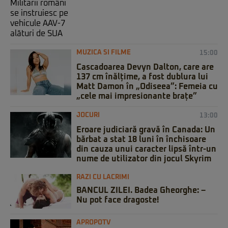
MUZICA SI FILME
15:00
Cascadoarea Devyn Dalton, care are
137 cm înălțime, a fost dublura lui
Matt Damon în „Odiseea”: Femeia cu
„cele mai impresionante brațe”
JOCURI
13:00
Eroare judiciară gravă în Canada: Un
bărbat a stat 18 luni în închisoare
din cauza unui caracter lipsă într-un
nume de utilizator din jocul Skyrim
RAZI CU LACRIMI
BANCUL ZILEI. Badea Gheorghe: –
Nu pot face dragoste!
APROPOTV