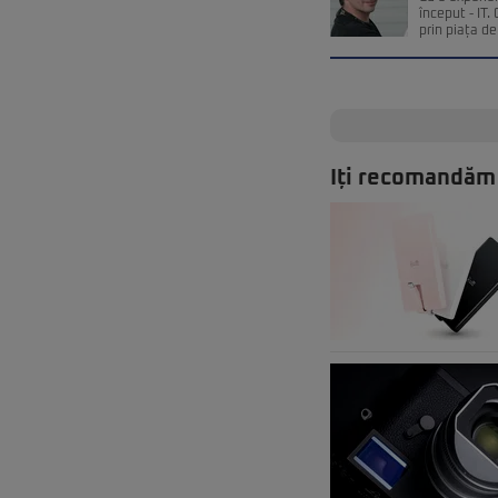
început - IT
prin piața de 
Iți recomandăm