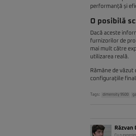
performanță și efi
O posibilă s
Dacă aceste inform
furnizorilor de pr
mai mult către exp
utilizarea reală.
Rămâne de văzut câ
configurațiile fina
Tags:
dimensity 9500
ga
Răzvan 
Cu o experie