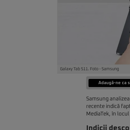
Galaxy Tab S11. Foto - Samsung
Adaugă-ne ca s
Samsung analizeaz
recente indică fap
MediaTek, în locul 
Indicii desco