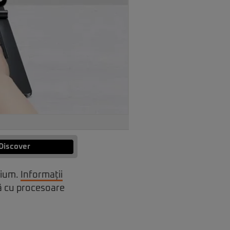
Discover
mium.
Informații
tă cu procesoare