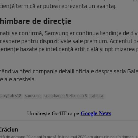
ciență termică ar putea reprezenta un avantaj.
chimbare de direcție
ații se confirmă, Samsung ar continua tendința de dive
ocesoare pentru dispozitivele sale premium. Accentul p
eriențe bazate pe inteligență artificială și optimizarea
nd va oferi compania detalii oficiale despre seria Gala
le ale acesteia.
laxy tab s12
samsung
snapdragon 8 elite gen 5
tableta
Google News
Urmărește Go4IT.ro pe
Crăciun
nță de aproape 30 de ani în presă, în luna mai 2025 am ajuns din nou în domeniul