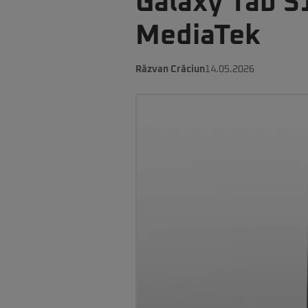
Galaxy Tab S
MediaTek
Răzvan Crăciun
14.05.2026