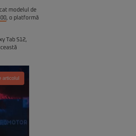
ficat modelul de
500
, o platformă
axy Tab S12,
această
 articolul