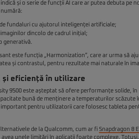
 indică și o serie de funcții AI care ar putea debuta pe no
e numără:
e fundaluri cu ajutorul inteligenței artificiale;
imaginilor dincolo de cadrul inițial;
o generativă.
sant este funcția „Harmonization”, care ar urma să a
atea și contrastul, pentru rezultate mai naturale în ima
i eficiență în utilizare
ty 9500 este așteptat să ofere performanțe solide, în s
apacitate bună de menținere a temperaturilor scăzute î
 important pentru utilizatorii care folosesc tableta pe
alternativele de la Qualcomm, cum ar fi
Snapdragon 8 El
vea unele limitări în aplicații foarte complexe. Totuși, 