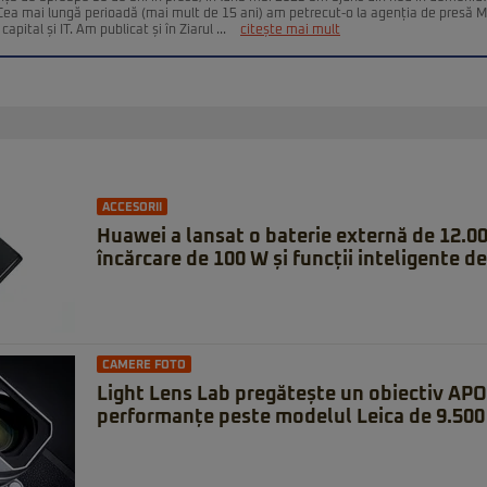
. Cea mai lungă perioadă (mai mult de 15 ani) am petrecut-o la agenția de presă 
capital și IT. Am publicat și în Ziarul ...
citește mai mult
ACCESORII
Huawei a lansat o baterie externă de 12.0
încărcare de 100 W și funcții inteligente de
CAMERE FOTO
Light Lens Lab pregătește un obiectiv APO
performanțe peste modelul Leica de 9.500 