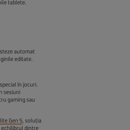
ile tablete.
justeze automat
ginile editate.
pecial în jocuri.
n sesiuni
ntru gaming sau
ite Gen 5
, soluția
echilibrul dintre