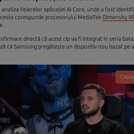
n analiza fișierelor aplicației AI Core, unde a fost identi
Acesta corespunde procesorului MediaTek
Dimensity 9
e.
nfirmare directă că acest cip va fi integrat în seria Gal
ză că Samsung pregătește un dispozitiv nou bazat pe 
Citește