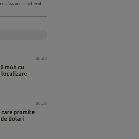
Mediafax, unde am trecut
00:20
00 mAh cu
 localizare
00:18
 care promite
de dolari