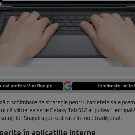
ursă preferată în Google
Urmărește-ne in 
ă o schimbare de strategie pentru tabletele sale pre
tul că viitoarea serie Galaxy Tab S12 ar putea fi echipa
soluțiilor Snapdragon utilizate în mod tradițional.
perite în aplicațiile interne