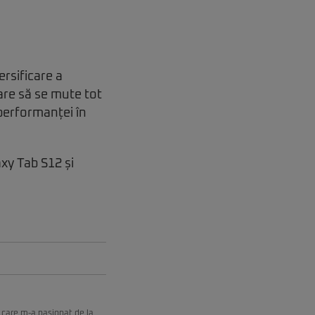
rsificare a
are să se mute tot
 performanței în
xy Tab S12 și
 care m-a pasionat de la