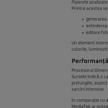
Fișierele analizate
Printre acestea s
generarea d
extinderea 
editare fot
Un element intere
culorile, luminozit
Performanță ș
Procesorul Dimensi
Sursele indică o c
prelungite, aspect
sarcini intensive.
În comparație cu 
MediaTek ar putea a