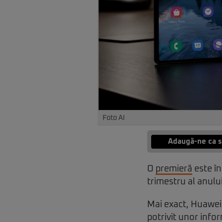
Foto AI
Adaugă-ne ca s
O
premieră
este în
trimestru al anulu
Mai exact, Huawei 
potrivit unor info