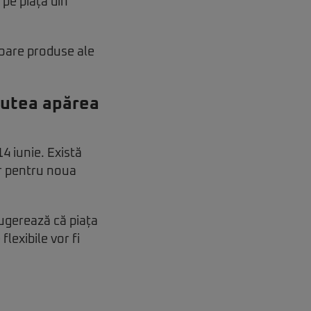
 pe piața din
toare produse ale
 putea apărea
4 iunie. Există
er pentru noua
sugerează că piața
flexibile vor fi