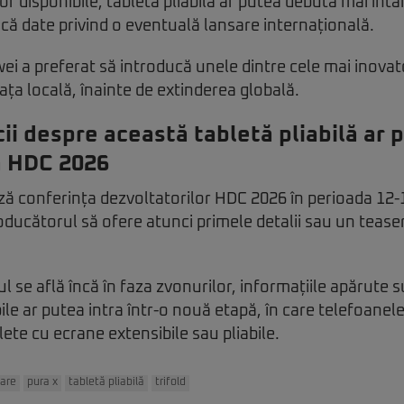
lor disponibile, tableta pliabilă ar putea debuta mai întâi
ncă date privind o eventuală lansare internațională.
awei a preferat să introducă unele dintre cele mai inova
iața locală, înainte de extinderea globală.
cii despre această tabletă pliabilă ar
a HDC 2026
ă conferința dezvoltatorilor HDC 2026 în perioada 12-1
roducătorul să ofere atunci primele detalii sau un teas
ul se află încă în faza zvonurilor, informațiile apărute 
bile ar putea intra într-o nouă etapă, în care telefoanele 
ete cu ecrane extensibile sau pliabile.
sare
pura x
tabletă pliabilă
trifold