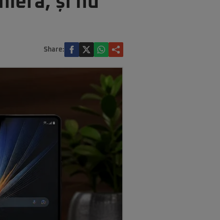
ieră, și nu
Share: