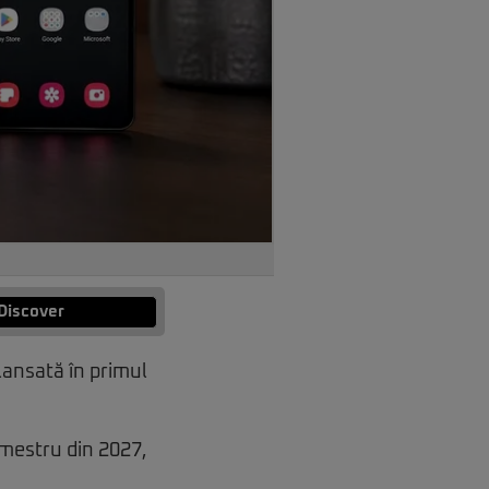
Discover
 lansată în primul
imestru din 2027,