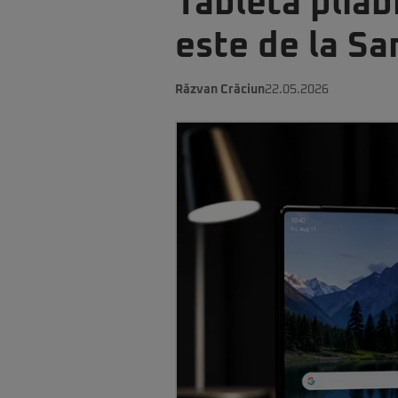
Tabletă pliab
este de la S
Răzvan Crăciun
22.05.2026