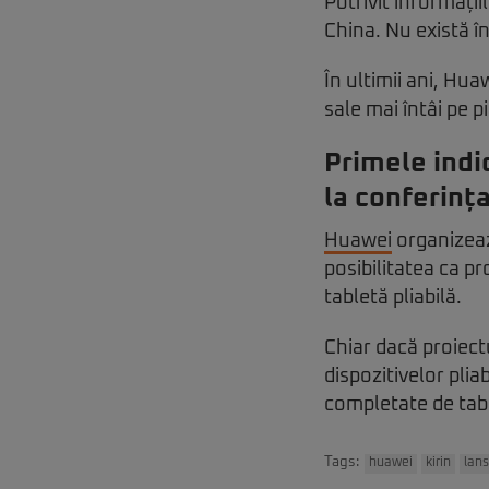
Potrivit informații
China. Nu există î
În ultimii ani, Hu
sale mai întâi pe p
Primele indi
la conferinț
Huawei
organizeaz
posibilitatea ca p
tabletă pliabilă.
Chiar dacă proiect
dispozitivelor plia
completate de tabl
Tags:
huawei
kirin
lan