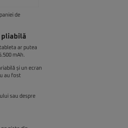
paniei de
pliabilă
 tableta ar putea
 5.500 mAh.
riabilă și un ecran
nu au fost
sului sau despre