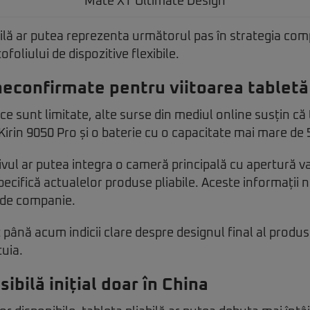
Mate XT Ultimate Design
ilă ar putea reprezenta următorul pas în strategia com
ofoliului de dispozitive flexibile.
 neconfirmate pentru viitoarea tabletă 
ice sunt limitate, alte surse din mediul online susțin că
 Kirin 9050 Pro și o baterie cu o capacitate mai mare de
ivul ar putea integra o cameră principală cu apertură va
specifică actualelor produse pliabile. Aceste informații 
 de companie.
 până acum indicii clare despre designul final al produ
uia.
ibilă inițial doar în China