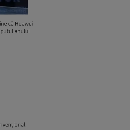
ține că Huawei
eputul anului
nvențional.