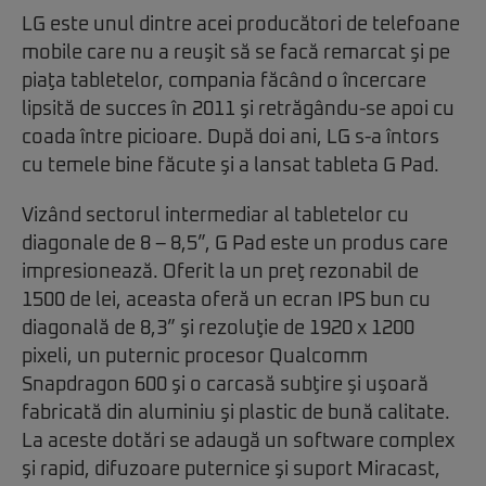
LG este unul dintre acei producători de telefoane
mobile care nu a reuşit să se facă remarcat şi pe
piaţa tabletelor, compania făcând o încercare
lipsită de succes în 2011 şi retrăgându-se apoi cu
coada între picioare. După doi ani, LG s-a întors
cu temele bine făcute şi a lansat tableta G Pad.
Vizând sectorul intermediar al tabletelor cu
diagonale de 8 – 8,5”, G Pad este un produs care
impresionează. Oferit la un preţ rezonabil de
1500 de lei, aceasta oferă un ecran IPS bun cu
diagonală de 8,3” şi rezoluţie de 1920 x 1200
pixeli, un puternic procesor Qualcomm
Snapdragon 600 şi o carcasă subţire şi uşoară
fabricată din aluminiu şi plastic de bună calitate.
La aceste dotări se adaugă un software complex
şi rapid, difuzoare puternice şi suport Miracast,