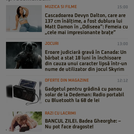
MUZICA SI FILME
15:00
Cascadoarea Devyn Dalton, care are
137 cm înălțime, a fost dublura lui
Matt Damon în „Odiseea”: Femeia cu
„cele mai impresionante brațe”
JOCURI
13:00
Eroare judiciară gravă în Canada: Un
bărbat a stat 18 luni în închisoare
din cauza unui caracter lipsă într-un
nume de utilizator din jocul Skyrim
OFERTE DIN MAGAZINE
12:12
Gadgetul pentru grădină cu panou
solar de la Dedeman: Radio portabil
cu Bluetooth la 68 de lei
RAZI CU LACRIMI
BANCUL ZILEI. Badea Gheorghe: –
Nu pot face dragoste!