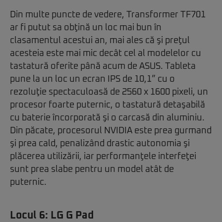
Din multe puncte de vedere, Transformer TF701
ar fi putut sa obţină un loc mai bun în
clasamentul acestui an, mai ales că şi preţul
acesteia este mai mic decât cel al modelelor cu
tastatură oferite până acum de ASUS. Tableta
pune la un loc un ecran IPS de 10,1” cu o
rezoluţie spectaculoasă de 2560 x 1600 pixeli, un
procesor foarte puternic, o tastatură detaşabilă
cu baterie încorporată şi o carcasă din aluminiu.
Din păcate, procesorul NVIDIA este prea gurmand
şi prea cald, penalizând drastic autonomia şi
plăcerea utilizării, iar performanţele interfeţei
sunt prea slabe pentru un model atât de
puternic.
Locul 6:
LG G Pad