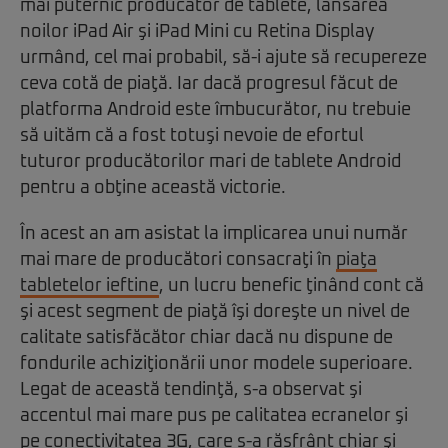
mai puternic producător de tablete, lansarea
noilor iPad Air şi iPad Mini cu Retina Display
urmând, cel mai probabil, să-i ajute să recupereze
ceva cotă de piaţă. Iar dacă progresul făcut de
platforma Android este îmbucurător, nu trebuie
să uităm că a fost totuşi nevoie de efortul
tuturor producătorilor mari de tablete Android
pentru a obţine această victorie.
În acest an am asistat la implicarea unui număr
mai mare de producători consacraţi în
piaţa
tabletelor ieftine
, un lucru benefic ţinând cont că
şi acest segment de piaţă îşi doreşte un nivel de
calitate satisfăcător chiar dacă nu dispune de
fondurile achiziţionării unor modele superioare.
Legat de această tendinţă, s-a observat şi
accentul mai mare pus pe calitatea ecranelor şi
pe conectivitatea 3G, care s-a răsfrânt chiar şi