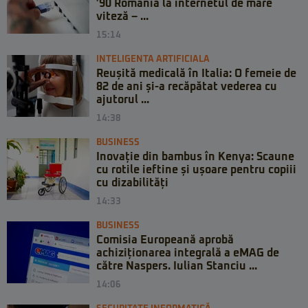
’90 România la internetul de mare
viteză – ...
15:14
INTELIGENTA ARTIFICIALA
Reușită medicală în Italia: O femeie de
82 de ani și-a recăpătat vederea cu
ajutorul ...
14:38
BUSINESS
Inovație din bambus în Kenya: Scaune
cu rotile ieftine și ușoare pentru copiii
cu dizabilități
14:33
BUSINESS
Comisia Europeană aprobă
achiziționarea integrală a eMAG de
către Naspers. Iulian Stanciu ...
14:06