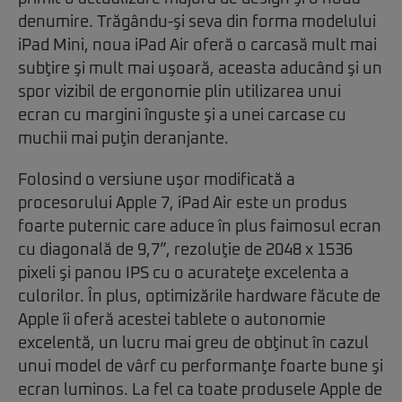
denumire. Trăgându-şi seva din forma modelului
iPad Mini, noua iPad Air oferă o carcasă mult mai
subţire şi mult mai uşoară, aceasta aducând şi un
spor vizibil de ergonomie plin utilizarea unui
ecran cu margini înguste şi a unei carcase cu
muchii mai puţin deranjante.
Folosind o versiune uşor modificată a
procesorului Apple 7, iPad Air este un produs
foarte puternic care aduce în plus faimosul ecran
cu diagonală de 9,7”, rezoluţie de 2048 x 1536
pixeli şi panou IPS cu o acurateţe excelenta a
culorilor. În plus, optimizările hardware făcute de
Apple îi oferă acestei tablete o autonomie
excelentă, un lucru mai greu de obţinut în cazul
unui model de vârf cu performanţe foarte bune şi
ecran luminos. La fel ca toate produsele Apple de