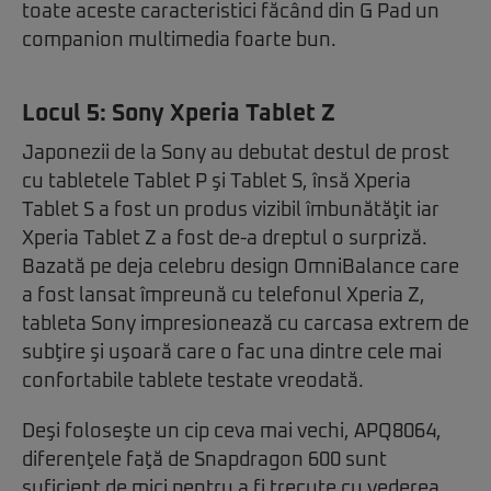
toate aceste caracteristici făcând din G Pad un
companion multimedia foarte bun.
Locul 5:
Sony Xperia Tablet Z
Japonezii de la Sony au debutat destul de prost
cu tabletele Tablet P şi Tablet S, însă Xperia
Tablet S a fost un produs vizibil îmbunătăţit iar
Xperia Tablet Z a fost de-a dreptul o surpriză.
Bazată pe deja celebru design OmniBalance care
a fost lansat împreună cu telefonul Xperia Z,
tableta Sony impresionează cu carcasa extrem de
subţire şi uşoară care o fac una dintre cele mai
confortabile tablete testate vreodată.
Deşi foloseşte un cip ceva mai vechi, APQ8064,
diferenţele faţă de Snapdragon 600 sunt
suficient de mici pentru a fi trecute cu vederea,