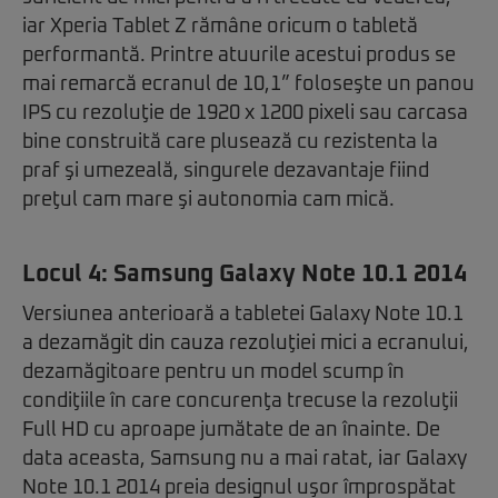
iar Xperia Tablet Z rămâne oricum o tabletă
performantă. Printre atuurile acestui produs se
mai remarcă ecranul de 10,1” foloseşte un panou
IPS cu rezoluţie de 1920 x 1200 pixeli sau carcasa
bine construită care plusează cu rezistenta la
praf şi umezeală, singurele dezavantaje fiind
preţul cam mare şi autonomia cam mică.
Locul 4:
Samsung Galaxy Note 10.1 2014
Versiunea anterioară a tabletei Galaxy Note 10.1
a dezamăgit din cauza rezoluţiei mici a ecranului,
dezamăgitoare pentru un model scump în
condiţiile în care concurenţa trecuse la rezoluţii
Full HD cu aproape jumătate de an înainte. De
data aceasta, Samsung nu a mai ratat, iar Galaxy
Note 10.1 2014 preia designul uşor împrospătat