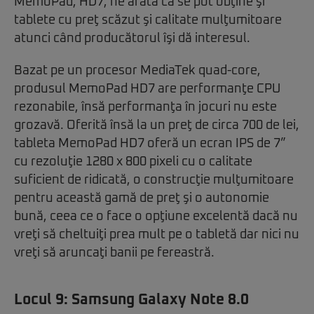
MemoPad, HD7, ne arată că se pot obţine şi
tablete cu preţ scăzut şi calitate mulţumitoare
atunci când producătorul îşi dă interesul.
Bazat pe un procesor MediaTek quad-core,
produsul MemoPad HD7 are performanţe CPU
rezonabile, însă performanţa în jocuri nu este
grozavă. Oferită însă la un preţ de circa 700 de lei,
tableta MemoPad HD7 oferă un ecran IPS de 7”
cu rezoluţie 1280 x 800 pixeli cu o calitate
suficient de ridicată, o construcţie mulţumitoare
pentru această gamă de preţ şi o autonomie
bună, ceea ce o face o opţiune excelentă dacă nu
vreţi să cheltuiţi prea mult pe o tabletă dar nici nu
vreţi să aruncaţi banii pe fereastră.
Locul 9:
Samsung Galaxy Note 8.0