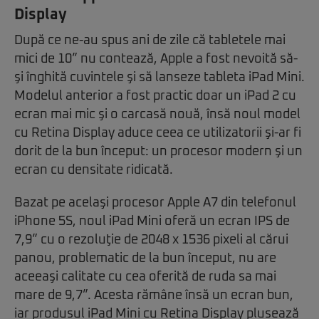
Display
După ce ne-au spus ani de zile că tabletele mai
mici de 10” nu contează, Apple a fost nevoită să-
şi înghită cuvintele şi să lanseze tableta iPad Mini.
Modelul anterior a fost practic doar un iPad 2 cu
ecran mai mic şi o carcasă nouă, însă noul model
cu Retina Display aduce ceea ce utilizatorii şi-ar fi
dorit de la bun început: un procesor modern şi un
ecran cu densitate ridicată.
Bazat pe acelaşi procesor Apple A7 din telefonul
iPhone 5S, noul iPad Mini oferă un ecran IPS de
7,9” cu o rezoluţie de 2048 x 1536 pixeli al cărui
panou, problematic de la bun început, nu are
aceeaşi calitate cu cea oferită de ruda sa mai
mare de 9,7”. Acesta rămâne însă un ecran bun,
iar produsul iPad Mini cu Retina Display plusează