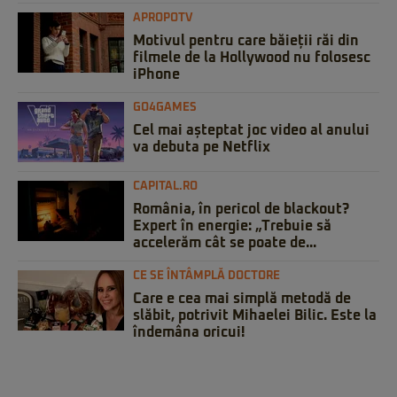
APROPOTV
Motivul pentru care băieții răi din
filmele de la Hollywood nu folosesc
iPhone
GO4GAMES
Cel mai așteptat joc video al anului
va debuta pe Netflix
CAPITAL.RO
România, în pericol de blackout?
Expert în energie: „Trebuie să
accelerăm cât se poate de...
CE SE ÎNTÂMPLĂ DOCTORE
Care e cea mai simplă metodă de
slăbit, potrivit Mihaelei Bilic. Este la
îndemâna oricui!