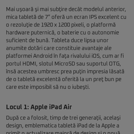
Mai uşoară şi mai subţire decât modelul anterior,
mica tabletă de 7” oferă un ecran IPS excelent cu
o rezoluţie de 1920 x 1200 pixeli, o platformă
hardware puternică, o baterie cu o autonomie
suficient de bună. Tableta duce lipsa unor
anumite dotări care constituie avantaje ale
platformei Android în faţa rivalului iOS, cum ar fi
portul HDMI, slotul MicroSD sau suportul OTG,
însă acestea umbresc prea puţin impresia lăsată
de o tabletă excelentă oferită la un preţ bun pe
care este imposibil să nu o iubeşti.
Locul 1:
Apple iPad Air
După ce a folosit, timp de trei generaţii, acelaşi
design, emblematica tabletă iPad de la Apple a
primit o actualizare majoră de design şi o nouă