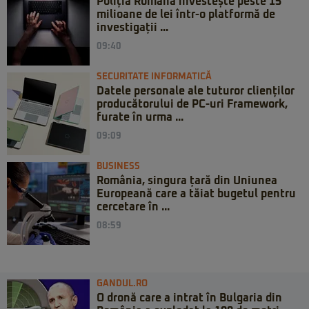
Poliția Română investește peste 15
milioane de lei într-o platformă de
investigații ...
09:40
SECURITATE INFORMATICĂ
Datele personale ale tuturor clienților
producătorului de PC-uri Framework,
furate în urma ...
09:09
BUSINESS
România, singura țară din Uniunea
Europeană care a tăiat bugetul pentru
cercetare în ...
08:59
GANDUL.RO
O dronă care a intrat în Bulgaria din