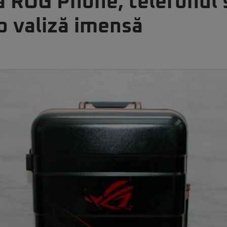
ă ROG Phone, telefonul 
o valiză imensă