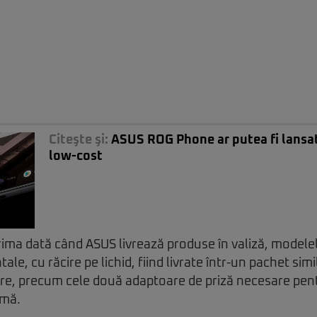
Citeşte şi:
ASUS ROG Phone ar putea fi lansat 
low-cost
ima dată când ASUS livrează produse în valiză, modelel
le, cu răcire pe lichid, fiind livrate într-un pachet simi
re, precum cele două adaptoare de priză necesare pent
imă.