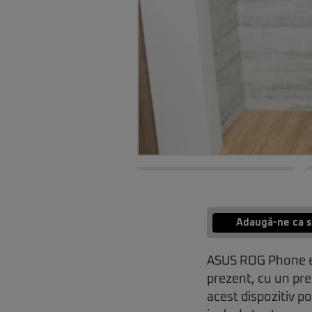
Adaugă-ne ca s
ASUS ROG Phone es
prezent, cu un preţ
acest dispozitiv p