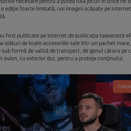
oriile necesare pentru a putea rula jocuri în orice fel d
i o ediţie foarte limitată, noi imagini scăpate pe interne
ză.
au fost publicate pe internet de publicaţia taiwaneză eP
ew alături de toate accesoriile sale într-un pachet mare
 sub formă de valiză de transport, de genul cărora pe c
n avion, cu exterior dur, pentru a proteja conţinutul.
Citește