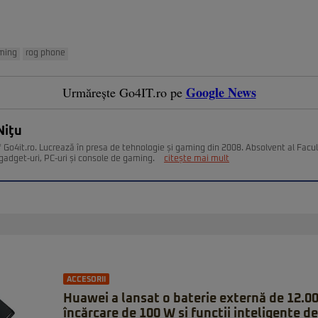
ming
rog phone
Google News
Urmărește Go4IT.ro pe
Niţu
 Go4it.ro. Lucrează în presa de tehnologie și gaming din 2008. Absolvent al Facult
gadget-uri, PC-uri și console de gaming.
citește mai mult
ACCESORII
Huawei a lansat o baterie externă de 12.0
încărcare de 100 W și funcții inteligente de