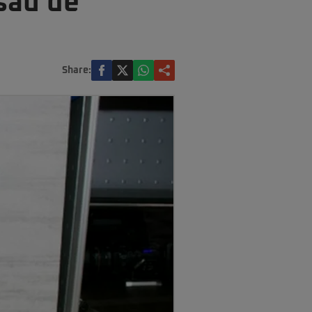
său de
Share: