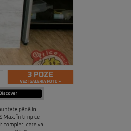
3 POZE
VEZI GALERIA FOTO »
Discover
nunţate până în
XS Max. În timp ce
et complet, care va