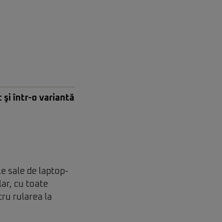
şi într-o variantă
e sale de laptop-
lar, cu toate
ru rularea la