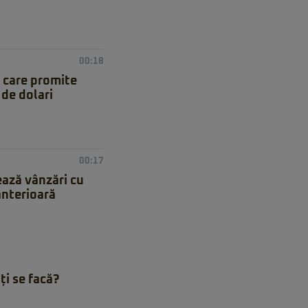
00:18
 care promite
de dolari
00:17
ează vânzări cu
anterioară
ți se facă?