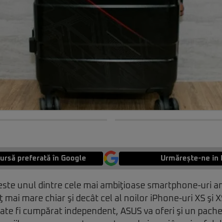
ursă preferată în Google
Urmărește-ne in 
te unul dintre cele mai ambiţioase smartphone-uri a
 mai mare chiar şi decât cel al noilor iPhone-uri XS şi 
oate fi cumpărat independent, ASUS va oferi şi un pach