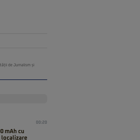
ății de Jurnalism și
00:20
00 mAh cu
 localizare