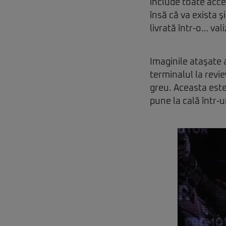
include toate acces
însă că va exista ş
livrată într-o… vali
Imaginile ataşate 
terminalul la revi
greu. Aceasta este
pune la cală într-u