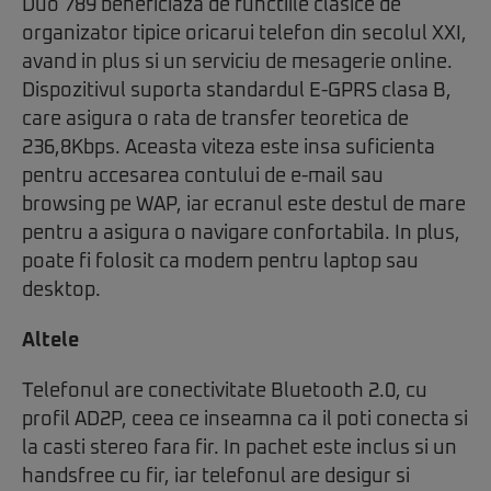
Duo 789 beneficiaza de functiile clasice de
organizator tipice oricarui telefon din secolul XXI,
avand in plus si un serviciu de mesagerie online.
Dispozitivul suporta standardul E-GPRS clasa B,
care asigura o rata de transfer teoretica de
236,8Kbps. Aceasta viteza este insa suficienta
pentru accesarea contului de e-mail sau
browsing pe WAP, iar ecranul este destul de mare
pentru a asigura o navigare confortabila. In plus,
poate fi folosit ca modem pentru laptop sau
desktop.
Altele
Telefonul are conectivitate Bluetooth 2.0, cu
profil AD2P, ceea ce inseamna ca il poti conecta si
la casti stereo fara fir. In pachet este inclus si un
handsfree cu fir, iar telefonul are desigur si