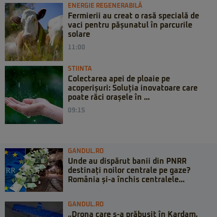
ENERGIE REGENERABILĂ
Fermierii au creat o rasă specială de
vaci pentru pășunatul în parcurile
solare
11:00
STIINTA
Colectarea apei de ploaie pe
acoperișuri: Soluția inovatoare care
poate răci orașele în ...
09:15
GANDUL.RO
Unde au dispărut banii din PNRR
destinați noilor centrale pe gaze?
România și-a închis centralele...
GANDUL.RO
„Drona care s-a prăbușit în Kardam,