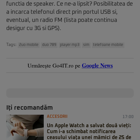
functia de speaker. Ce ne-a lipsit? Posibilitatea de
a incarca telefonul direct prin portul USB si,
eventual, un radio FM (lista poate continua
desigur cu 3G si GPS).
Tags:
2uo mobile
duo 789
player mp3
sim
telefoane mobile
Google News
Urmărește Go4IT.ro pe
Iți recomandăm
ACCESORII
17:00
Un Apple Watch a salvat două vieți:
Cum i-a schimbat notificarea
ceasului viața unei mămici de 25 de