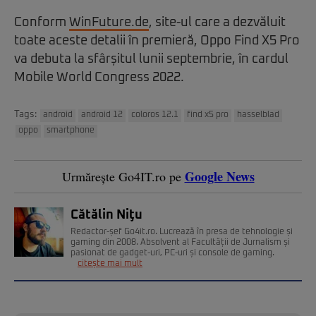
Conform
WinFuture.de
, site-ul care a dezvăluit
toate aceste detalii în premieră, Oppo Find X5 Pro
va debuta la sfârșitul lunii septembrie, în cardul
Mobile World Congress 2022.
Tags:
android
android 12
coloros 12.1
find x5 pro
hasselblad
oppo
smartphone
Google News
Urmărește Go4IT.ro pe
Cătălin Niţu
Redactor-șef Go4it.ro. Lucrează în presa de tehnologie și
gaming din 2008. Absolvent al Facultății de Jurnalism și
pasionat de gadget-uri, PC-uri și console de gaming.
citește mai mult