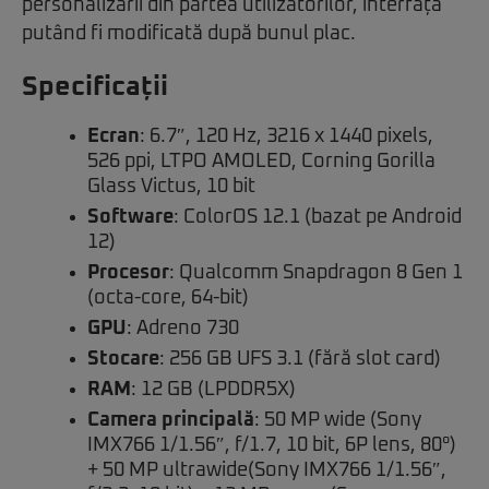
personalizării din partea utilizatorilor, interfața
putând fi modificată după bunul plac.
Specificații
Ecran
: 6.7″, 120 Hz, 3216 x 1440 pixels,
526 ppi, LTPO AMOLED, Corning Gorilla
Glass Victus, 10 bit
Software
: ColorOS 12.1 (bazat pe Android
12)
Procesor
: Qualcomm Snapdragon 8 Gen 1
(octa-core, 64-bit)
GPU
: Adreno 730
Stocare
: 256 GB UFS 3.1 (fără slot card)
RAM
: 12 GB (LPDDR5X)
Camera principală
: 50 MP wide (Sony
IMX766 1/1.56″, f/1.7, 10 bit, 6P lens, 80°)
+ 50 MP ultrawide(Sony IMX766 1/1.56″,