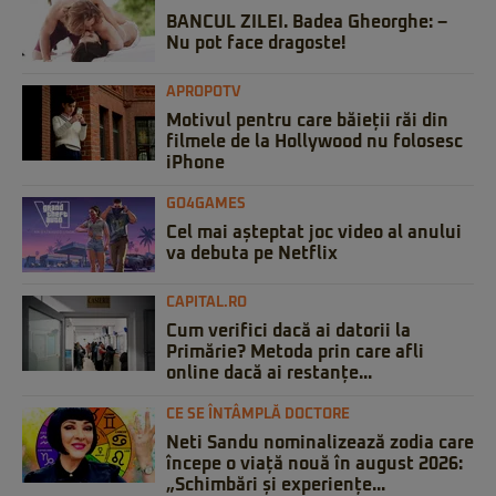
BANCUL ZILEI. Badea Gheorghe: –
Nu pot face dragoste!
APROPOTV
Motivul pentru care băieții răi din
filmele de la Hollywood nu folosesc
iPhone
GO4GAMES
Cel mai așteptat joc video al anului
va debuta pe Netflix
CAPITAL.RO
Cum verifici dacă ai datorii la
Primărie? Metoda prin care afli
online dacă ai restanțe...
CE SE ÎNTÂMPLĂ DOCTORE
Neti Sandu nominalizează zodia care
începe o viață nouă în august 2026:
„Schimbări și experiențe...