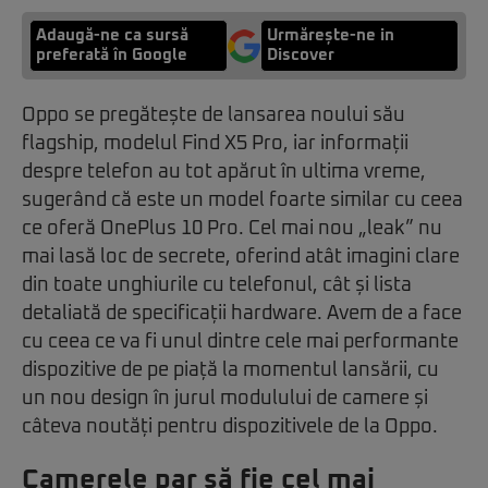
Adaugă-ne ca sursă
Urmărește-ne in
preferată în Google
Discover
Oppo se pregătește de lansarea noului său
flagship, modelul Find X5 Pro, iar informații
despre telefon au tot apărut în ultima vreme,
sugerând că este un model foarte similar cu ceea
ce oferă OnePlus 10 Pro. Cel mai nou „leak” nu
mai lasă loc de secrete, oferind atât imagini clare
din toate unghiurile cu telefonul, cât și lista
detaliată de specificații hardware. Avem de a face
cu ceea ce va fi unul dintre cele mai performante
dispozitive de pe piață la momentul lansării, cu
un nou design în jurul modulului de camere și
câteva noutăți pentru dispozitivele de la Oppo.
Camerele par să fie cel mai