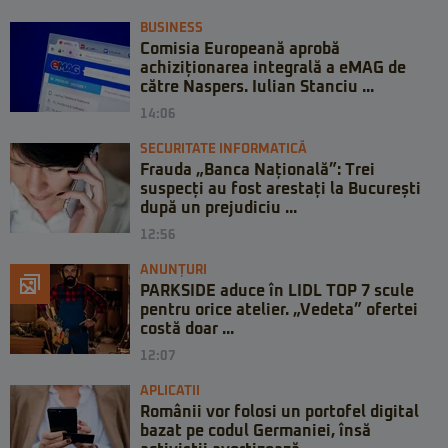
BUSINESS
Comisia Europeană aprobă
achiziționarea integrală a eMAG de
către Naspers. Iulian Stanciu ...
14:06
SECURITATE INFORMATICĂ
Frauda „Banca Națională”: Trei
suspecți au fost arestați la București
după un prejudiciu ...
12:56
ANUNȚURI
PARKSIDE aduce în LIDL TOP 7 scule
pentru orice atelier. „Vedeta” ofertei
costă doar ...
12:07
APLICATII
Românii vor folosi un portofel digital
bazat pe codul Germaniei, însă