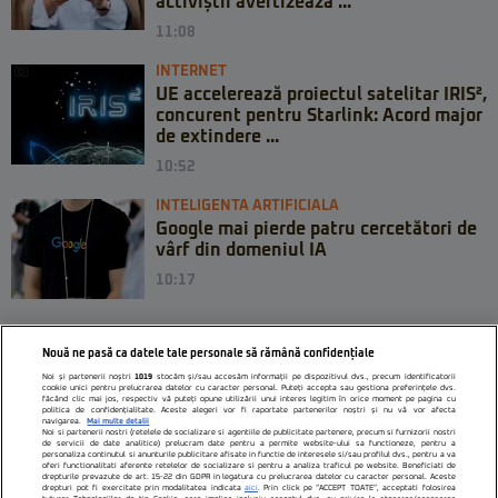
activiștii avertizează ...
11:08
INTERNET
UE accelerează proiectul satelitar IRIS²,
concurent pentru Starlink: Acord major
de extindere ...
10:52
INTELIGENTA ARTIFICIALA
Google mai pierde patru cercetători de
vârf din domeniul IA
10:17
Nouă ne pasă ca datele tale personale să rămână confidențiale
Noi și partenerii noștri
1019
stocăm și/sau accesăm informații pe dispozitivul dvs., precum identificatorii
cookie unici pentru prelucrarea datelor cu caracter personal. Puteți accepta sau gestiona preferințele dvs.
făcând clic mai jos, respectiv vă puteți opune utilizării unui interes legitim în orice moment pe pagina cu
politica de confidențialitate. Aceste alegeri vor fi raportate partenerilor noștri și nu vă vor afecta
navigarea.
Mai multe detalii
Noi si partenerii nostri (retelele de socializare si agentiile de publicitate partenere, precum si furnizorii nostri
de servicii de date analitice) prelucram date pentru a permite website-ului sa functioneze, pentru a
personaliza continutul si anunturile publicitare afisate in functie de interesele si/sau profilul dvs., pentru a va
oferi functionalitati aferente retelelor de socializare si pentru a analiza traficul pe website. Beneficiati de
drepturile prevazute de art. 15-22 din GDPR in legatura cu prelucrarea datelor cu caracter personal. Aceste
drepturi pot fi exercitate prin modalitatea indicata
aici
. Prin click pe “ACCEPT TOATE”, acceptati folosirea