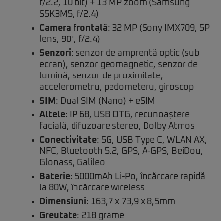
f/2.2, 10 bit) + 13 MP zoom (Samsung
S5K3M5, f/2.4)
Camera frontală
: 32 MP (Sony IMX709, 5P
lens, 90°, f/2.4)
Senzori
: senzor de amprentă optic (sub
ecran), senzor geomagnetic, senzor de
lumină, senzor de proximitate,
accelerometru, pedometeru, giroscop
SIM
: Dual SIM (Nano) + eSIM
Altele
: IP 68, USB OTG, recunoaștere
facială, difuzoare stereo, Dolby Atmos
Conectivitate
: 5G, USB Type C, WLAN AX,
NFC, Bluetooth 5.2, GPS, A-GPS, BeiDou,
Glonass, Galileo
Baterie
: 5000mAh Li-Po, încărcare rapidă
la 80W, încărcare wireless
Dimensiuni
: 163,7 x 73,9 x 8,5mm
Greutate
: 218 grame