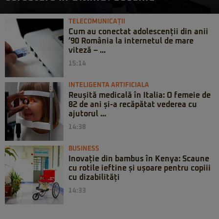
TELECOMUNICAȚII
Cum au conectat adolescenții din anii
’90 România la internetul de mare
viteză – ...
15:14
INTELIGENTA ARTIFICIALA
Reușită medicală în Italia: O femeie de
82 de ani și-a recăpătat vederea cu
ajutorul ...
14:38
BUSINESS
Inovație din bambus în Kenya: Scaune
cu rotile ieftine și ușoare pentru copiii
cu dizabilități
14:33