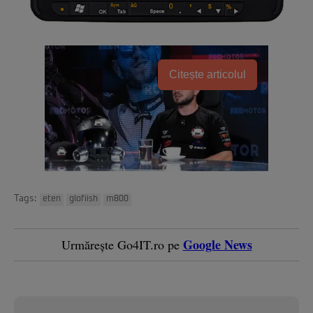
Citește articolul
Tags:
eten
glofiish
m800
Google News
Urmărește Go4IT.ro pe