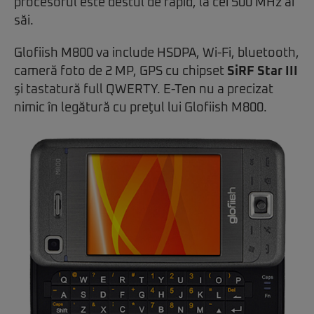
procesorul este destul de rapid, la cei 500 MHz ai
săi.
Glofiish M800 va include HSDPA, Wi-Fi, bluetooth,
cameră foto de 2 MP, GPS cu chipset
SiRF Star III
şi tastatură full QWERTY. E-Ten nu a precizat
nimic în legătură cu preţul lui Glofiish M800.