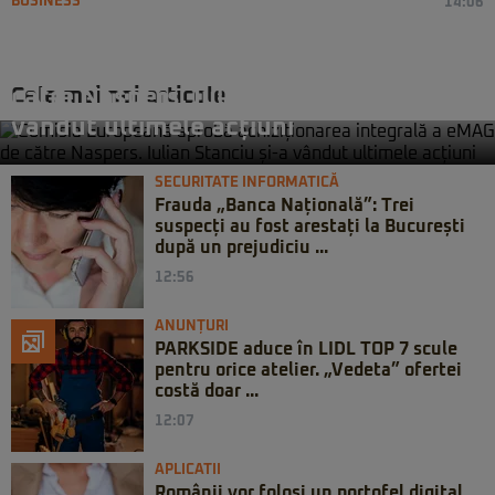
BUSINESS
14:06
Comisia Europeană aprobă
achiziționarea integrală a eMAG de
Cele mai noi articole
către Naspers. Iulian Stanciu și-a
vândut ultimele acțiuni
SECURITATE INFORMATICĂ
Frauda „Banca Națională”: Trei
suspecți au fost arestați la București
după un prejudiciu ...
12:56
ANUNȚURI
PARKSIDE aduce în LIDL TOP 7 scule
pentru orice atelier. „Vedeta” ofertei
costă doar ...
12:07
APLICATII
Românii vor folosi un portofel digital