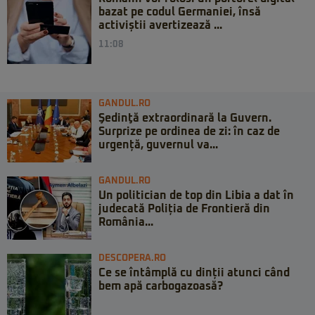
bazat pe codul Germaniei, însă
activiștii avertizează ...
11:08
GANDUL.RO
Şedinţă extraordinară la Guvern.
Surprize pe ordinea de zi: în caz de
urgență, guvernul va...
GANDUL.RO
Un politician de top din Libia a dat în
judecată Poliția de Frontieră din
România...
DESCOPERA.RO
Ce se întâmplă cu dinții atunci când
bem apă carbogazoasă?