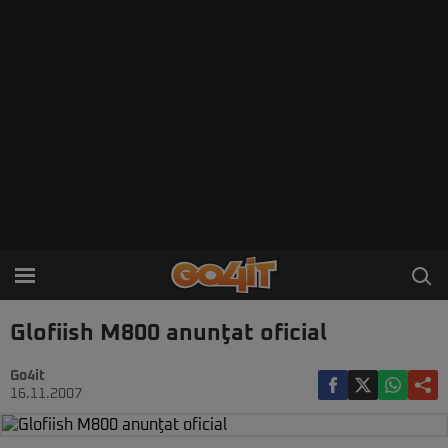
Glofiish M800 anunţat oficial
Go4it
16.11.2007