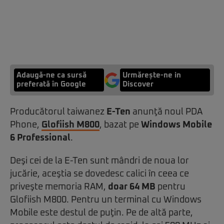
Adaugă-ne ca sursă
Urmărește-ne in
preferată în Google
Discover
Producătorul taiwanez
E-Ten
anunţă noul PDA
Phone,
Glofiish M800
, bazat pe
Windows Mobile
6 Professional
.
Deşi cei de la E-Ten sunt mândri de noua lor
jucărie, aceştia se dovedesc calici în ceea ce
priveşte memoria RAM,
doar 64 MB
pentru
Glofiish M800. Pentru un terminal cu Windows
Mobile este destul de puţin. Pe de altă parte,