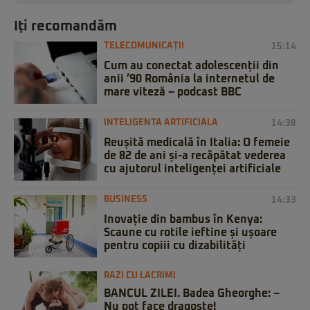
Iți recomandăm
TELECOMUNICAȚII
15:14
Cum au conectat adolescenții din
anii ’90 România la internetul de
mare viteză – podcast BBC
INTELIGENTA ARTIFICIALA
14:38
Reușită medicală în Italia: O femeie
de 82 de ani și-a recăpătat vederea
cu ajutorul inteligenței artificiale
BUSINESS
14:33
Inovație din bambus în Kenya:
Scaune cu rotile ieftine și ușoare
pentru copiii cu dizabilități
RAZI CU LACRIMI
BANCUL ZILEI. Badea Gheorghe: –
Nu pot face dragoste!