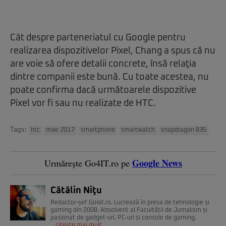
Cât despre parteneriatul cu Google pentru
realizarea dispozitivelor Pixel, Chang a spus că nu
are voie să ofere detalii concrete, însă relaţia
dintre companii este bună. Cu toate acestea, nu
poate confirma dacă următoarele dispozitive
Pixel vor fi sau nu realizate de HTC.
Tags:
htc
mwc 2017
smartphone
smartwatch
snapdragon 835
Google News
Urmărește Go4IT.ro pe
Cătălin Niţu
Redactor-șef Go4it.ro. Lucrează în presa de tehnologie și
gaming din 2008. Absolvent al Facultății de Jurnalism și
pasionat de gadget-uri, PC-uri și console de gaming.
citește mai mult