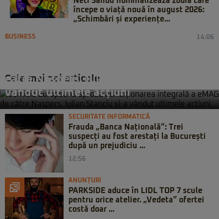
Neti Sandu nominalizează zodia care
începe o viață nouă în august 2026:
„Schimbări și experiențe...
BUSINESS
14:06
Comisia Europeană aprobă
achiziționarea integrală a eMAG de
Cele mai noi articole
către Naspers. Iulian Stanciu și-a
vândut ultimele acțiuni
SECURITATE INFORMATICĂ
Frauda „Banca Națională”: Trei
suspecți au fost arestați la București
după un prejudiciu ...
12:56
ANUNȚURI
PARKSIDE aduce în LIDL TOP 7 scule
pentru orice atelier. „Vedeta” ofertei
costă doar ...