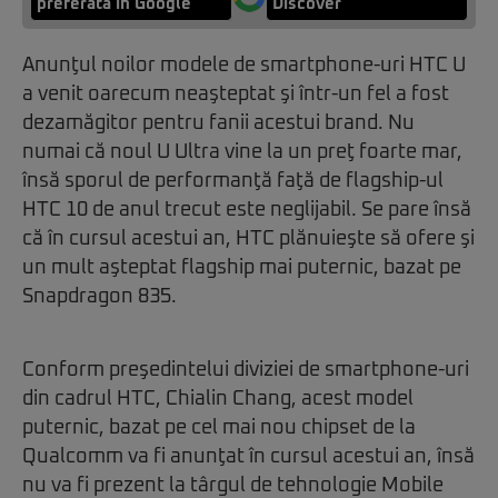
preferată în Google
Discover
Anunţul noilor modele de smartphone-uri HTC U
a venit oarecum neaşteptat şi într-un fel a fost
dezamăgitor pentru fanii acestui brand. Nu
numai că noul U Ultra vine la un preţ foarte mar,
însă sporul de performanţă faţă de flagship-ul
HTC 10 de anul trecut este neglijabil. Se pare însă
că în cursul acestui an, HTC plănuieşte să ofere şi
un mult aşteptat flagship mai puternic, bazat pe
Snapdragon 835.
Conform preşedintelui diviziei de smartphone-uri
din cadrul HTC, Chialin Chang, acest model
puternic, bazat pe cel mai nou chipset de la
Qualcomm va fi anunţat în cursul acestui an, însă
nu va fi prezent la târgul de tehnologie Mobile