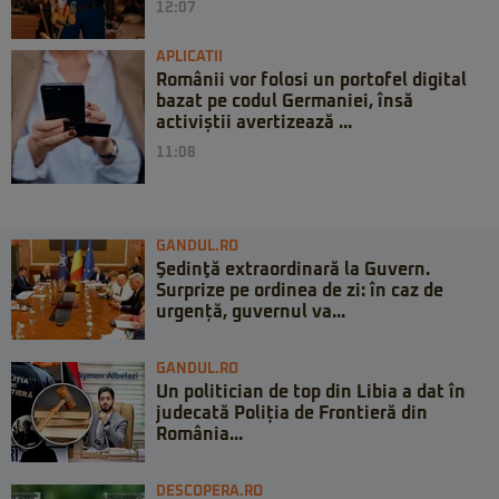
12:07
APLICATII
Românii vor folosi un portofel digital
bazat pe codul Germaniei, însă
activiștii avertizează ...
11:08
GANDUL.RO
Şedinţă extraordinară la Guvern.
Surprize pe ordinea de zi: în caz de
urgență, guvernul va...
GANDUL.RO
Un politician de top din Libia a dat în
judecată Poliția de Frontieră din
România...
DESCOPERA.RO