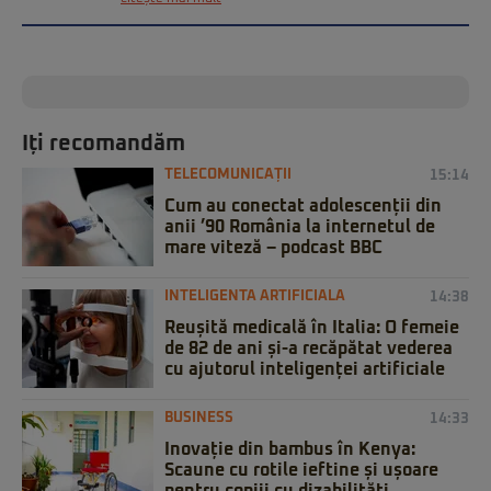
Iți recomandăm
TELECOMUNICAȚII
15:14
Cum au conectat adolescenții din
anii ’90 România la internetul de
mare viteză – podcast BBC
INTELIGENTA ARTIFICIALA
14:38
Reușită medicală în Italia: O femeie
de 82 de ani și-a recăpătat vederea
cu ajutorul inteligenței artificiale
BUSINESS
14:33
Inovație din bambus în Kenya:
Scaune cu rotile ieftine și ușoare
pentru copiii cu dizabilități