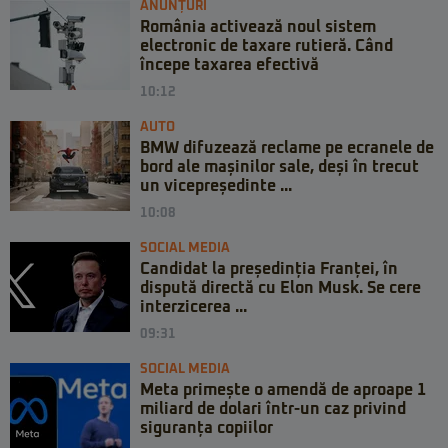
ANUNȚURI
România activează noul sistem
electronic de taxare rutieră. Când
începe taxarea efectivă
10:12
AUTO
BMW difuzează reclame pe ecranele de
bord ale mașinilor sale, deși în trecut
un vicepreședinte ...
10:08
SOCIAL MEDIA
Candidat la președinția Franței, în
dispută directă cu Elon Musk. Se cere
interzicerea ...
09:31
SOCIAL MEDIA
Meta primește o amendă de aproape 1
miliard de dolari într-un caz privind
siguranța copiilor