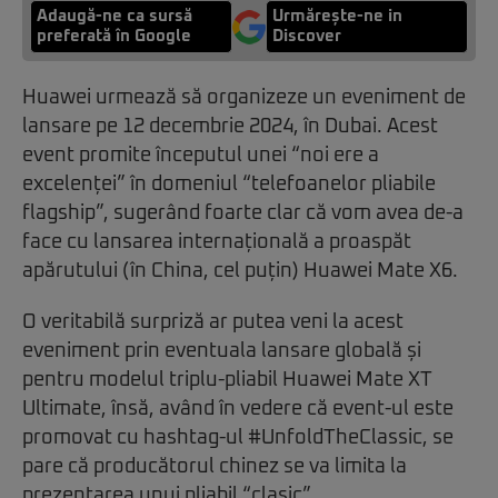
Adaugă-ne ca sursă
Urmărește-ne in
preferată în Google
Discover
Huawei urmează să organizeze un eveniment de
lansare pe 12 decembrie 2024, în Dubai. Acest
event promite începutul unei “noi ere a
excelenței” în domeniul “telefoanelor pliabile
flagship”, sugerând foarte clar că vom avea de-a
face cu lansarea internațională a proaspăt
apărutului (în China, cel puțin) Huawei Mate X6.
O veritabilă surpriză ar putea veni la acest
eveniment prin eventuala lansare globală și
pentru modelul triplu-pliabil Huawei Mate XT
Ultimate, însă, având în vedere că event-ul este
promovat cu hashtag-ul #UnfoldTheClassic, se
pare că producătorul chinez se va limita la
prezentarea unui pliabil “clasic”.