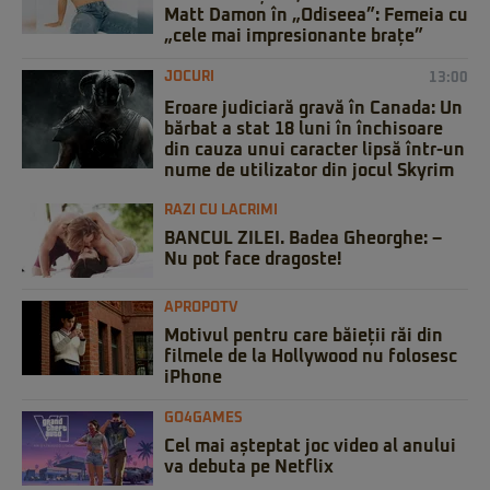
Matt Damon în „Odiseea”: Femeia cu
„cele mai impresionante brațe”
JOCURI
13:00
Eroare judiciară gravă în Canada: Un
bărbat a stat 18 luni în închisoare
din cauza unui caracter lipsă într-un
nume de utilizator din jocul Skyrim
RAZI CU LACRIMI
BANCUL ZILEI. Badea Gheorghe: –
Nu pot face dragoste!
APROPOTV
Motivul pentru care băieții răi din
filmele de la Hollywood nu folosesc
iPhone
GO4GAMES
Cel mai așteptat joc video al anului
va debuta pe Netflix