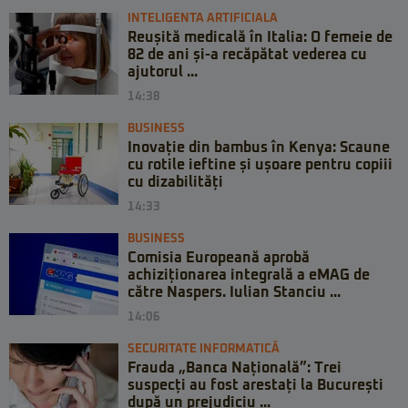
INTELIGENTA ARTIFICIALA
Reușită medicală în Italia: O femeie de
82 de ani și-a recăpătat vederea cu
ajutorul ...
14:38
BUSINESS
Inovație din bambus în Kenya: Scaune
cu rotile ieftine și ușoare pentru copiii
cu dizabilități
14:33
BUSINESS
Comisia Europeană aprobă
achiziționarea integrală a eMAG de
către Naspers. Iulian Stanciu ...
14:06
SECURITATE INFORMATICĂ
Frauda „Banca Națională”: Trei
suspecți au fost arestați la București
după un prejudiciu ...