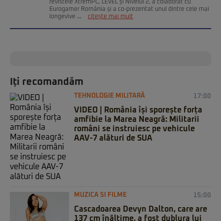
revistele XtremPC, LEVEL și Nivelul 2, a colaborat cu
Eurogamer România și a co-prezentat unul dintre cele mai
longevive ...
citește mai mult
Iți recomandăm
TEHNOLOGIE MILITARĂ
17:00
VIDEO | România își sporește forța
amfibie la Marea Neagră: Militarii
români se instruiesc pe vehicule
AAV-7 alături de SUA
MUZICA SI FILME
15:00
Cascadoarea Devyn Dalton, care are
137 cm înălțime, a fost dublura lui