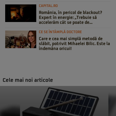
CAPITAL.RO
România, în pericol de blackout?
Expert în energie: „Trebuie să
accelerăm cât se poate de...
CE SE ÎNTÂMPLĂ DOCTORE
Care e cea mai simplă metodă de
slăbit, potrivit Mihaelei Bilic. Este la
îndemâna oricui!
Cele mai noi articole