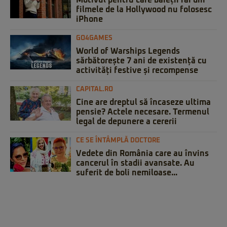
Motivul pentru care băieții răi din
filmele de la Hollywood nu folosesc
iPhone
GO4GAMES
World of Warships Legends
sărbătorește 7 ani de existență cu
activități festive și recompense
CAPITAL.RO
Cine are dreptul să încaseze ultima
pensie? Actele necesare. Termenul
legal de depunere a cererii
CE SE ÎNTÂMPLĂ DOCTORE
Vedete din România care au învins
cancerul în stadii avansate. Au
suferit de boli nemiloase...