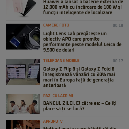
Huawei a lansat o baterie externă de
12.000 mAh cu încărcare de 100 W și
funcții inteligente de localizare
CAMERE FOTO
00:18
Light Lens Lab pregătește un
obiectiv APO care promite
performanțe peste modelul Leica de
9.500 de dolari
TELEFOANE MOBILE
00:17
Galaxy Z Flip 8 și Galaxy Z Fold 8
înregistrează vânzări cu 20% mai
mari în Europa față de generația
anterioară
RAZI CU LACRIMI
BANCUL ZILEI. El către ea: – Ce îți
place să ți se facă?
APROPOTV