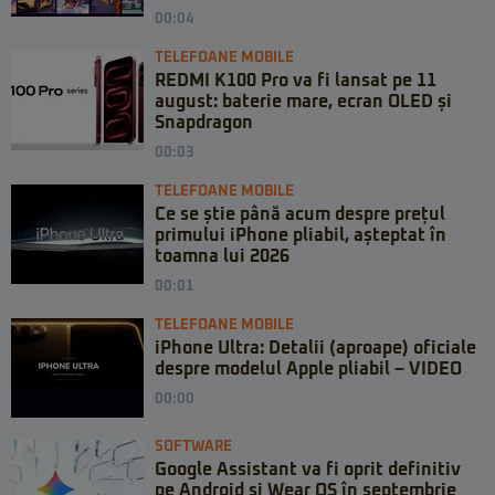
00:04
TELEFOANE MOBILE
REDMI K100 Pro va fi lansat pe 11
august: baterie mare, ecran OLED și
Snapdragon
00:03
TELEFOANE MOBILE
Ce se știe până acum despre prețul
primului iPhone pliabil, așteptat în
toamna lui 2026
00:01
TELEFOANE MOBILE
iPhone Ultra: Detalii (aproape) oficiale
despre modelul Apple pliabil – VIDEO
00:00
SOFTWARE
Google Assistant va fi oprit definitiv
pe Android și Wear OS în septembrie