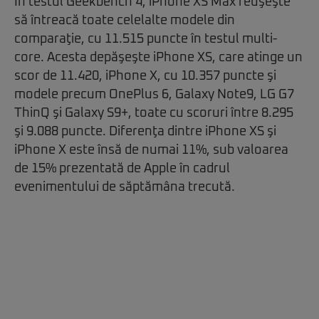
În testul Geekbench 4, iPhone XS Max reuşeşte
să întreacă toate celelalte modele din
comparaţie, cu 11.515 puncte în testul multi-
core. Acesta depăşeşte iPhone XS, care atinge un
scor de 11.420, iPhone X, cu 10.357 puncte şi
modele precum OnePlus 6, Galaxy Note9, LG G7
ThinQ şi Galaxy S9+, toate cu scoruri între 8.295
şi 9.088 puncte. Diferenţa dintre iPhone XS şi
iPhone X este însă de numai 11%, sub valoarea
de 15% prezentată de Apple în cadrul
evenimentului de săptămâna trecută.