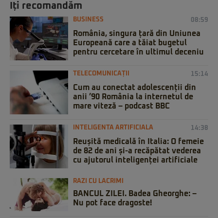
Iți recomandăm
BUSINESS
08:59
România, singura țară din Uniunea
Europeană care a tăiat bugetul
pentru cercetare în ultimul deceniu
TELECOMUNICAȚII
15:14
Cum au conectat adolescenții din
anii ’90 România la internetul de
mare viteză – podcast BBC
INTELIGENTA ARTIFICIALA
14:38
Reușită medicală în Italia: O femeie
de 82 de ani și-a recăpătat vederea
cu ajutorul inteligenței artificiale
RAZI CU LACRIMI
BANCUL ZILEI. Badea Gheorghe: –
Nu pot face dragoste!