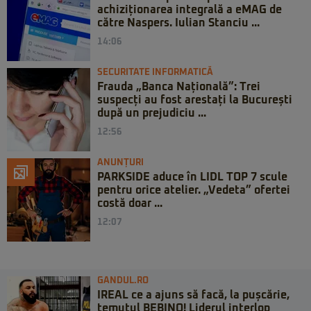
achiziționarea integrală a eMAG de
către Naspers. Iulian Stanciu ...
14:06
SECURITATE INFORMATICĂ
Frauda „Banca Națională”: Trei
suspecți au fost arestați la București
după un prejudiciu ...
12:56
ANUNȚURI
PARKSIDE aduce în LIDL TOP 7 scule
pentru orice atelier. „Vedeta” ofertei
costă doar ...
12:07
GANDUL.RO
IREAL ce a ajuns să facă, la pușcărie,
temutul BEBINO! Liderul interlop