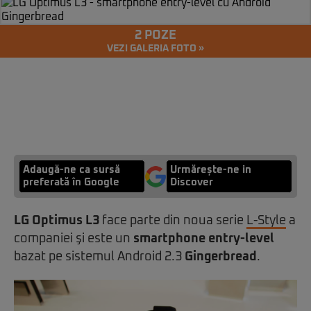
2 POZE
VEZI GALERIA FOTO »
Adaugă-ne ca sursă
Urmărește-ne in
preferată în Google
Discover
LG Optimus L3
face parte din noua serie
L-Style
a
companiei şi este un
smartphone entry-level
bazat pe sistemul Android 2.3
Gingerbread
.