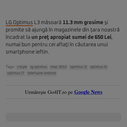
LG Optimus
L3 măsoară
11.3 mm grosime
şi
promite să ajungă în magazinele din ţara noastră
încadrat la
un preţ apropiat sumei de 650 Lei
,
numai bun pentru cei aflaţi în căutarea unui
smartphone ieftin.
Tags:
l-style
lg optimus
mwc 2012
optimus l3
optimus l5
optimus l7
telefoane android
Google News
Urmărește Go4IT.ro pe