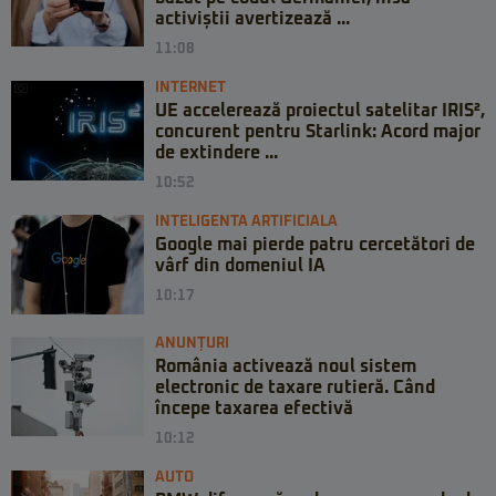
activiștii avertizează ...
11:08
INTERNET
UE accelerează proiectul satelitar IRIS²,
concurent pentru Starlink: Acord major
de extindere ...
10:52
INTELIGENTA ARTIFICIALA
Google mai pierde patru cercetători de
vârf din domeniul IA
10:17
ANUNȚURI
România activează noul sistem
electronic de taxare rutieră. Când
începe taxarea efectivă
10:12
AUTO