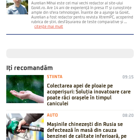
Aurelian Mihai este cel mai vechi redactor al site-ului
Go4it.ro. Are 14 ani de experienţă în presa IT şi cunoștințe
ample din sfera tehnologiei. Înainte de a ajunge la Go4it,
Aurelian a fost redactor pentru revista XtremPC, acoperind
rubrica de știri, desfășurarea de teste comparative și ...
citește mai mult
Iți recomandăm
STIINTA
09:15
Colectarea apei de ploaie pe
acoperișuri: Soluția inovatoare care
poate răci orașele în timpul
caniculei
AUTO
08:20
Mașinile chinezești din Rusia se
defectează în masă din cauza
benzinei de calitate inferioară, pe