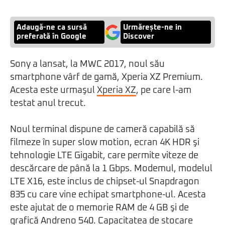
Adaugă-ne ca sursă
Urmărește-ne in
preferată în Google
Discover
Sony a lansat, la MWC 2017, noul său
smartphone vârf de gamă, Xperia XZ Premium.
Acesta este urmaşul
Xperia XZ
, pe care l-am
testat anul trecut.
Noul terminal dispune de cameră capabilă să
filmeze în super slow motion, ecran 4K HDR şi
tehnologie LTE Gigabit, care permite viteze de
descărcare de până la 1 Gbps. Modemul, modelul
LTE X16, este inclus de chipset-ul Snapdragon
835 cu care vine echipat smartphone-ul. Acesta
este ajutat de o memorie RAM de 4 GB şi de
grafică Andreno 540. Capacitatea de stocare