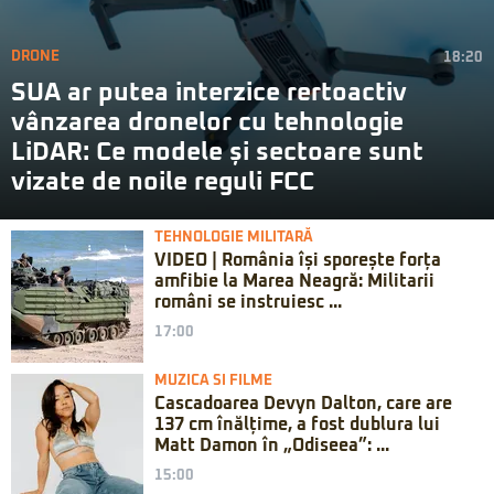
DRONE
18:20
SUA ar putea interzice rertoactiv
vânzarea dronelor cu tehnologie
LiDAR: Ce modele și sectoare sunt
vizate de noile reguli FCC
TEHNOLOGIE MILITARĂ
VIDEO | România își sporește forța
amfibie la Marea Neagră: Militarii
români se instruiesc ...
17:00
MUZICA SI FILME
Cascadoarea Devyn Dalton, care are
137 cm înălțime, a fost dublura lui
Matt Damon în „Odiseea”: ...
15:00