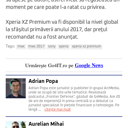
să apese pe buton, astfel încât să regăsească un
moment pe care poate l-a ratat cu privirea.
Xperia XZ Premium va fi disponibil la nivel global
la sfâşitul primăverii anului 2017, dar preţul
recomandat nu a fost anunţat.
Tags:
mwc
mwc 2017
sony
xperia
xperia xz premium
Google News
Urmărește Go4IT.ro pe
Adrian Popa
Adrian Popa este jurnalist și publisher în grupul ArcMedia,
unde se ocupă de site-urile tematice. Realizează
podcastul „Frontier Defense”, găzduit de G4Media. Are 20
de ani de experiență în presa centrală și a debutat ca
jurnalist specializat în piețele financiare și tehnologie. Pe
lângă ...
citește mai mult
Aurelian Mihai