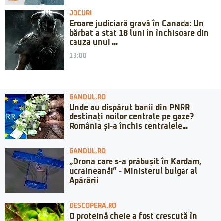
JOCURI
Eroare judiciară gravă în Canada: Un
bărbat a stat 18 luni în închisoare din
cauza unui ...
13:00
GANDUL.RO
Unde au dispărut banii din PNRR
destinați noilor centrale pe gaze?
România și-a închis centralele...
GANDUL.RO
„Drona care s-a prăbușit în Kardam,
ucraineană!” - Ministerul bulgar al
Apărării
DESCOPERA.RO
O proteină cheie a fost crescută în