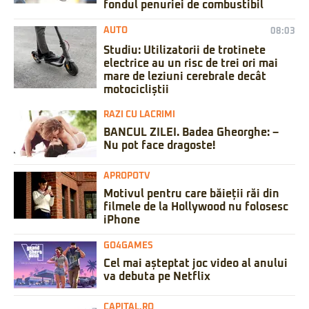
fondul penuriei de combustibil
AUTO
08:03
Studiu: Utilizatorii de trotinete
electrice au un risc de trei ori mai
mare de leziuni cerebrale decât
motocicliștii
RAZI CU LACRIMI
BANCUL ZILEI. Badea Gheorghe: –
Nu pot face dragoste!
APROPOTV
Motivul pentru care băieții răi din
filmele de la Hollywood nu folosesc
iPhone
GO4GAMES
Cel mai așteptat joc video al anului
va debuta pe Netflix
CAPITAL.RO