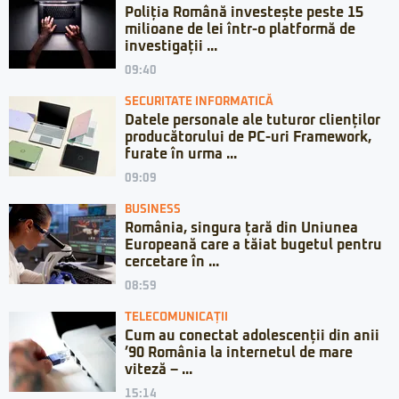
Poliția Română investește peste 15
milioane de lei într-o platformă de
investigații ...
09:40
SECURITATE INFORMATICĂ
Datele personale ale tuturor clienților
producătorului de PC-uri Framework,
furate în urma ...
09:09
BUSINESS
România, singura țară din Uniunea
Europeană care a tăiat bugetul pentru
cercetare în ...
08:59
TELECOMUNICAȚII
Cum au conectat adolescenții din anii
’90 România la internetul de mare
viteză – ...
15:14