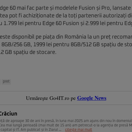
dge 60 mai fac parte și modelele Fusion și Pro, lansate
a pot fi achiziționate de la toți partenerii autorizați 
u 1.799 lei pentru Edge 60 Fusion și 2.999 lei pentru Ed
ste disponibil pe piața din România la un preț recoman
 8GB/256 GB, 1999 lei pentru 8GB/512 GB spațiu de sto
2 GB spațiu de stocare.
pret
Google News
Urmărește Go4IT.ro pe
Crăciun
nță de aproape 30 de ani în presă, în luna mai 2025 am ajuns din nou în domeniul
. Cea mai lungă perioadă (mai mult de 15 ani) am petrecut-o la agenția de presă 
capital și IT. Am publicat și în Ziarul ...
citește mai mult