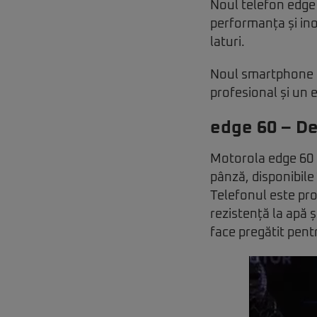
Noul telefon edge 
performanța și ino
laturi.
Noul smartphone M
profesional și un 
edge 60 – De
Motorola edge 60 im
pânză, disponibil
Telefonul este prot
rezistență la apă 
face pregătit pent