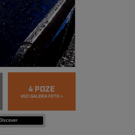
4 POZE
VEZI GALERIA FOTO »
Discover