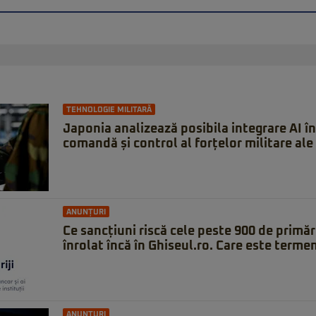
TEHNOLOGIE MILITARĂ
Japonia analizează posibila integrare AI î
comandă și control al forțelor militare ale 
ANUNȚURI
Ce sancțiuni riscă cele peste 900 de primăr
înrolat încă în Ghiseul.ro. Care este terme
ANUNȚURI