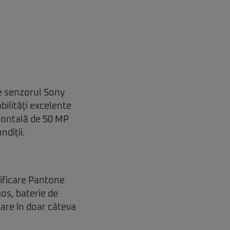
e senzorul Sony
bilități excelente
frontală de 50 MP
ndiții.
tificare Pantone
os, baterie de
zare în doar câteva