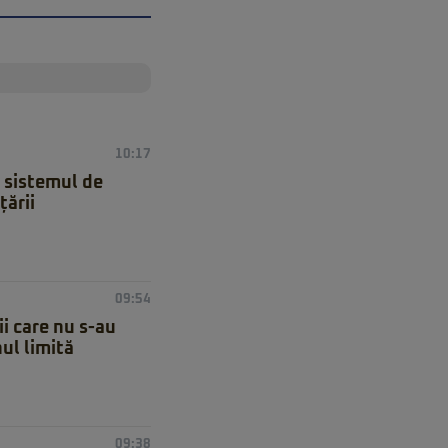
10:17
n sistemul de
țării
09:54
ii care nu s-au
nul limită
09:38