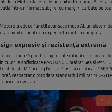
60 de la Motorola este disponibil în România. Acesta î
vația într-un format subțire, cu margini curbate pe toa
otorola aduce funcții avansate moto AI, un sistem de
ecran uimitor pentru o experiență mobilă completă.
sign expresiv și rezistență extremă
presionează prin finisajele sale rafinate, inspirate din 
e în culorile sofisticate PANTONE Gibraltar Sea și PAN
ejat de sticlă Corning Gorilla Glass și certificat IP68/I
și praf, respectând totodată standardul militar MIL-STD
ru orice provocare.
Citește