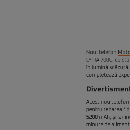
Noul telefon
Moto
LYTIA 700C, cu stab
în lumină scăzută.
completează experie
Divertismen
Acest nou telefon 
pentru redarea fid
5200 mAh, și iar î
minute de aliment