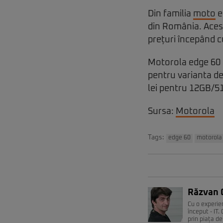
Din familia
moto
e
din România. Aceste
prețuri începând c
Motorola edge 60 e
pentru varianta de
lei pentru 12GB/51
Sursa:
Motorola
Tags:
edge 60
motorola
Răzvan 
Cu o experie
început - IT
prin piața de 