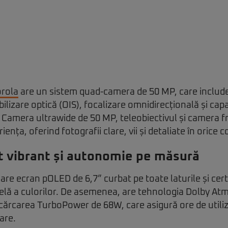
rola
are un sistem quad-camera de 50 MP, care includ
ilizare optică (OIS), focalizare omnidirecțională și capa
 Camera ultrawide de 50 MP, teleobiectivul și camera 
nța, oferind fotografii clare, vii și detaliate în orice co
t vibrant și autonomie pe măsură
are ecran pOLED de 6,7” curbat pe toate laturile și cer
elă a culorilor. De asemenea, are tehnologia Dolby Atm
ncărcarea TurboPower de 68W, care asigură ore de utili
are.