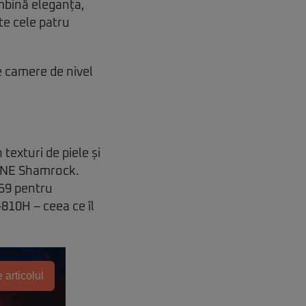
mbină eleganța,
te cele patru
 camere de nivel
texturi de piele și
TONE Shamrock.
P69 pentru
-810H – ceea ce îl
 articolul