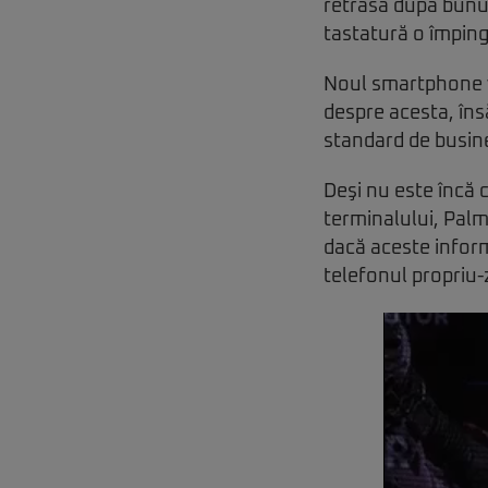
retrasă după bunul 
tastatură o împingi
Noul smartphone 
despre acesta, însă
standard de busine
Deşi nu este încă 
terminalului, Palm
dacă aceste inform
telefonul propriu-z