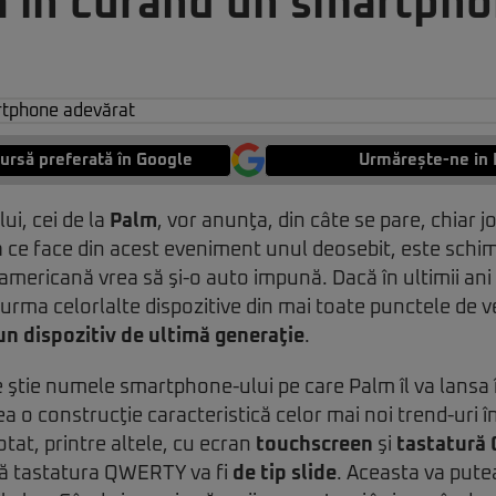
a în curând un smartph
ursă preferată în Google
Urmărește-ne in 
ui, cei de la
Palm
, vor anunţa, din câte se pare, chiar 
a ce face din acest eveniment unul deosebit, este sch
mericană vrea să şi-o auto impună. Dacă în ultimii ani
 urma celorlalte dispozitive din mai toate punctele de 
 un dispozitiv de ultimă generaţie
.
ştie numele smartphone-ului pe care Palm îl va lansa 
ea o construcţie caracteristică celor mai noi trend-uri 
dotat, printre altele, cu ecran
touchscreen
şi
tastatură
că tastatura QWERTY va fi
de tip slide
. Aceasta va pute