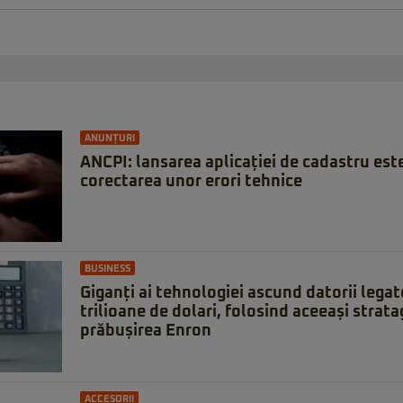
ANUNȚURI
ANCPI: lansarea aplicației de cadastru est
corectarea unor erori tehnice
BUSINESS
Giganți ai tehnologiei ascund datorii legat
trilioane de dolari, folosind aceeași strat
prăbușirea Enron
ACCESORII