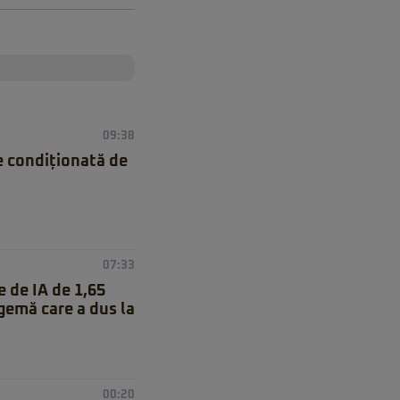
09:38
e condiționată de
07:33
e de IA de 1,65
agemă care a dus la
00:20