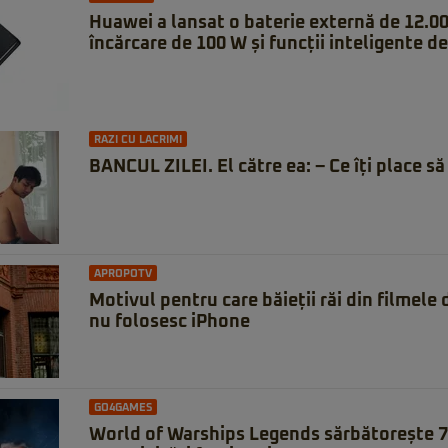
Huawei a lansat o baterie externă de 12.0
încărcare de 100 W și funcții inteligente de
RAZI CU LACRIMI
BANCUL ZILEI. El către ea: – Ce îți place să 
APROPOTV
Motivul pentru care băieții răi din filmele
nu folosesc iPhone
GO4GAMES
World of Warships Legends sărbătorește 7 