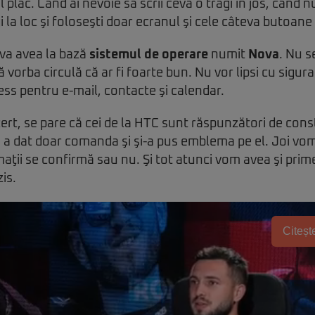
plac. Când ai nevoie să scrii ceva o tragi în jos, când n
 la loc şi foloseşti doar ecranul şi cele câteva butoane 
va avea la bază
sistemul de operare
numit
Nova
. Nu s
 vorba circulă că ar fi foarte bun. Nu vor lipsi cu sigura
ss pentru e-mail, contacte şi calendar.
cert, se pare că cei de la HTC sunt răspunzători de cons
 a dat doar comanda şi şi-a pus emblema pe el. Joi vom
aţii se confirmă sau nu. Şi tot atunci vom avea şi prim
is.
Citește