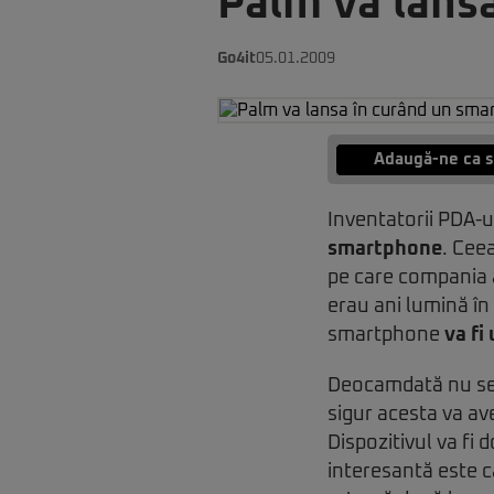
Palm va lans
Go4it
05.01.2009
Adaugă-ne ca s
Inventatorii PDA-ul
smartphone
. Cee
pe care compania a
erau ani lumină în
smartphone
va fi
Deocamdată nu se 
sigur acesta va av
Dispozitivul va fi 
interesantă este 