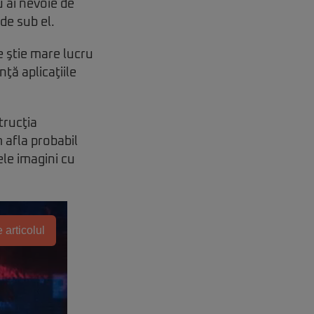
u ai nevoie de
de sub el.
e ştie mare lucru
nţă aplicaţiile
trucţia
 afla probabil
ele imagini cu
 articolul