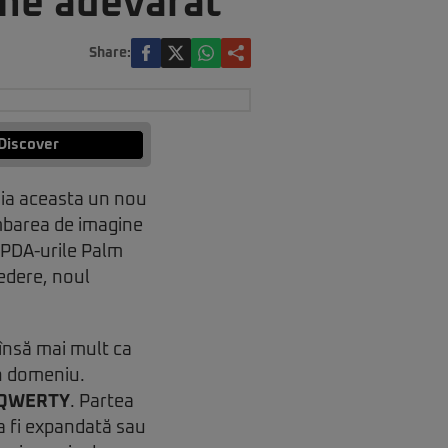
one adevărat
Share:
Discover
joia aceasta un nou
imbarea de imagine
 PDA-urile Palm
vedere, noul
însă mai mult ca
în domeniu.
 QWERTY
. Partea
a fi expandată sau