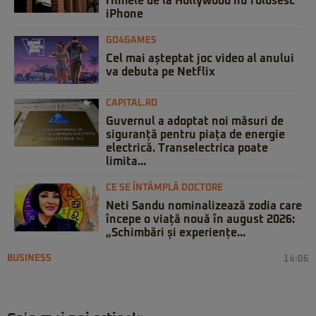
filmele de la Hollywood nu folosesc
iPhone
GO4GAMES
Cel mai așteptat joc video al anului
va debuta pe Netflix
CAPITAL.RO
Guvernul a adoptat noi măsuri de
siguranță pentru piața de energie
electrică. Transelectrica poate
limita...
CE SE ÎNTÂMPLĂ DOCTORE
Neti Sandu nominalizează zodia care
începe o viață nouă în august 2026:
„Schimbări și experiențe...
BUSINESS
14:06
Comisia Europeană aprobă
achiziționarea integrală a eMAG de