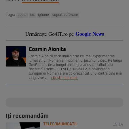
Tags:
apple
ios
iphone
suport software
Google News
Urmărește Go4IT.ro pe
Cosmin Aionita
Cosmin Aioniță este unul dintre cei mai experimentați
jurnaliști din România în domeniul jocurilor video. Pe lângă
Go4Games, de-a lungul anilor și-a adus contribuția la
revistele XtremPC, LEVEL și Nivelul 2, a colaborat cu
Eurogamer România și a co-prezentat unul dintre cele mai
longevive ...
citește mai mult
Iți recomandăm
TELECOMUNICAȚII
15:14