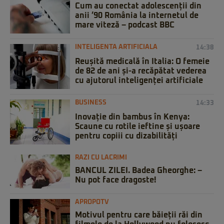
Cum au conectat adolescenții din
anii ’90 România la internetul de
mare viteză – podcast BBC
INTELIGENTA ARTIFICIALA
14:38
Reușită medicală în Italia: O femeie
de 82 de ani și-a recăpătat vederea
cu ajutorul inteligenței artificiale
BUSINESS
14:33
Inovație din bambus în Kenya:
Scaune cu rotile ieftine și ușoare
pentru copiii cu dizabilități
RAZI CU LACRIMI
BANCUL ZILEI. Badea Gheorghe: –
Nu pot face dragoste!
APROPOTV
Motivul pentru care băieții răi din