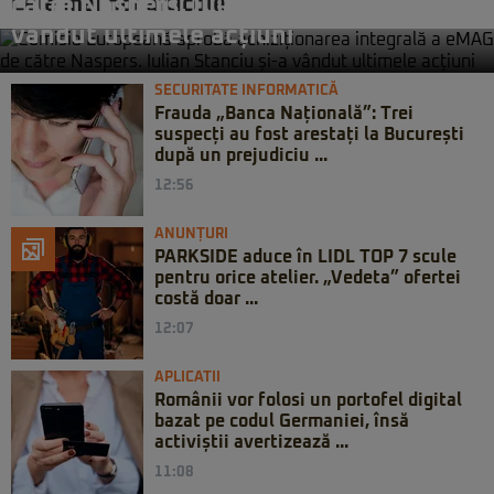
Cele mai noi articole
către Naspers. Iulian Stanciu și-a
vândut ultimele acțiuni
SECURITATE INFORMATICĂ
Frauda „Banca Națională”: Trei
suspecți au fost arestați la București
după un prejudiciu ...
12:56
ANUNȚURI
PARKSIDE aduce în LIDL TOP 7 scule
pentru orice atelier. „Vedeta” ofertei
costă doar ...
12:07
APLICATII
Românii vor folosi un portofel digital
bazat pe codul Germaniei, însă
activiștii avertizează ...
11:08