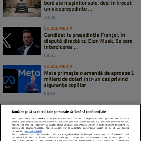
bord ale mașinilor sale, deși în trecut
un vicepreședinte ...
10:08
SOCIAL MEDIA
Candidat la președinția Franței, în
dispută directă cu Elon Musk. Se cere
interzicerea ...
09:31
SOCIAL MEDIA
Meta primește o amendă de aproape 1
miliard de dolari într-un caz privind
siguranța copiilor
09:13
Nouă ne pasă ca datele tale personale să rămână confidențiale
Noi și partenerii noștri
1019
stocăm și/sau accesăm informații pe dispozitivul dvs., precum identificatorii
cookie unici pentru prelucrarea datelor cu caracter personal. Puteți accepta sau gestiona preferințele dvs.
făcând clic mai jos, respectiv vă puteți opune utilizării unui interes legitim în orice moment pe pagina cu
politica de confidențialitate. Aceste alegeri vor fi raportate partenerilor noștri și nu vă vor afecta
navigarea.
Mai multe detalii
Noi si partenerii nostri (retelele de socializare si agentiile de publicitate partenere, precum si furnizorii nostri
de servicii de date analitice) prelucram date pentru a permite website-ului sa functioneze, pentru a
personaliza continutul si anunturile publicitare afisate in functie de interesele si/sau profilul dvs., pentru a va