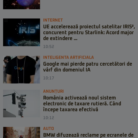
INTERNET
UE accelerează proiectul satelitar IRIS²,
concurent pentru Starlink: Acord major
de extindere ...
10:52
INTELIGENTA ARTIFICIALA
Google mai pierde patru cercetători de
vârf din domeniul IA
10:17
ANUNȚURI
România activează noul sistem
electronic de taxare rutieră. Când
începe taxarea efectivă
10:12
AUTO
BMW difuzează reclame pe ecranele de