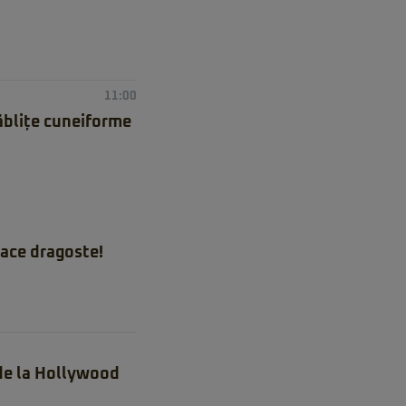
11:00
tăblițe cuneiforme
ace dragoste!
 de la Hollywood