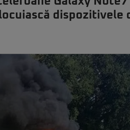
 telefoane Galaxy Note7
locuiască dispozitivele 