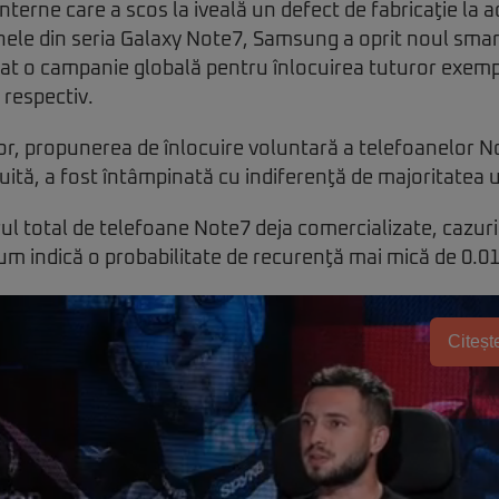
terne care a scos la iveală un defect de fabricaţie la 
anele din seria Galaxy Note7, Samsung a oprit noul sma
ţat o campanie globală pentru înlocuirea tuturor exem
respectiv.
or, propunerea de înlocuire voluntară a telefoanelor No
uită, a fost întâmpinată cu indiferenţă de majoritatea ut
l total de telefoane Note7 deja comercializate, cazuri
m indică o probabilitate de recurenţă mai mică de 0.0
Citește