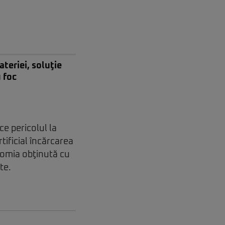
ateriei, soluţie
 foc
ce pericolul la
tificial încărcarea
nomia obţinută cu
te.