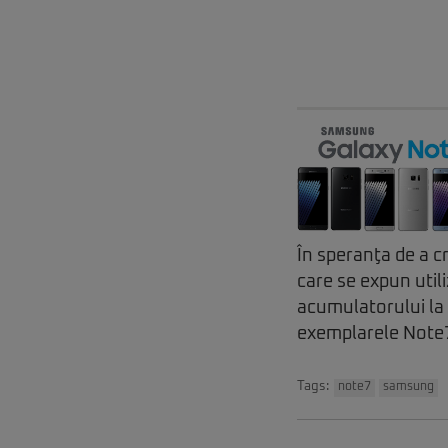
În speranţa de a cr
care se expun util
acumulatorului la
exemplarele Note7 
Tags:
note7
samsung