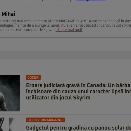
 Mihai
i este cel mai vechi redactor al site-ului Go4it.ro. Are 14 ani de experienţă în pr
nologiei. Înainte de a ajunge la Go4it, Aurelian a fost redactor pentru revista Xt
urarea de teste comparative și ...
citește mai mult
JOCURI
Eroare judiciară gravă în Canada: Un bărbat
închisoare din cauza unui caracter lipsă î
utilizator din jocul Skyrim
OFERTE DIN MAGAZINE
Gadgetul pentru grădină cu panou solar d