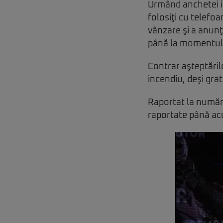
Urmând anchetei in
folosiţi cu telefo
vânzare şi a anun
până la momentul 
Contrar aşteptăril
incendiu, deşi grat
Raportat la număru
raportate până acu