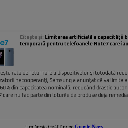
Citeşte şi:
Limitarea artificială a capacităţii b
temporară pentru telefoanele Note7 care iau
eşte rata de returnare a dispozitivelor şi totodată redu
izatorii necooperanţi, Samsung a anunţat că va limita ar
 60% din capacitatea nominală, reducând drastic auto
care nu fac parte din loturile de produse deja remedia
Google News
Urmărește Go4IT.ro pe