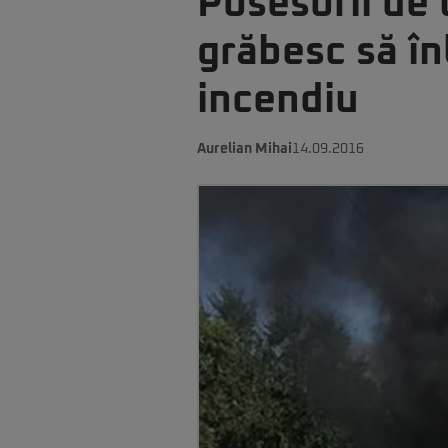
Posesorii de
grăbesc să în
incendiu
Aurelian Mihai
14.09.2016