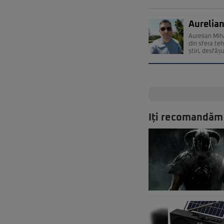
Aurelian
Aurelian Miha
din sfera teh
știri, desfăș
Iți recomandăm