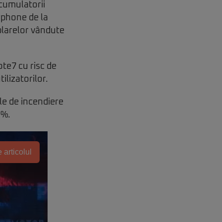
acumulatorii
rphone de la
plarelor vândute
te7 cu risc de
ilizatorilor.
le de incendiere
1%.
 articolul