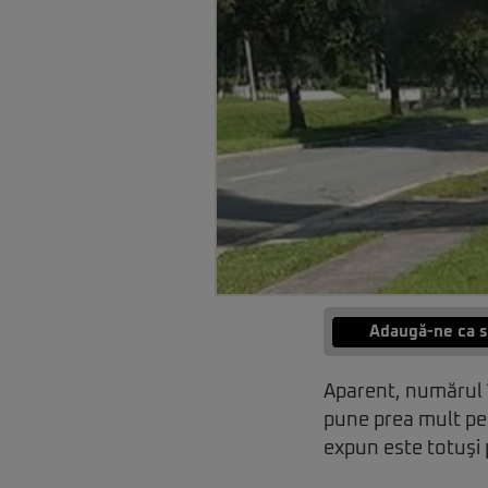
Adaugă-ne ca s
Aparent, numărul î
pune prea mult pe 
expun este totuşi 