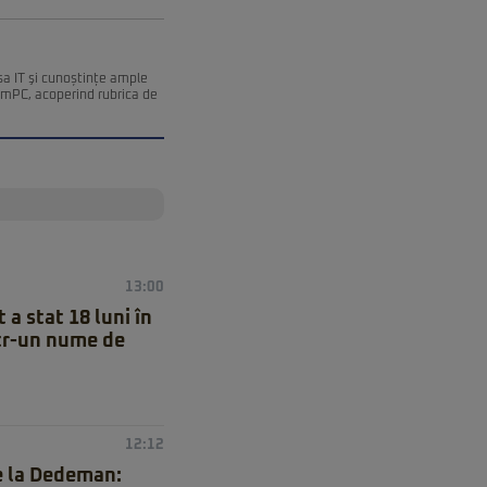
esa IT şi cunoștințe ample
remPC, acoperind rubrica de
13:00
 a stat 18 luni în
ntr-un nume de
12:12
e la Dedeman: