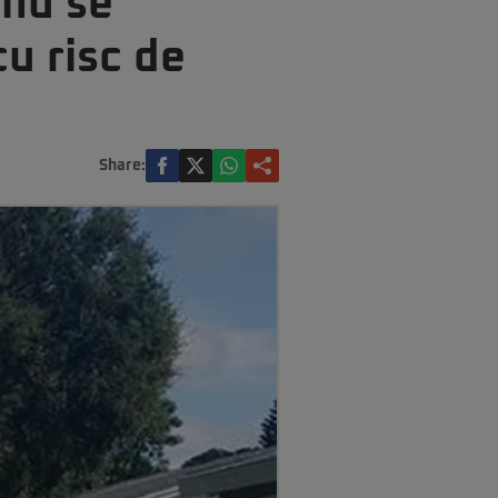
 nu se
cu risc de
Share: