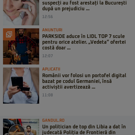
suspecți au fost arestați la București
după un prejudiciu ...
12:56
ANUNȚURI
PARKSIDE aduce în LIDL TOP 7 scule
pentru orice atelier. „Vedeta” ofertei
costă doar ...
12:07
APLICATII
Românii vor folosi un portofel digital
bazat pe codul Germaniei, însă
activiștii avertizează ...
11:08
GANDUL.RO
Un politician de top din Libia a dat în
judecată Poliția de Frontieră din