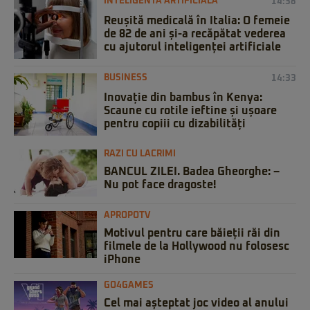
INTELIGENTA ARTIFICIALA
14:38
Reușită medicală în Italia: O femeie
de 82 de ani și-a recăpătat vederea
cu ajutorul inteligenței artificiale
BUSINESS
14:33
Inovație din bambus în Kenya:
Scaune cu rotile ieftine și ușoare
pentru copiii cu dizabilități
RAZI CU LACRIMI
BANCUL ZILEI. Badea Gheorghe: –
Nu pot face dragoste!
APROPOTV
Motivul pentru care băieții răi din
filmele de la Hollywood nu folosesc
iPhone
GO4GAMES
Cel mai așteptat joc video al anului