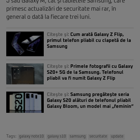
J sau Galaxy M, cât şi tabletele Samsung, care
primesc actualizări de securitate mai rar, în
general o dată la fiecare trei luni.
Citeşte şi:
Cum arată Galaxy Z Flip,
primul telefon pliabil cu clapetă de la
Samsung
Citeşte şi:
Primele fotografii cu Galaxy
S20+ 5G de la Samsung. Telefonul
pliabil va fi numit Galaxy Z Flip
Citeşte şi:
Samsung pregăteşte seria
Galaxy S20 alături de telefonul pliabil
Galaxy Bloom, un model mai „feminin”
Tags:
galaxy note10
galaxy s10
samsung
securitate
update