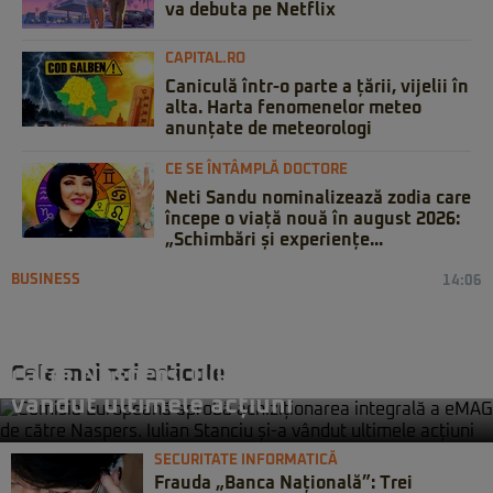
va debuta pe Netflix
CAPITAL.RO
Caniculă într-o parte a țării, vijelii în
alta. Harta fenomenelor meteo
anunțate de meteorologi
CE SE ÎNTÂMPLĂ DOCTORE
Neti Sandu nominalizează zodia care
începe o viață nouă în august 2026:
„Schimbări și experiențe...
BUSINESS
14:06
Comisia Europeană aprobă
achiziționarea integrală a eMAG de
Cele mai noi articole
către Naspers. Iulian Stanciu și-a
vândut ultimele acțiuni
SECURITATE INFORMATICĂ
Frauda „Banca Națională”: Trei