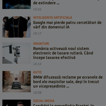
de extindere ...
10:52
INTELIGENTA ARTIFICIALA
Google mai pierde patru cercetători de
vârf din domeniul IA
10:17
ANUNȚURI
România activează noul sistem
electronic de taxare rutieră. Când
începe taxarea efectivă
10:12
AUTO
BMW difuzează reclame pe ecranele de
bord ale mașinilor sale, deși în trecut
un vicepreședinte ...
10:08
SOCIAL MEDIA
Candidat la președinția Franței, în