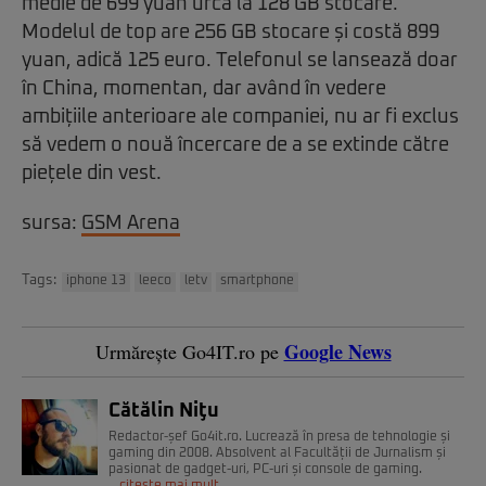
medie de 699 yuan urcă la 128 GB stocare.
Modelul de top are 256 GB stocare și costă 899
yuan, adică 125 euro. Telefonul se lansează doar
în China, momentan, dar având în vedere
ambițiile anterioare ale companiei, nu ar fi exclus
să vedem o nouă încercare de a se extinde către
piețele din vest.
sursa:
GSM Arena
Tags:
iphone 13
leeco
letv
smartphone
Google News
Urmărește Go4IT.ro pe
Cătălin Niţu
Redactor-șef Go4it.ro. Lucrează în presa de tehnologie și
gaming din 2008. Absolvent al Facultății de Jurnalism și
pasionat de gadget-uri, PC-uri și console de gaming.
citește mai mult