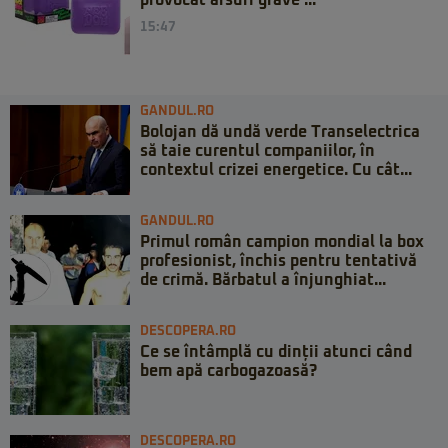
15:47
GANDUL.RO
Bolojan dă undă verde Transelectrica
să taie curentul companiilor, în
contextul crizei energetice. Cu cât...
GANDUL.RO
Primul român campion mondial la box
profesionist, închis pentru tentativă
de crimă. Bărbatul a înjunghiat...
DESCOPERA.RO
Ce se întâmplă cu dinții atunci când
bem apă carbogazoasă?
DESCOPERA.RO