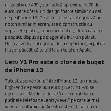
dispozitiv de 499 yuan, adică aproximativ 70 de
euro, care oferă un design foarte similar cu cel
de pe iPhone 13. De altfel, acesta integrează un
notch similar în ecran, are o construcție cu
suprafețe plate și margini drepte și două camere
pe spate dispuse pe diagonală într-un pătrat.
Dacă ai vedea fotografia de la depărtare, ai putea
fi ușor păcălit că te uiți la un telefon Apple.
Letv Y1 Pro este o clonă de buget
de iPhone 13
Totuși, asemănările între iPhone 13, un model
high-end de peste 800 euro și Letv Y1 Pro se
opresc aici. Modelul de față este unul dintre
puținele telefoane „entry-level” pe care le mai
vedem în ultimii ani. Acesta este echipat cu un