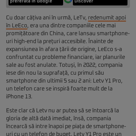
preferată în Google
Discover
Cu doar câțiva ani în urmă, LeTv,
redenumit apoi
în LeEco
, era una dintre companiile cele mai
promițătoare din China, care lansau smartphone-
uri high-end la prețuri accesibile. Înainte de
expansiunea în afara țării de origine, LeEco s-a
confruntat cu probleme financiare, iar planurile
sale au fost anulate. Totuși, în 2022, compania
iese din nou la suprafață, cu primul său
smartphone din ultimii 5 sau 2 ani: Letv Y1 Pro,
un telefon care se inspiră foarte mult de la
iPhone 13.
Este clar că Letv nu ar putea să se întoarcă la
gloria de altă dată imediat, însă, compania
încearcă să intre înapoi pe piața de smartphone-
uri cu un telefon de buget. Letv Y1 Pro este un