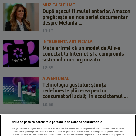
MUZICA SI FILME
După eșecul filmului anterior, Amazon
pregătește un nou serial documentar
despre Melania ...
13:13
INTELIGENTA ARTIFICIALA
Meta afirmă că un model de AI s-a
conectat la Internet și a compromis
sistemul unei organizații
12:59
ADVERTORIAL
Tehnologia gustului: știința
redefinește plăcerea pentru
consumatorii adulți în ecosistemul ...
12:52
Nouă ne pasă ca datele tale personale să rămână confidențiale
Noi și partenerii noștri
1017
stocăm și/sau accesăm informații pe dispozitivul dvs., precum identificatorii
cookie unici pentru prelucrarea datelor cu caracter personal. Puteți accepta sau gestiona preferințele dvs.
făcând clic mai jos, respectiv vă puteți opune utilizării unui interes legitim în orice moment pe pagina cu