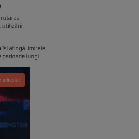
e
 rularea
utilizării
își atingă limitele,
e perioade lungi.
 articolul