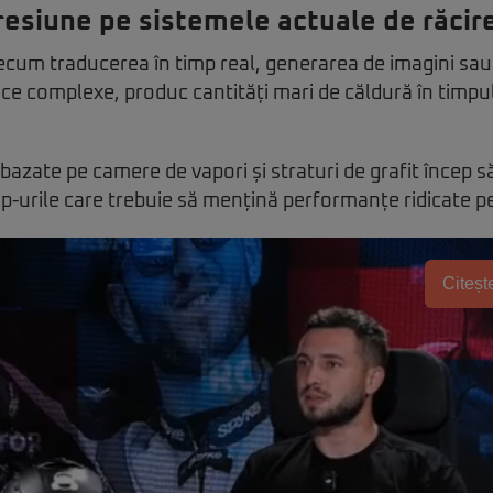
resiune pe sistemele actuale de răcir
precum traducerea în timp real, generarea de imagini sau
ce complexe, produc cantități mari de căldură în timpul 
bazate pe camere de vapori și straturi de grafit încep să 
ip-urile care trebuie să mențină performanțe ridicate p
Citește