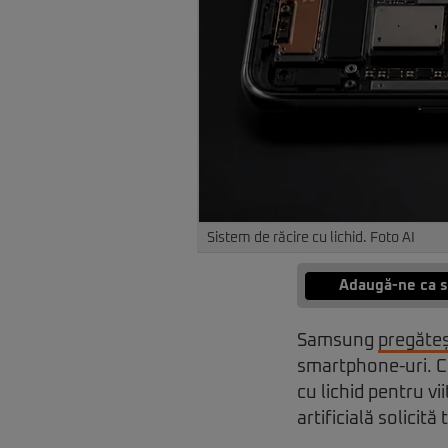
Sistem de răcire cu lichid. Foto AI
Adaugă-ne ca s
Samsung
pregăte
smartphone-uri. C
cu lichid pentru vi
artificială solici