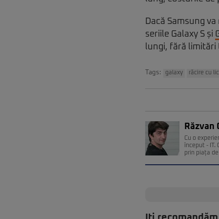
Dacă Samsung va re
seriile Galaxy S și
lungi, fără limităr
Tags:
galaxy
răcire cu li
Răzvan 
Cu o experie
început - IT
prin piața de 
Iți recomandăm