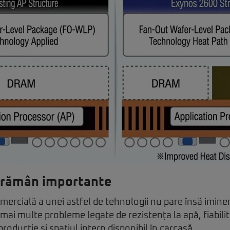
 rămân importante
ercială a unei astfel de tehnologii nu pare însă imine
 mai multe probleme legate de rezistența la apă, fiabil
producție și spațiul intern disponibil în carcasă.