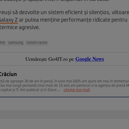
uși să dezvolte un sistem eficient și silențios, viitoar
Galaxy Z
ar putea menține performanțe ridicate pentru
i termice agresive.
chid
samsung
sistem racire
Google News
Urmărește Go4IT.ro pe
Crăciun
nță de aproape 30 de ani în presă, în luna mai 2025 am ajuns din nou în domeniul
. Cea mai lungă perioadă (mai mult de 15 ani) am petrecut-o la agenția de presă 
capital și IT. Am publicat și în Ziarul ...
citește mai mult