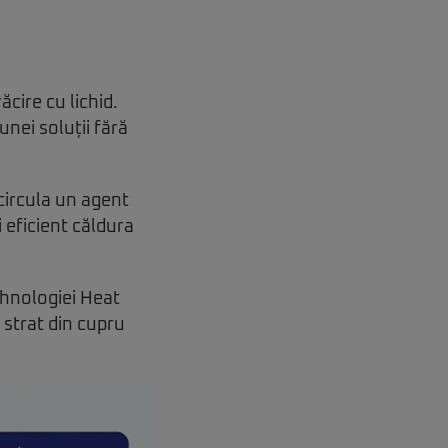
cire cu lichid.
nei soluții fără
 circula un agent
i eficient căldura
ehnologiei Heat
 strat din cupru