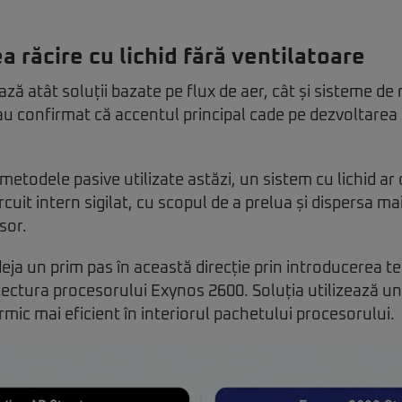
 răcire cu lichid fără ventilatoare
 atât soluții bazate pe flux de aer, cât și sisteme de ră
au confirmat că accentul principal cade pe dezvoltarea u
metodele pasive utilizate astăzi, un sistem cu lichid ar
ircuit intern sigilat, cu scopul de a prelua și dispersa ma
sor.
ja un prim pas în această direcție prin introducerea t
tectura procesorului Exynos 2600. Soluția utilizează un
rmic mai eficient în interiorul pachetului procesorului.