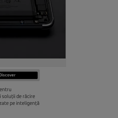
Discover
pentru
oluții de răcire
azate pe inteligență