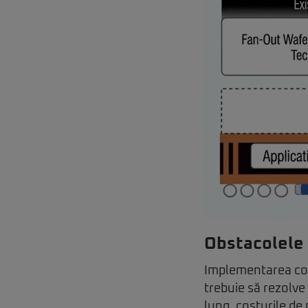
Obstacolele
Implementarea com
trebuie să rezolve
lung, costurile de 