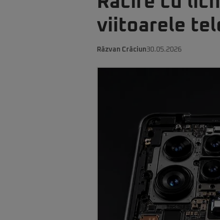
Răcire cu lic
viitoarele te
Răzvan Crăciun
30.05.2026