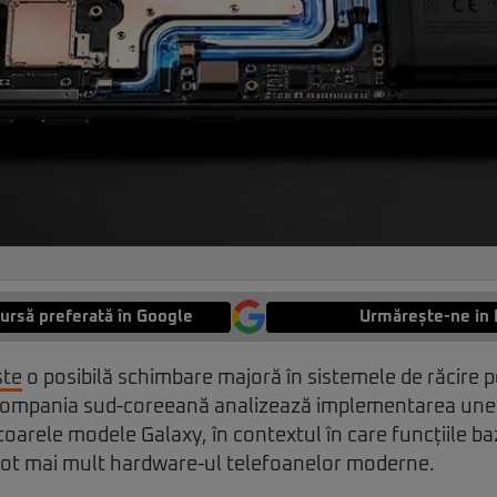
ursă preferată în Google
Urmărește-ne in 
ște
o posibilă schimbare majoră în sistemele de răcire 
ompania sud-coreeană analizează implementarea unei s
itoarele modele Galaxy, în contextul în care funcțiile b
tă tot mai mult hardware-ul telefoanelor moderne.