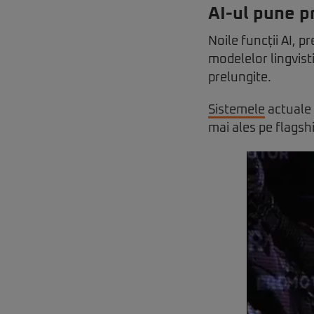
AI-ul pune p
Noile funcții AI, 
modelelor lingvisti
prelungite.
Sistemele
actuale 
mai ales pe flagsh