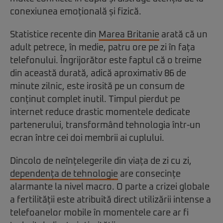
conexiunea emoțională și fizică.
Statistice recente din
Marea Britanie
arată că un
adult petrece, în medie, patru ore pe zi în fața
telefonului. Îngrijorător este faptul că o treime
din această durată, adică aproximativ 86 de
minute zilnic, este irosită pe un consum de
conținut complet inutil. Timpul pierdut pe
internet reduce drastic momentele dedicate
partenerului, transformând tehnologia într-un
ecran între cei doi membrii ai cuplului.
Dincolo de neînțelegerile din viața de zi cu zi,
dependența de tehnologie
are consecințe
alarmante la nivel macro. O parte a crizei globale
a fertilității este atribuită direct utilizării intense a
telefoanelor mobile în momentele care ar fi