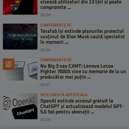
vizează utilizatori din 13 țări și poate
compromite ...
00:09
COMPONENTE PC
Terafab își extinde planurile: proiectul
susținut de Elon Musk caută specialist
în memorii ...
00:08
COMPONENTE PC
Nu Big 3 sau CXMT: Lenovo Lecoo
Fighter 7000X vine cu memorie de la un
producător mai puțin ...
00:07
INTELIGENTA ARTIFICIALA
OpenAI extinde accesul gratuit la
ChatGPT și actualizează modelul GPT-
5.6 Sol pentru abonații ...
00:06