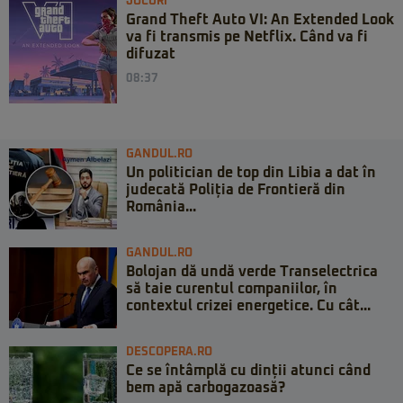
JOCURI
Grand Theft Auto VI: An Extended Look
va fi transmis pe Netflix. Când va fi
difuzat
08:37
GANDUL.RO
Un politician de top din Libia a dat în
judecată Poliția de Frontieră din
România...
GANDUL.RO
Bolojan dă undă verde Transelectrica
să taie curentul companiilor, în
contextul crizei energetice. Cu cât...
DESCOPERA.RO
Ce se întâmplă cu dinții atunci când
bem apă carbogazoasă?