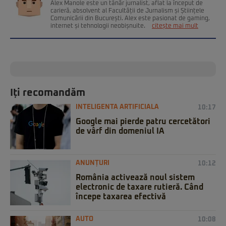
Alex Manole este un tânăr jurnalist, aflat la început de
carieră, absolvent al Facultății de Jurnalism și Științele
Comunicării din București. Alex este pasionat de gaming,
internet și tehnologii neobișnuite.
citește mai mult
Iți recomandăm
INTELIGENTA ARTIFICIALA
10:17
Google mai pierde patru cercetători
de vârf din domeniul IA
ANUNȚURI
10:12
România activează noul sistem
electronic de taxare rutieră. Când
începe taxarea efectivă
AUTO
10:08