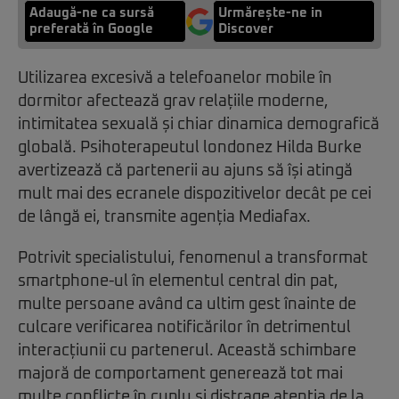
Adaugă-ne ca sursă
Urmărește-ne in
preferată în Google
Discover
Utilizarea excesivă a telefoanelor mobile în
dormitor afectează grav relațiile moderne,
intimitatea sexuală și chiar dinamica demografică
globală. Psihoterapeutul londonez Hilda Burke
avertizează că partenerii au ajuns să își atingă
mult mai des ecranele dispozitivelor decât pe cei
de lângă ei, transmite agenția Mediafax.
Potrivit specialistului, fenomenul a transformat
smartphone-ul în elementul central din pat,
multe persoane având ca ultim gest înainte de
culcare verificarea notificărilor în detrimentul
interacțiunii cu partenerul. Această schimbare
majoră de comportament generează tot mai
multe conflicte în cuplu și distrage atenția de la