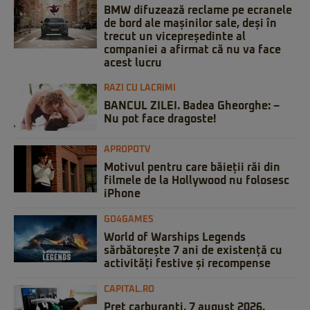
BMW difuzează reclame pe ecranele
de bord ale mașinilor sale, deși în
trecut un vicepreședinte al
companiei a afirmat că nu va face
acest lucru
RAZI CU LACRIMI
BANCUL ZILEI. Badea Gheorghe: –
Nu pot face dragoste!
APROPOTV
Motivul pentru care băieții răi din
filmele de la Hollywood nu folosesc
iPhone
GO4GAMES
World of Warships Legends
sărbătorește 7 ani de existență cu
activități festive și recompense
CAPITAL.RO
Preț carburanți, 7 august 2026.