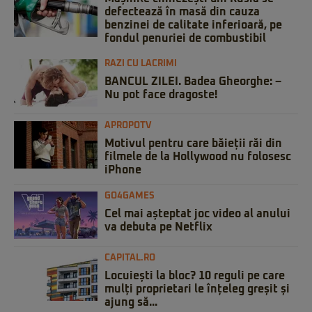
defectează în masă din cauza
benzinei de calitate inferioară, pe
fondul penuriei de combustibil
RAZI CU LACRIMI
BANCUL ZILEI. Badea Gheorghe: –
Nu pot face dragoste!
APROPOTV
Motivul pentru care băieții răi din
filmele de la Hollywood nu folosesc
iPhone
GO4GAMES
Cel mai așteptat joc video al anului
va debuta pe Netflix
CAPITAL.RO
Locuiești la bloc? 10 reguli pe care
mulți proprietari le înțeleg greșit și
ajung să...