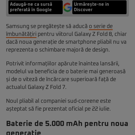
Adaugă-ne ca sursă
Urmărește-ne in
preferată în Google
Discover
Samsung se pregătește să aducă
o serie de
îmbunătățiri
pentru viitorul Galaxy Z Fold 8, chiar
dacă noua generație de smartphone pliabil nu va
reprezenta o schimbare majoră de design.
Potrivit informațiilor apărute înaintea lansării,
modelul va beneficia de o baterie mai generoasă
și de o viteză de încărcare superioară față de
actualul Galaxy Z Fold 7.
Noul pliabil al companiei sud-coreene este
așteptat să fie prezentat oficial pe 22 iulie.
Baterie de 5.000 mAh pentru noua
generație