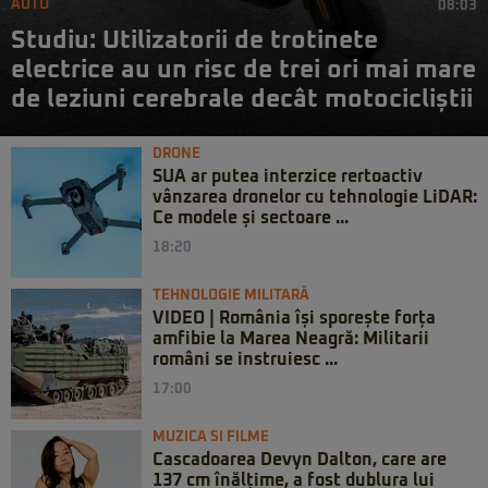
AUTO
08:03
Studiu: Utilizatorii de trotinete
electrice au un risc de trei ori mai mare
de leziuni cerebrale decât motocicliștii
DRONE
SUA ar putea interzice rertoactiv
vânzarea dronelor cu tehnologie LiDAR:
Ce modele și sectoare ...
18:20
TEHNOLOGIE MILITARĂ
VIDEO | România își sporește forța
amfibie la Marea Neagră: Militarii
români se instruiesc ...
17:00
MUZICA SI FILME
Cascadoarea Devyn Dalton, care are
137 cm înălțime, a fost dublura lui