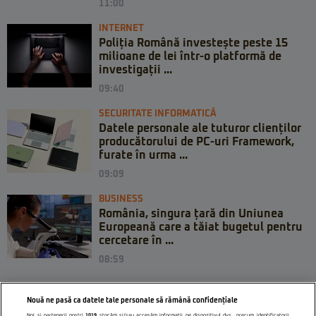
11:00
INTERNET
Poliția Română investește peste 15
milioane de lei într-o platformă de
investigații ...
09:40
SECURITATE INFORMATICĂ
Datele personale ale tuturor clienților
producătorului de PC-uri Framework,
furate în urma ...
09:09
BUSINESS
România, singura țară din Uniunea
Europeană care a tăiat bugetul pentru
cercetare în ...
08:59
Nouă ne pasă ca datele tale personale să rămână confidențiale
Noi și partenerii noștri
1019
stocăm și/sau accesăm informații pe dispozitivul dvs., precum identificatorii