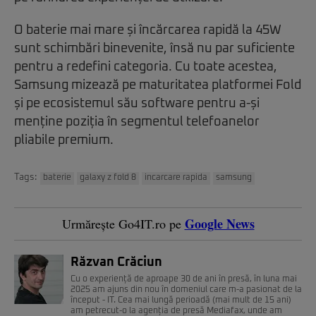
O baterie mai mare și încărcarea rapidă la 45W
sunt schimbări binevenite, însă nu par suficiente
pentru a redefini categoria. Cu toate acestea,
Samsung mizează pe maturitatea platformei Fold
și pe ecosistemul său software pentru a-și
menține poziția în segmentul telefoanelor
pliabile premium.
Tags:
baterie
galaxy z fold 8
incarcare rapida
samsung
Google News
Urmărește Go4IT.ro pe
Răzvan Crăciun
Cu o experiență de aproape 30 de ani în presă, în luna mai
2025 am ajuns din nou în domeniul care m-a pasionat de la
început - IT. Cea mai lungă perioadă (mai mult de 15 ani)
am petrecut-o la agenția de presă Mediafax, unde am