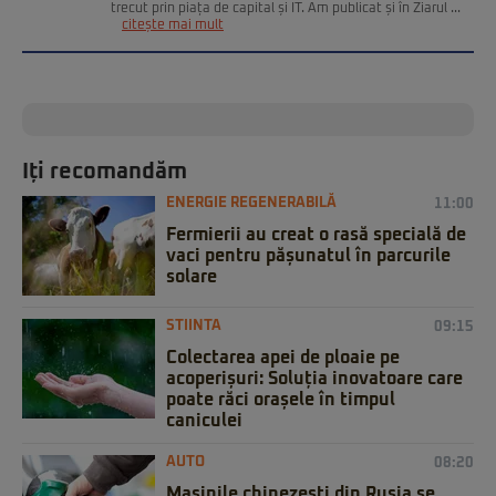
trecut prin piața de capital și IT. Am publicat și în Ziarul ...
citește mai mult
Iți recomandăm
ENERGIE REGENERABILĂ
11:00
Fermierii au creat o rasă specială de
vaci pentru pășunatul în parcurile
solare
STIINTA
09:15
Colectarea apei de ploaie pe
acoperișuri: Soluția inovatoare care
poate răci orașele în timpul
caniculei
AUTO
08:20
Mașinile chinezești din Rusia se