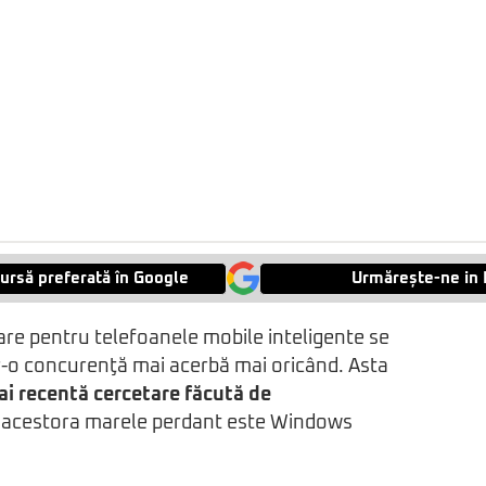
ursă preferată în Google
Urmărește-ne in 
re pentru telefoanele mobile inteligente se
tr-o concurenţă mai acerbă mai oricând. Asta
ai recentă cercetare făcută de
 acestora marele perdant este Windows