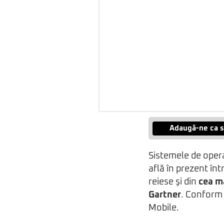
Adaugă-ne ca s
Sistemele de opera
află în prezent în
reiese şi din
cea m
Gartner
. Conform
Mobile.