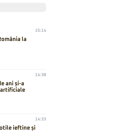
15:14
 România la
14:38
e ani și-a
artificiale
14:33
ile ieftine și