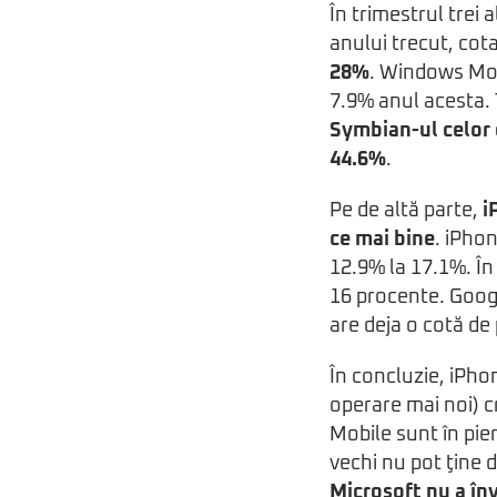
În trimestrul trei 
anului trecut, cot
28%
. Windows Mob
7.9% anul acesta. T
Symbian-ul celor d
44.6%
.
Pe de altă parte,
i
ce mai bine
. iPhon
12.9% la 17.1%. În
16 procente. Googl
are deja o cotă de
În concluzie, iPho
operare mai noi) c
Mobile sunt în pie
vechi nu pot ţine 
Microsoft nu a în