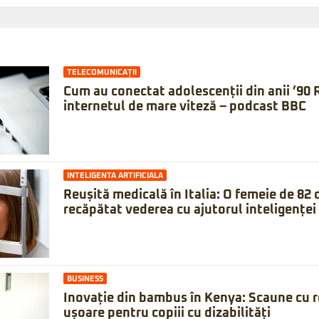
TELECOMUNICAȚII
Cum au conectat adolescenții din anii ’90
internetul de mare viteză – podcast BBC
INTELIGENTA ARTIFICIALA
Reușită medicală în Italia: O femeie de 82 d
recăpătat vederea cu ajutorul inteligenței 
BUSINESS
Inovație din bambus în Kenya: Scaune cu rot
ușoare pentru copiii cu dizabilități