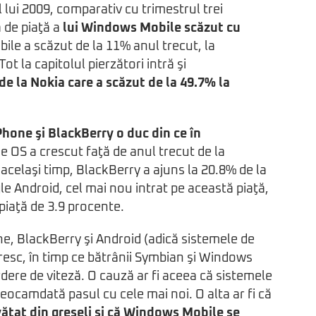
al lui 2009, comparativ cu trimestrul trei
a de piaţă a
lui Windows Mobile scăzut cu
ile a scăzut de la 11% anul trecut, la
ot la capitolul pierzători intră şi
e la Nokia care a scăzut de la 49.7% la
Phone şi BlackBerry o duc din ce în
e OS a crescut faţă de anul trecut de la
 acelaşi timp, BlackBerry a ajuns la 20.8% de la
e Android, cel mai nou intrat pe această piaţă,
 piaţă de 3.9 procente.
ne, BlackBerry şi Android (adică sistemele de
resc, în timp ce bătrânii Symbian şi Windows
rdere de viteză. O cauză ar fi aceea că sistemele
deocamdată pasul cu cele mai noi. O alta ar fi că
văţat din greşeli şi că Windows Mobile se