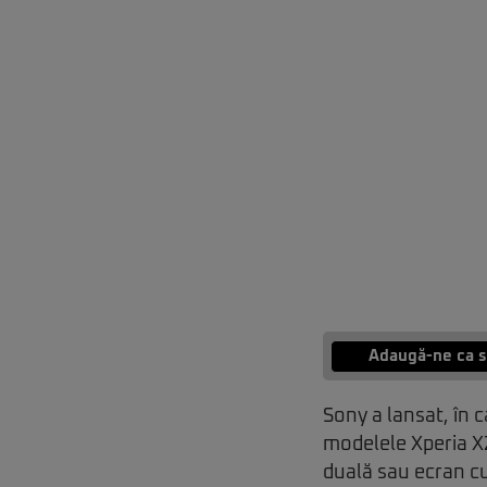
Adaugă-ne ca s
Sony a lansat, în 
modelele Xperia X
duală sau ecran cu