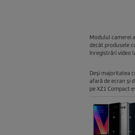
Modulul camerei a
decât produsele co
înregistrări video
Deşi majoritatea 
afară de ecran şi 
pe XZ1 Compact este