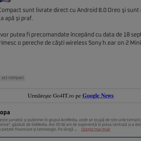
Compact sunt livrate direct cu Android 8.0 Oreo şi sunt 
a apă şi praf.
vor putea fi precomandate începând cu data de 18 sept
mesc o pereche de căşti wireless Sony h.ear on 2 Mini,
xz1 compact
Google News
Urmărește Go4IT.ro pe
Popa
este jurnalist și publisher în grupul ArcMedia, unde se ocupă de site-urile temati
fense”, găzduit de G4Media. Are 20 de ani de experiență în presa centrală și a deb
n piețele financiare și tehnologie. Pe lângă ...
citește mai mult