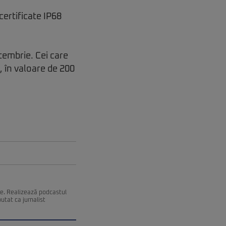
certificate IP68
embrie. Cei care
 în valoare de 200
ce. Realizează podcastul
utat ca jurnalist