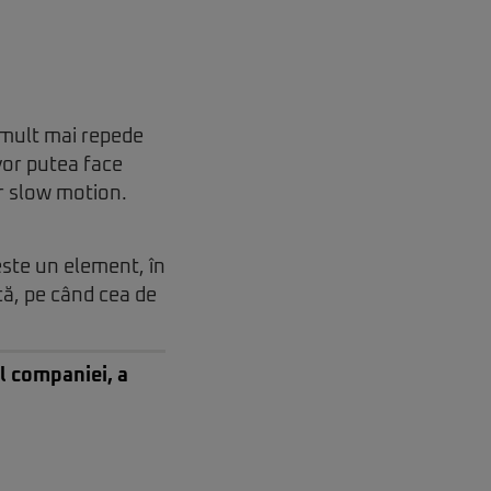
 mult mai repede
vor putea face
er slow motion.
ste un element, în
că, pe când cea de
l companiei, a