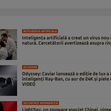
INTELIGENTA ARTIFICIALA
Inteligența artificială a creat un virus nou 
natură. Cercetătorii avertizează asupra ris
ACCESORII
Odyssey: Caviar lansează o ediție de lux a 
inteligenți Ray-Ban, cu aur de 24K și piele 
VIDEO
SECURITATE INFORMATICĂ
LightSpy, un spyware asociat Chinei, vizeaz