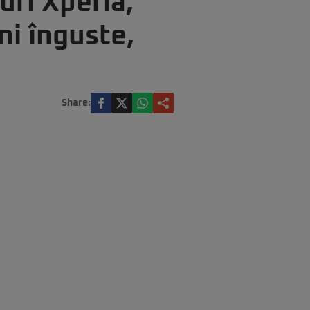
ri Xperia,
ni înguste,
Share: