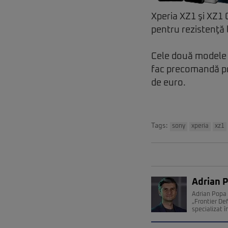
Xperia XZ1 şi XZ1 
pentru rezistenţă l
Cele două modele 
fac precomandă pri
de euro.
Tags:
sony
xperia
xz1
Adrian 
Adrian Popa 
„Frontier De
specializat î