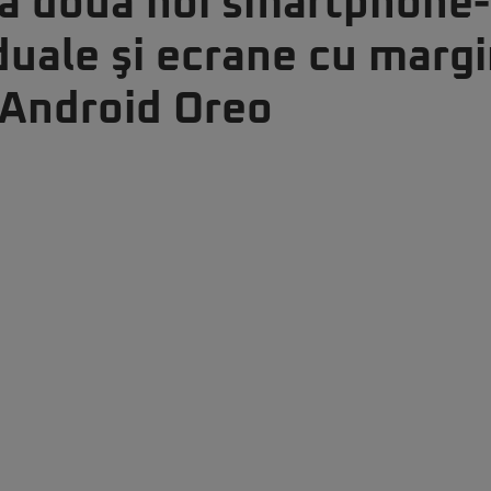
ă două noi smartphone-u
uale şi ecrane cu margi
 Android Oreo