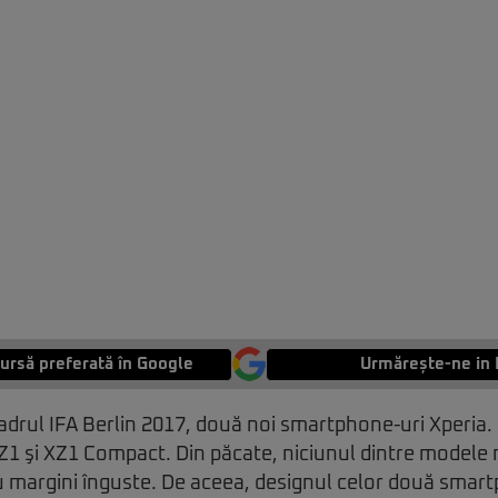
ursă preferată în Google
Urmărește-ne in 
cadrul IFA Berlin 2017, două noi smartphone-uri Xperia.
Z1 şi XZ1 Compact. Din păcate, niciunul dintre modele
 margini înguste. De aceea, designul celor două smart