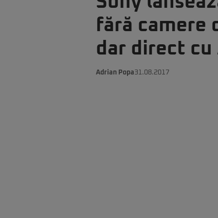
Sony lanseaz
fără camere d
dar direct cu
Adrian Popa
31.08.2017