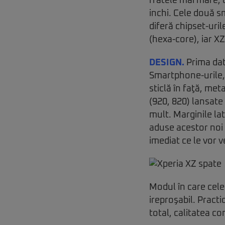
fratele mai mare, 
inchi. Cele două 
diferă chipset-uri
(hexa-core), iar X
DESIGN.
Prima dat
Smartphone-urile, 
sticlă în faţă, met
(920, 820) lansate 
mult. Marginile lat
aduse acestor noi 
imediat ce le vor 
Modul în care cele 
ireproşabil. Practi
total, calitatea co