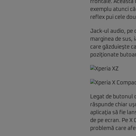
frontale. Această d
exemplu atunci câ
reflex pui cele do
Jack-ul audio, pe c
marginea de sus, i
care găzduieşte ca
poziţionate butoa
Legat de butonul 
răspunde chiar uşo
aplicaţia să fie l
de pe ecran. Pe X 
problemă care afec