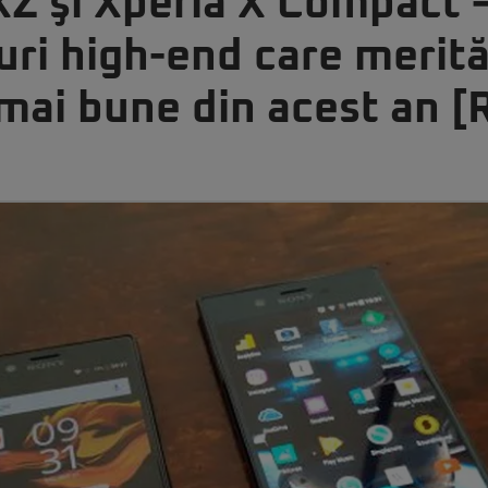
XZ şi Xperia X Compact 
ri high-end care merită
r mai bune din acest an 