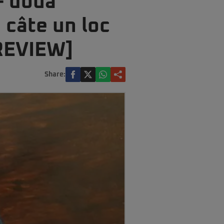
– două
 câte un loc
[REVIEW]
Share: