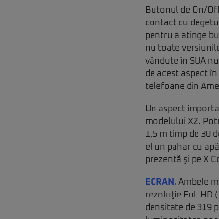
Butonul de On/Off 
contact cu degetul
pentru a atinge bu
nu toate versiunil
vândute în SUA nu î
de acest aspect în
telefoane din Ame
Un aspect importan
modelului XZ. Potr
1,5 m timp de 30 de
el un pahar cu apă
prezentă şi pe X C
ECRAN.
Ambele mo
rezoluţie Full HD (
densitate de 319 pp