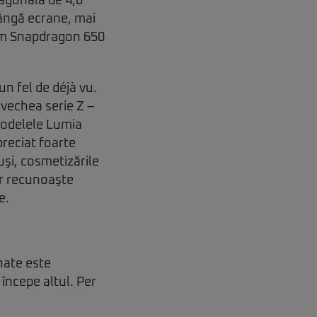
iagonala de 4,6
ângă ecrane, mai
omm Snapdragon 650
n fel de déjà vu.
 vechea serie Z –
 modelele Lumia
preciat foarte
uşi, cosmetizările
or recunoaşte
e.
inate este
 începe altul. Per