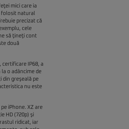
ţei mici care ia
 folosit natural
Trebuie precizat că
 exemplu, cele
ne să ţineţi cont
este două
certificare IP68, a
ă la o adâncime de
ţi din greşeală pe
acteristica nu este
 pe iPhone. XZ are
ţie HD (720p) şi
astul ridicat, iar