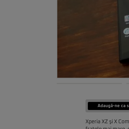
Adaugă-ne ca s
Xperia XZ şi X Com