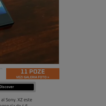
11 POZE
VEZI GALERIA FOTO »
Discover
 al Sony. XZ este