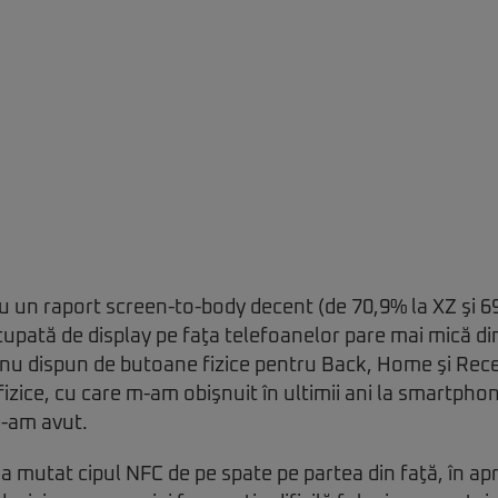
u un raport screen-to-body decent (de 70,9% la XZ şi 6
pată de display pe faţa telefoanelor pare mai mică di
nu dispun de butoane fizice pentru Back, Home şi Rec
fizice, cu care m-am obişnuit în ultimii ani la smartph
e-am avut.
a mutat cipul NFC de pe spate pe partea din faţă, în a