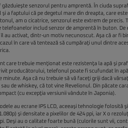
găzduieşte senzorul pentru amprentă. În ciuda suprafe
 şi a faptului că pe degetul mare din dreapta, care este
tonul, am o cicatrice, senzorul este extrem de precis. 
e telefoanelor includ senzor de amprentă în buton. De
l au activat, dintr-un motiv necunoscut. Aşa că ar fi bi
 cazul în care vă tentează să cumpăraţi unul dintre ac
rica.
t care trebuie menţionat este rezistenţa la apă şi praf, 
ivit producătorului, telefonul poate fi scufundat în ap
 minute. Aşa că nu trebuie să vă faceţi griji dacă vărsa
 sau de whiskey, că tot vine Revelionul. Din păcate car
ompact (cu excepţia versiunii vândute în Japonia).
dele au ecrane IPS LCD, aceeaşi tehnologie folosită şi
1.080p) şi densitate a pixelilor de 424 ppi, iar X o rezolu
i. Deşi au o calitate foarte bună (culorile sunt vii, contr