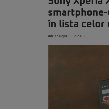
Sony Xperia 
smartphone-u
în lista celo
Adrian Popa
31.12.2016