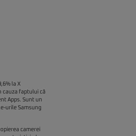
9,6% la X
n cauza faptului că
ent Apps. Sunt un
one-urile Samsung
propierea camerei