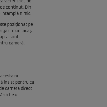
aracteristici, de
de conţinut. Din
e întâmplă nimic.
este poziţionat pe
ga găsim un lăcaş
eapta sunt
entru cameră.
 acesta nu
ă insist pentru ca
 de cameră direct
Z să fie o