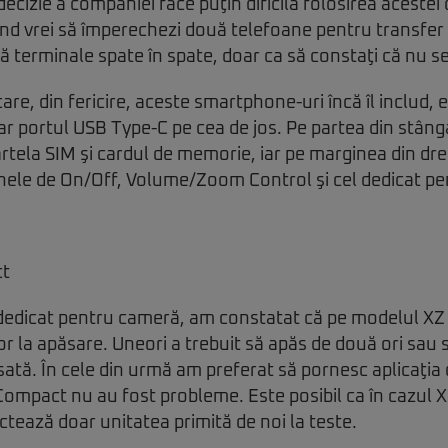
ecizie a companiei face puţin dificilă folosirea acestei c
nd vrei să împerechezi două telefoane pentru transfer 
uă terminale spate în spate, doar ca să constaţi că nu s
are, din fericire, aceste smartphone-uri încă îl includ, 
ar portul USB Type-C pe cea de jos. Pe partea din stân
rtela SIM şi cardul de memorie, iar pe marginea din dr
nele de On/Off, Volume/Zoom Control şi cel dedicat p
dedicat pentru cameră, am constatat că pe modelul XZ
r la apăsare. Uneori a trebuit să apăs de două ori sau s
ansată. În cele din urmă am preferat să pornesc aplicaţia
Compact nu au fost probleme. Este posibil ca în cazul X
tează doar unitatea primită de noi la teste.