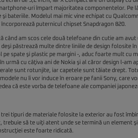
cu ecran de 5,2 inchi, iar X Compact are un display cu d
smartphone-uri împart majoritatea componentelor. Pe l
le şi bateriile. Modelul mai mic vine echipat cu Qualc
Z încorporează puternicul chipset Snapdragon 820.
ă când am scos cele două telefoane din cutie am avut u
deşi păstrează multe dintre liniile de design folosite în
al pe spate şi plastic pe margini -, aduc foarte mult cu
în urmă cu câţiva ani de Nokia şi al căror design l-am a
erale sunt rotunjite, iar capetele sunt tăiate drept. Tot
modele nu îi vor induce în eroare pe fanii Sony, care v
vedea că este vorba de telefoane ale companiei japonez
trei tipuri de materiale folosite la exterior au fost îmb
c, trebuie să te uiţi atent unde se termină un element şi
nstrucţiei este foarte ridicată.