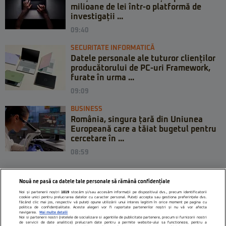
milioane de lei într-o platformă de
investigații ...
09:40
SECURITATE INFORMATICĂ
Datele personale ale tuturor clienților
producătorului de PC-uri Framework,
furate în urma ...
09:09
BUSINESS
România, singura țară din Uniunea
Europeană care a tăiat bugetul pentru
cercetare în ...
08:59
Nouă ne pasă ca datele tale personale să rămână confidențiale
Noi și partenerii noștri
1019
stocăm și/sau accesăm informații pe dispozitivul dvs., precum identificatorii
cookie unici pentru prelucrarea datelor cu caracter personal. Puteți accepta sau gestiona preferințele dvs.
făcând clic mai jos, respectiv vă puteți opune utilizării unui interes legitim în orice moment pe pagina cu
politica de confidențialitate. Aceste alegeri vor fi raportate partenerilor noștri și nu vă vor afecta
navigarea.
Mai multe detalii
Noi si partenerii nostri (retelele de socializare si agentiile de publicitate partenere, precum si furnizorii nostri
de servicii de date analitice) prelucram date pentru a permite website-ului sa functioneze, pentru a