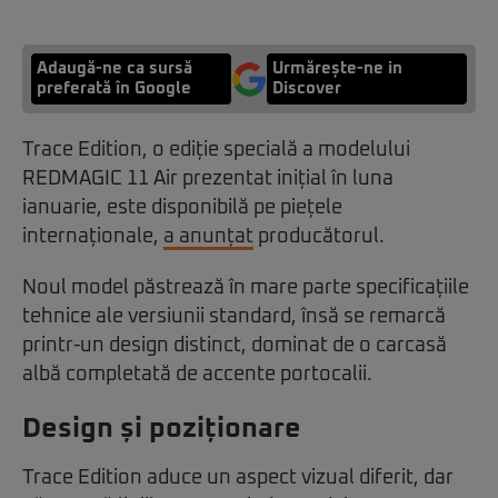
Adaugă-ne ca sursă
Urmărește-ne in
preferată în Google
Discover
Trace Edition, o ediție specială a modelului
REDMAGIC 11 Air prezentat inițial în luna
ianuarie, este disponibilă pe piețele
internaționale,
a anunțat
producătorul.
Noul model păstrează în mare parte specificațiile
tehnice ale versiunii standard, însă se remarcă
printr-un design distinct, dominat de o carcasă
albă completată de accente portocalii.
Design și poziționare
Trace Edition aduce un aspect vizual diferit, dar