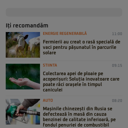
Iți recomandăm
ENERGIE REGENERABILĂ
11:00
Fermierii au creat o rasă specială de
vaci pentru pășunatul în parcurile
solare
STIINTA
09:15
Colectarea apei de ploaie pe
acoperișuri: Soluția inovatoare care
poate răci orașele în timpul
caniculei
AUTO
08:20
Mașinile chinezești din Rusia se
defectează în masă din cauza
benzinei de calitate inferioară, pe
fondul penuriei de combustibil