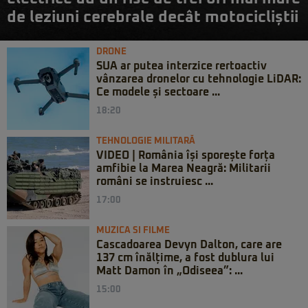
de leziuni cerebrale decât motocicliștii
DRONE
SUA ar putea interzice rertoactiv
vânzarea dronelor cu tehnologie LiDAR:
Ce modele și sectoare ...
18:20
TEHNOLOGIE MILITARĂ
VIDEO | România își sporește forța
amfibie la Marea Neagră: Militarii
români se instruiesc ...
17:00
MUZICA SI FILME
Cascadoarea Devyn Dalton, care are
137 cm înălțime, a fost dublura lui
Matt Damon în „Odiseea”: ...
15:00