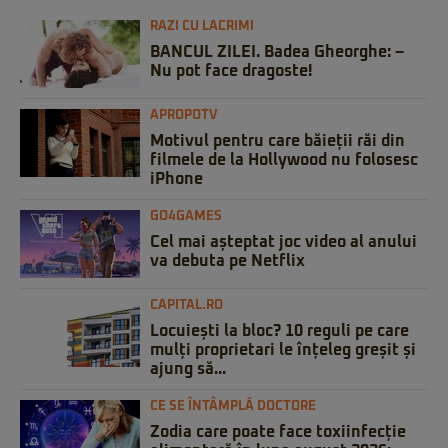
RAZI CU LACRIMI
BANCUL ZILEI. Badea Gheorghe: –
Nu pot face dragoste!
APROPOTV
Motivul pentru care băieții răi din
filmele de la Hollywood nu folosesc
iPhone
GO4GAMES
Cel mai așteptat joc video al anului
va debuta pe Netflix
CAPITAL.RO
Locuiești la bloc? 10 reguli pe care
mulți proprietari le înțeleg greșit și
ajung să...
CE SE ÎNTÂMPLĂ DOCTORE
Zodia care poate face toxiinfecție