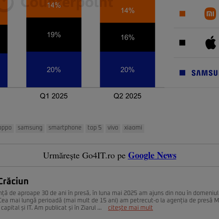
oppo
samsung
smartphone
top 5
vivo
xiaomi
Google News
Urmărește Go4IT.ro pe
Crăciun
nță de aproape 30 de ani în presă, în luna mai 2025 am ajuns din nou în domeniul
. Cea mai lungă perioadă (mai mult de 15 ani) am petrecut-o la agenția de presă 
capital și IT. Am publicat și în Ziarul ...
citește mai mult