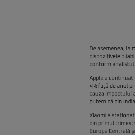
De asemenea, la me
dispozitivele pliab
conform analistul 
Apple a continuat 
4% față de anul pr
cauza impactului a
puternică din India
Xiaomi a staționat 
din primul trimest
Europa Centrală și