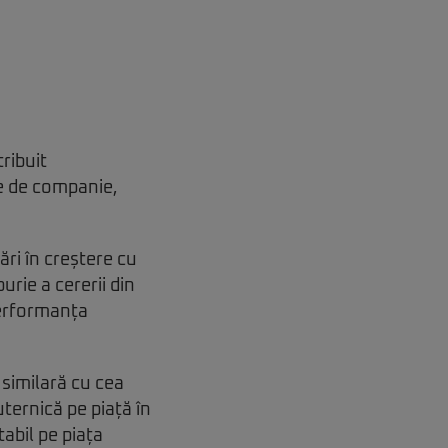
ribuit
ate de companie,
ri în creștere cu
rie a cererii din
performanța
 similară cu cea
ternică pe piață în
abil pe piața