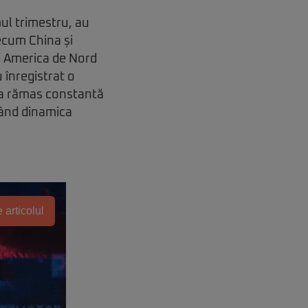
ul trimestru, au
recum China și
d America de Nord
 înregistrat o
 a rămas constantă
tând dinamica
 articolul