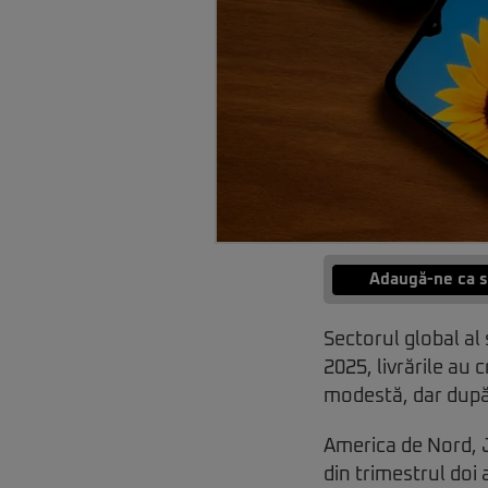
Adaugă-ne ca s
Sectorul global al 
2025, livrările au
modestă, dar după o
America de Nord, J
din trimestrul doi