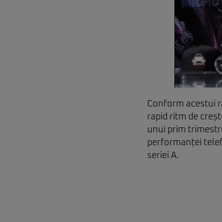
Conform acestui ra
rapid ritm de creșt
unui prim trimestr
performanței telef
seriei A.