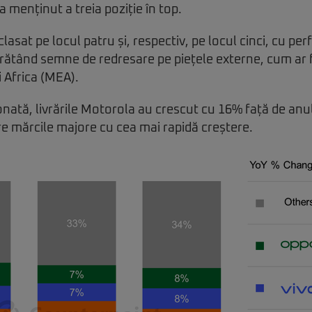
-a menținut a treia poziție în top.
lasat pe locul patru și, respectiv, pe locul cinci, cu pe
arătând semne de redresare pe piețele externe, cum ar f
i Africa (MEA).
nată, livrările Motorola au crescut cu 16% față de anu
re mărcile majore cu cea mai rapidă creștere.