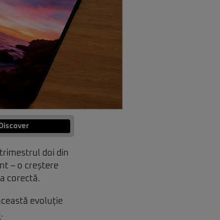
Discover
trimestrul doi din
nt – o creștere
ia corectă.
această evoluție
h
.