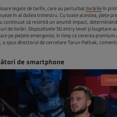
rioare legate de tarife, care au perturbat
livrările
în prim
nueze în al doilea trimestru. Cu toate acestea, piețe p
u continuat să resimtă un anumit impact, determinân
i de livrări. Dispozitivele 5G entry-level și bugetare au
mare pe piețele emergente, în timp ce cererea premium
”, a spus directorul de cercetare Tarun Pathak, comen
cători de smartphone
Citește