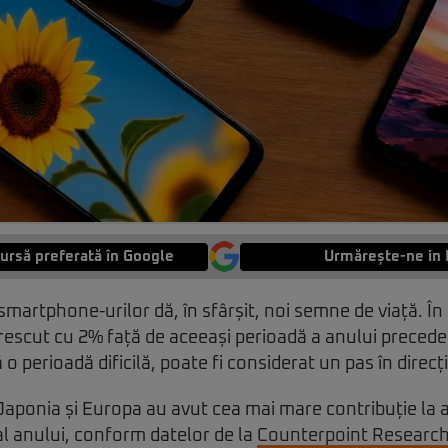
ursă preferată în Google
Urmărește-ne in 
smartphone-urilor dă, în sfârșit, noi semne de viață. În 
 crescut cu 2% față de aceeași perioadă a anului precede
 perioadă dificilă, poate fi considerat un pas în direcț
aponia și Europa au avut cea mai mare contribuție la 
 al anului, conform datelor de la
Counterpoint Researc