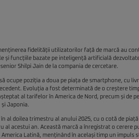
nținerea fidelității utilizatorilor față de marcă au cont
ile și funcțiile bazate pe inteligență artificială dezvolt
senior Shilpi Jain de la compania de cercetare.
să ocupe poziția a doua pe piața de smartphone, cu livră
ecedent. Evoluția a fost determinată de o creștere timpu
șteptat al tarifelor în America de Nord, precum și de 
 și Japonia.
în al doilea trimestru al anului 2025, cu o cotă de piață
ru al acestui an. Această marcă a înregistrat o cerere pu
 America Latină, menținând în același timp un impuls st