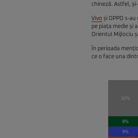
chineză. Astfel, și
Vivo
și OPPO s-au c
pe piața medie și 
Orientul Mijlociu ș
În perioada mențio
ce o face una dint