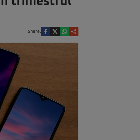
n trimestrul
Share: