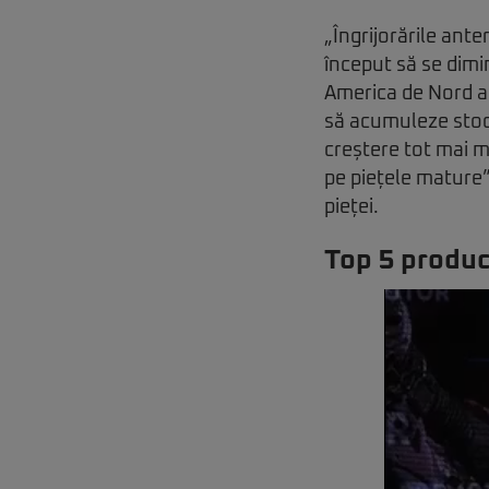
„Îngrijorările ante
început să se dimi
America de Nord a
să acumuleze stocur
creștere tot mai 
pe piețele mature
pieței.
Top 5 produ