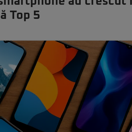
 smartphone au crescut î
tă Top 5