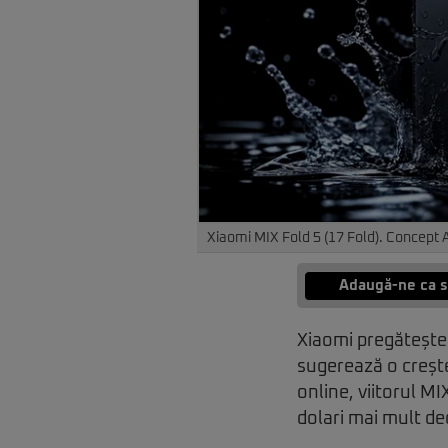
Xiaomi MIX Fold 5 (17 Fold). Concept 
Adaugă-ne ca s
Xiaomi pregătește 
sugerează o crește
online, viitorul MI
dolari mai mult de