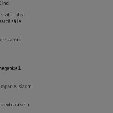
 inci.
izibilitatea
earcă să le
ilizatorii
megapixeli.
companie. Xiaomi
i externi și să