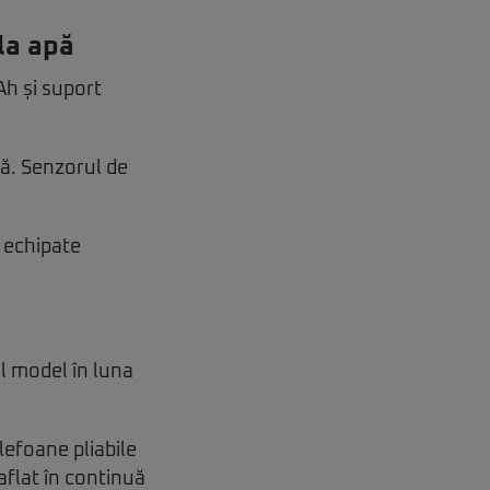
la apă
Ah și suport
pă. Senzorul de
e echipate
ul model în luna
lefoane pliabile
aflat în continuă