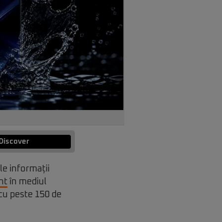
Discover
le informații
nt
în mediul
 cu peste 150 de