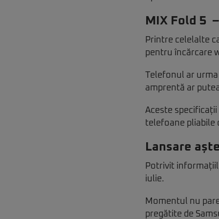
MIX Fold 5 –
Printre celelalte 
pentru încărcare w
Telefonul ar urma 
amprentă ar putea 
Aceste specificați
telefoane pliabile 
Lansare aște
Potrivit informați
iulie.
Momentul nu pare î
pregătite de Samsu