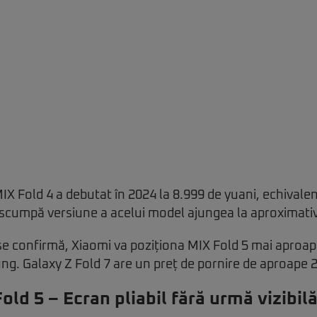
IX Fold 4 a debutat în 2024 la 8.999 de yuani, echivalen
 scumpă versiune a acelui model ajungea la aproximativ
 se confirmă, Xiaomi va poziționa MIX Fold 5 mai aproa
. Galaxy Z Fold 7 are un preț de pornire de aproape 2.
ld 5 – Ecran pliabil fără urmă vizibil