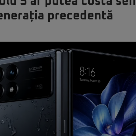
ld 5 ar putea costa sem
enerația precedentă