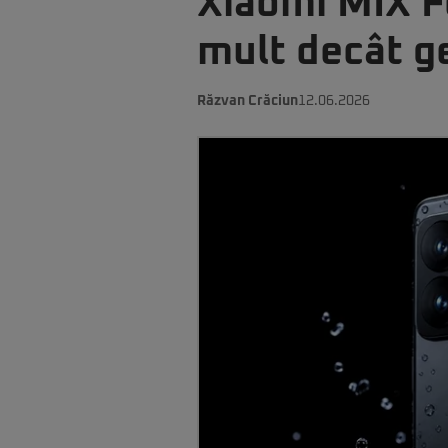
Xiaomi MIX Fo
mult decât g
Răzvan Crăciun
12.06.2026