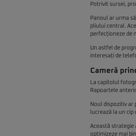
Potrivit sursei, pr
Panoul ar urma să
pliului central. Ac
perfecționeze de m
Un astfel de progr
interesați de telef
Cameră princ
La capitolul fotog
Rapoartele anteri
Noul dispozitiv ar
lucrează la un cip 
Această strategie 
optimizeze mai bin