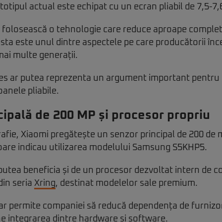
ototipul actual este echipat cu un ecran pliabil de 7,5-7,6
 folosească o tehnologie care reduce aproape complet v
esta este unul dintre aspectele pe care producătorii înc
ai multe generații.
es ar putea reprezenta un argument important pentru ut
oanele pliabile.
ipală de 200 MP și procesor propriu
rafie, Xiaomi pregătește un senzor principal de 200 de 
oare indicau utilizarea modelului Samsung S5KHP5.
 putea beneficia și de un procesor dezvoltat intern de 
din seria
Xring
, destinat modelelor sale premium.
ar permite companiei să reducă dependența de furnizori
e integrarea dintre hardware și software.