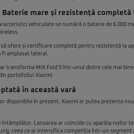
 Baterie mare și rezistență completă 
caracteristici vehiculate se numără o baterie de 6.000 m
ireless.
să ofere și certificare completă pentru rezistență la a
fi amplasat lateral.
i ar transforma MIX Fold 5 într-unul dintre cele mai bin
din portofoliul Xiaomi.
ptată în această vară
ilor disponibile în prezent, Xiaomi ar putea prezenta no
ntâmplător. Lansarea ar coincide cu apariția noilor te
ng, ceea ce ar intensifica competiția într-un segment 