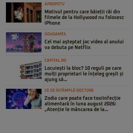
APROPOTV
Motivul pentru care băieții răi din
filmele de la Hollywood nu folosesc
iPhone
GO4GAMES
Cel mai așteptat joc video al anului
va debuta pe Netflix
CAPITAL.RO
Locuiești la bloc? 10 reguli pe care
mulți proprietari le înțeleg greșit și
ajung să...
CE SE ÎNTÂMPLĂ DOCTORE
Zodia care poate face toxiinfecție
alimentară în luna august 2026:
„Atenție le mâncarea de la...