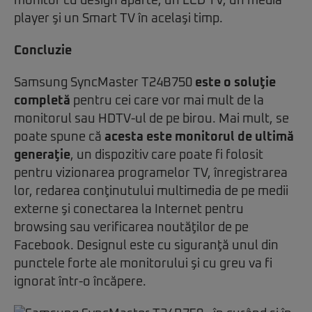
monitor cu design aparte, un LCD TV, un media
player şi un Smart TV în acelaşi timp.
Concluzie
Samsung SyncMaster T24B750
este o soluţie
completă
pentru cei care vor mai mult de la
monitorul sau HDTV-ul de pe birou. Mai mult, se
poate spune că
acesta este monitorul de ultimă
generaţie
, un dispozitiv care poate fi folosit
pentru vizionarea programelor TV, înregistrarea
lor, redarea conţinutului multimedia de pe medii
externe şi conectarea la Internet pentru
browsing sau verificarea noutăţilor de pe
Facebook. Designul este cu siguranţă unul din
punctele forte ale monitorului şi cu greu va fi
ignorat într-o încăpere.