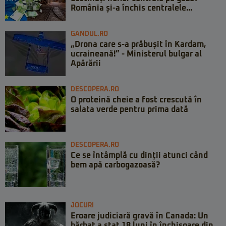
România și-a închis centralele...
GANDUL.RO
„Drona care s-a prăbușit în Kardam,
ucraineană!” - Ministerul bulgar al
Apărării
DESCOPERA.RO
O proteină cheie a fost crescută în
salata verde pentru prima dată
DESCOPERA.RO
Ce se întâmplă cu dinții atunci când
bem apă carbogazoasă?
JOCURI
Eroare judiciară gravă în Canada: Un
bărbat a stat 18 luni în închisoare din