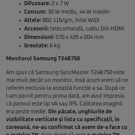
Difuzoare:
2 x 7 W
Consum:
30 W mediu, 44 W maxim
Altele:
802.11b/g/n, Intel WiDi
Accesorii:
telecomandă, cablu DVI-HDMI
Dimensiuni:
570 x 435 x 204 mm
Greutate:
6 kg
Monitorul Samsung T24B750
Am spus că Samsung SyncMaster T24B750 este
mai mult decât un monitor, însă acum vrem să ne
referim exclusiv la această funcţie a sa. După ce
l-am pornit pentru prima dată, am avut impresia
că panoul este tip VA sau IPS. Calitatea imaginii
era peste medie.
Din păcate, unghiurile de
vizibilitate verticale şi lista cu specificaţii, în
coreeană, ne-au confirmat că avem de-a face cu