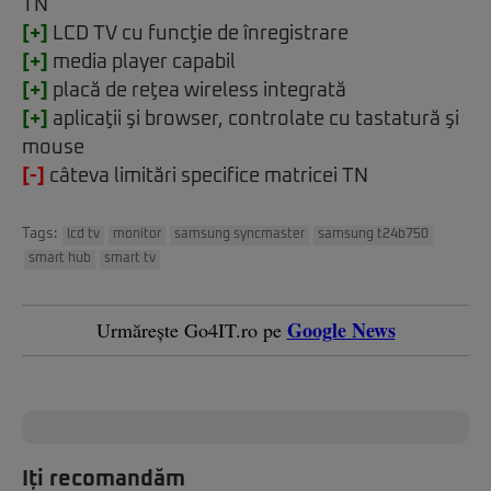
TN
[+]
LCD TV cu funcţie de înregistrare
[+]
media player capabil
[+]
placă de reţea wireless integrată
[+]
aplicaţii şi browser, controlate cu tastatură şi
mouse
[-]
câteva limitări specifice matricei TN
Tags:
lcd tv
monitor
samsung syncmaster
samsung t24b750
smart hub
smart tv
Google News
Urmărește Go4IT.ro pe
Iți recomandăm