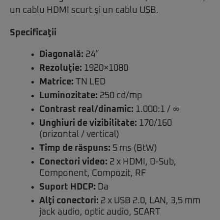
un cablu HDMI scurt şi un cablu USB.
Specificaţii
Diagonală:
24”
Rezoluţie:
1920×1080
Matrice:
TN LED
Luminozitate:
250 cd/mp
Contrast real/dinamic:
1.000:1 / ∞
Unghiuri de vizibilitate:
170/160
(orizontal / vertical)
Timp de răspuns:
5 ms (BtW)
Conectori video:
2 x HDMI, D-Sub,
Component, Compozit, RF
Suport HDCP:
Da
Alţi conectori:
2 x USB 2.0, LAN, 3,5 mm
jack audio, optic audio, SCART