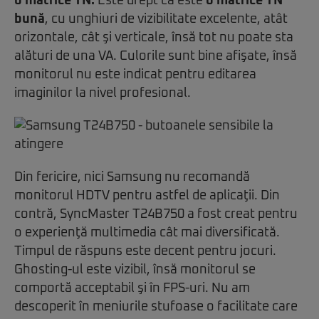
o matrice TN.
Este drept că este
o matrice TN
bună
, cu unghiuri de vizibilitate excelente, atât
orizontale, cât şi verticale, însă tot nu poate sta
alături de una VA. Culorile sunt bine afişate, însă
monitorul nu este indicat pentru editarea
imaginilor la nivel profesional.
Din fericire, nici Samsung nu recomandă
monitorul HDTV pentru astfel de aplicaţii. Din
contră, SyncMaster T24B750 a fost creat pentru
o experienţă multimedia cât mai diversificată.
Timpul de răspuns este decent pentru jocuri.
Ghosting-ul este vizibil, însă monitorul se
comportă acceptabil şi în FPS-uri. Nu am
descoperit în meniurile stufoase o facilitate care