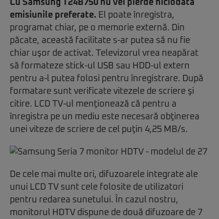
Cu Samsung T24B750 nu vei pierde niciodată
emisiunile preferate.
El poate înregistra,
programat chiar, pe o memorie externă. Din
păcate, această facilitate s-ar putea să nu fie
chiar uşor de activat. Televizorul vrea neapărat
să formateze stick-ul USB sau HDD-ul extern
pentru a-l putea folosi pentru înregistrare. După
formatare sunt verificate vitezele de scriere şi
citire. LCD TV-ul menţionează că pentru a
înregistra pe un mediu este necesară obţinerea
unei viteze de scriere de cel puţin 4,25 MB/s.
De cele mai multe ori, difuzoarele integrate ale
unui LCD TV sunt cele folosite de utilizatori
pentru redarea sunetului. În cazul nostru,
monitorul HDTV dispune de două difuzoare de 7