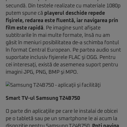
secundă. Din testele realizate cu materiale 1080p
putem spune că
playerul deschide repede
fişirele, redarea este fluentă, iar navigarea prin
film este rapidă
. Pe imagine sunt afişate
subtitrarile în mai multe formate, însă nu am
găsit în meniuri posibilitatea de-a schimba fontul
în format Central European. Pe partea audio sunt
suportate inclusiv fişierele FLAC şi OGG. Pentru
cei interesaţi, există de asemenea suport pentru
imagini JPG, PNG, BMP şi MPO.
Smart TV-ul Samsung T24B750
O parte din aplicaţiile pe care le instalai de obicei
pe o tabletă sau pe un smartphone le ai acum la
dispoziţie pentru Samsung T24B750.
Poţi naviga