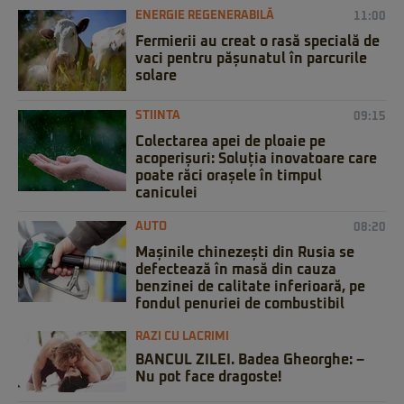
ENERGIE REGENERABILĂ
11:00
Fermierii au creat o rasă specială de
vaci pentru pășunatul în parcurile
solare
STIINTA
09:15
Colectarea apei de ploaie pe
acoperișuri: Soluția inovatoare care
poate răci orașele în timpul
caniculei
AUTO
08:20
Mașinile chinezești din Rusia se
defectează în masă din cauza
benzinei de calitate inferioară, pe
fondul penuriei de combustibil
RAZI CU LACRIMI
BANCUL ZILEI. Badea Gheorghe: –
Nu pot face dragoste!