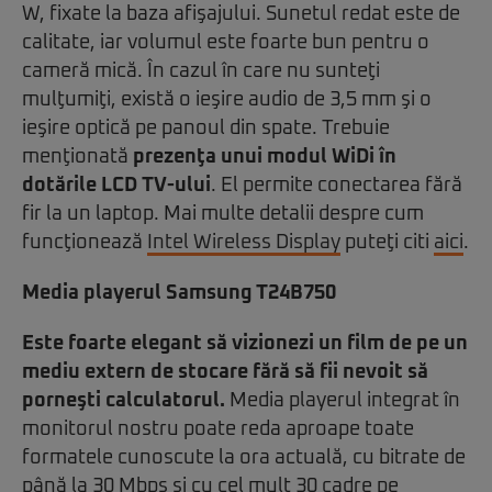
W, fixate la baza afişajului. Sunetul redat este de
calitate, iar volumul este foarte bun pentru o
cameră mică. În cazul în care nu sunteţi
mulţumiţi, există o ieşire audio de 3,5 mm şi o
ieşire optică pe panoul din spate. Trebuie
menţionată
prezenţa unui modul WiDi în
dotările LCD TV-ului
. El permite conectarea fără
fir la un laptop. Mai multe detalii despre cum
funcţionează
Intel Wireless Display
puteţi citi
aici
.
Media playerul Samsung T24B750
Este foarte elegant să vizionezi un film de pe un
mediu extern de stocare fără să fii nevoit să
porneşti calculatorul.
Media playerul integrat în
monitorul nostru poate reda aproape toate
formatele cunoscute la ora actuală, cu bitrate de
până la 30 Mbps şi cu cel mult 30 cadre pe