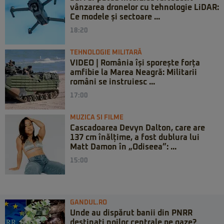
vânzarea dronelor cu tehnologie LiDAR:
Ce modele și sectoare ...
18:20
TEHNOLOGIE MILITARĂ
VIDEO | România își sporește forța
amfibie la Marea Neagră: Militarii
români se instruiesc ...
17:00
MUZICA SI FILME
Cascadoarea Devyn Dalton, care are
137 cm înălțime, a fost dublura lui
Matt Damon în „Odiseea”: ...
15:00
GANDUL.RO
Unde au dispărut banii din PNRR
destinați noilor centrale pe gaze?