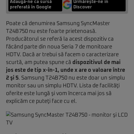
Adaugă-ne ca sursă
Urmărește-ne in
preferată în Google
Discover
Poate că denumirea Samsung SyncMaster
T24B750 nu este foarte prietenoasă.
Producătorul se referă la acest dispozitiv ca
făcând parte din noua Seria 7 de monitoare
HDTV. Dacă ar trebui să facem o caracterizare
scurtă, am putea spune că
dispozitivul de mai
jos este de tip x-în-1, unde x are o valoare între
2 şi 5
. Samsung T24B750 nu este doar un simplu
monitor sau un simplu HDTV. Lista de facilităţi
oferite este lungă şi vom încerca mai jos să
explicăm ce puteţi face cu el.