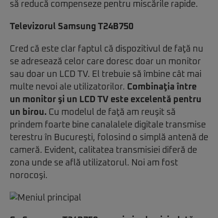
să reducă compenseze pentru miscările rapide.
Televizorul Samsung T24B750
Cred că este clar faptul că dispozitivul de faţă nu
se adresează celor care doresc doar un monitor
sau doar un LCD TV. El trebuie să îmbine cât mai
multe nevoi ale utilizatorilor.
Combinaţia între
un monitor şi un LCD TV este excelentă pentru
un birou.
Cu modelul de faţă am reuşit să
prindem foarte bine canalalele digitale transmise
terestru în Bucureşti, folosind o simplă antenă de
cameră. Evident, calitatea transmisiei diferă de
zona unde se află utilizatorul. Noi am fost
norocoşi.