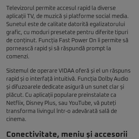
Televizorul permite accesul rapid la diverse
aplicații TV, de muzică și platforme social media.
Sunetul este de calitate datorită egalizatorului
grafic, cu moduri presetate pentru diferite tipuri
de conținut. Funcția Fast Power On îi permite să
pornească rapid și să răspundă prompt la
comenzi.
Sistemul de operare VIDAA oferă și el un răspuns
rapid și o interfață intuitivă. Funcția Dolby Audio
și difuzoarele dedicate asigură un sunet clar și
plăcut. Cu aplicații populare preinstalate ca
Netflix, Disney Plus, sau YouTube, vă puteți
transforma livingul într-o adevărată sală de
cinema.
Conectivitate, meniu și accesorii