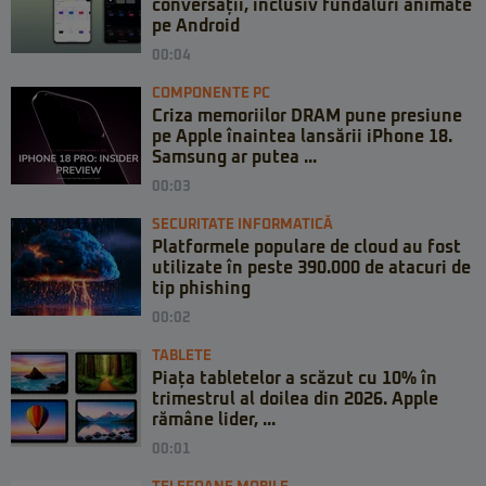
conversații, inclusiv fundaluri animate
pe Android
00:04
COMPONENTE PC
Criza memoriilor DRAM pune presiune
pe Apple înaintea lansării iPhone 18.
Samsung ar putea ...
00:03
SECURITATE INFORMATICĂ
Platformele populare de cloud au fost
utilizate în peste 390.000 de atacuri de
tip phishing
00:02
TABLETE
Piața tabletelor a scăzut cu 10% în
trimestrul al doilea din 2026. Apple
rămâne lider, ...
00:01