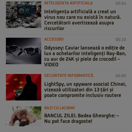
INTELIGENTA ARTIFICIALA
00:24
Inteligența artificială a creat un
virus nou care nu există în natură.
Cercetătorii avertizează asupra
riscurilor
ACCESORII
00:10
Odyssey: Caviar lansează o ediție de
lux a ochelarilor inteligenți Ray-Ban,
cu aur de 24K și piele de crocodil –
VIDEO
SECURITATE INFORMATICĂ
00:09
LightSpy, un spyware asociat Chinei,
vizează utilizatori din 13 țări și
poate compromite inclusiv routere
RAZI CU LACRIMI
BANCUL ZILEI. Badea Gheorghe: –
Nu pot face dragoste!