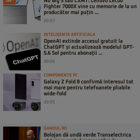
Nu Big 3 sau CXMT: Lenovo Lecoo
Fighter 7000X vine cu memorie de la un
producător mai puțin ...
00:07
INTELIGENTA ARTIFICIALA
OpenAI extinde accesul gratuit la
ChatGPT și actualizează modelul GPT-
5.6 Sol pentru abonații ...
00:06
COMPONENTE PC
Galaxy Z Fold 8 confirmă interesul tot
mai mare pentru telefoanele pliabile
wide-fold
00:05
GANDUL.RO
Bolojan dă undă verde Transelectrica