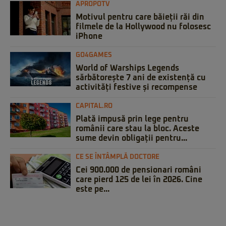
APROPOTV
Motivul pentru care băieții răi din
filmele de la Hollywood nu folosesc
iPhone
GO4GAMES
World of Warships Legends
sărbătorește 7 ani de existență cu
activități festive și recompense
CAPITAL.RO
Plată impusă prin lege pentru
românii care stau la bloc. Aceste
sume devin obligații pentru...
CE SE ÎNTÂMPLĂ DOCTORE
Cei 900.000 de pensionari români
care pierd 125 de lei în 2026. Cine
este pe...