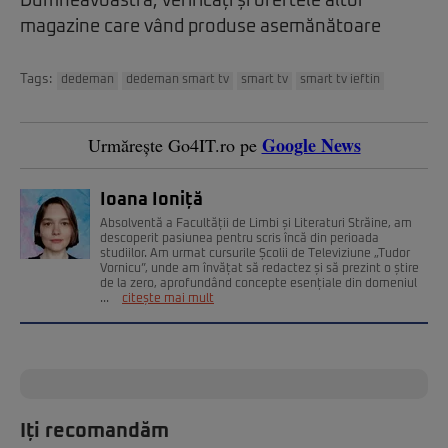
Dumneavoastră, verificați și ofertele altor
magazine care vând produse asemănătoare
Tags:
dedeman
dedeman smart tv
smart tv
smart tv ieftin
Google News
Urmărește Go4IT.ro pe
Ioana Ioniță
Absolventă a Facultății de Limbi și Literaturi Străine, am
descoperit pasiunea pentru scris încă din perioada
studiilor. Am urmat cursurile Școlii de Televiziune „Tudor
Vornicu”, unde am învățat să redactez și să prezint o știre
de la zero, aprofundând concepte esențiale din domeniul
...
citește mai mult
Iți recomandăm