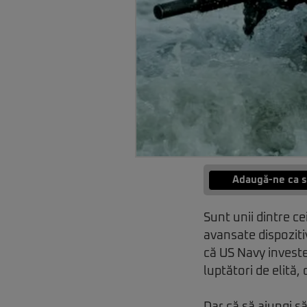
Adaugă-ne ca s
Sunt unii dintre ce
avansate dispozitiv
că US Navy investe
luptători de elită,