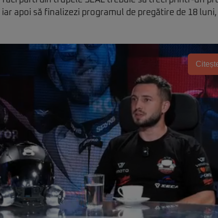
 faci parti din trupele SEAL trebuie să treci printr-un p
iar apoi să finalizezi programul de pregătire de 18 luni, f
Citește