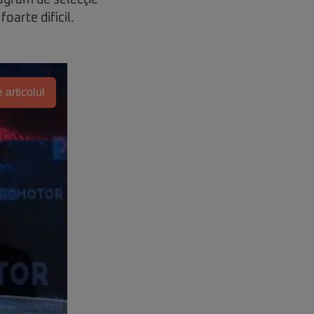
rogram de selecţie
oarte dificil.
 articolul