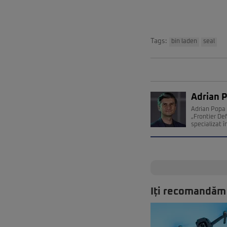
Tags:
bin laden
seal
Adrian 
Adrian Popa 
„Frontier De
specializat î
Iți recomandăm