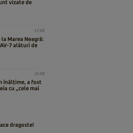
unt vizate de
17:00
e la Marea Neagră:
AAV-7 alături de
15:00
 înălțime, a fost
eia cu „cele mai
ace dragoste!