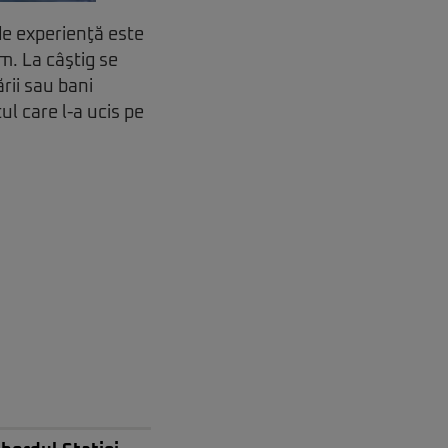
 de experienţă este
m. La câştig se
rii sau bani
l care l-a ucis pe