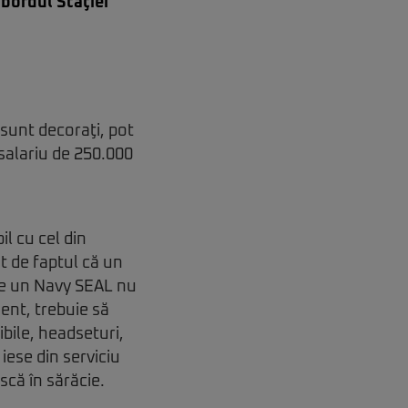
 bordul Staţiei
 sunt decoraţi, pot
 salariu de 250.000
l cu cel din
t de faptul că un
 de un Navy SEAL nu
ent, trebuie să
bile, headseturi,
iese din serviciu
ască în sărăcie.