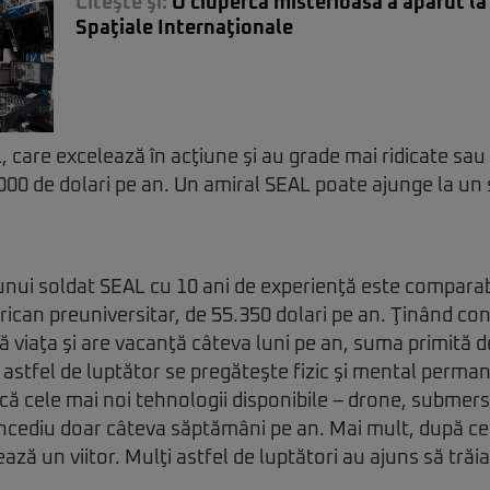
Citeşte şi:
O ciupercă misterioasă a apărut la
Spaţiale Internaţionale
, care excelează în acţiune şi au grade mai ridicate sau
.000 de dolari pe an. Un amiral SEAL poate ajunge la un
 unui soldat SEAL cu 10 ani de experienţă este comparabi
can preuniversitar, de 55.350 dolari pe an. Ţinând con
că viaţa şi are vacanţă câteva luni pe an, suma primită
astfel de luptător se pregăteşte fizic şi mental perman
că cele mai noi tehnologii disponibile – drone, submersi
oncediu doar câteva săptămâni pe an. Mai mult, după ce 
ează un viitor. Mulţi astfel de luptători au ajuns să trăi