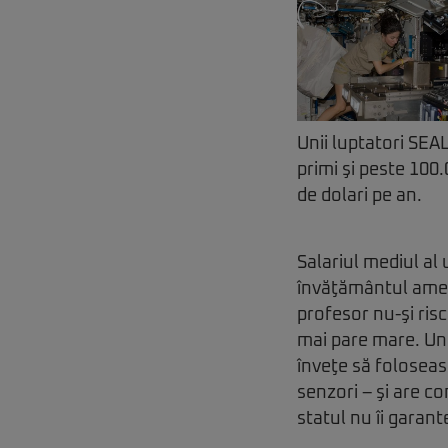
Unii luptatori SEAL
primi şi peste 100
de dolari pe an.
Salariul mediul al
învăţământul ameri
profesor nu-şi ris
mai pare mare. Un 
înveţe să foloseas
senzori – şi are c
statul nu îi garant