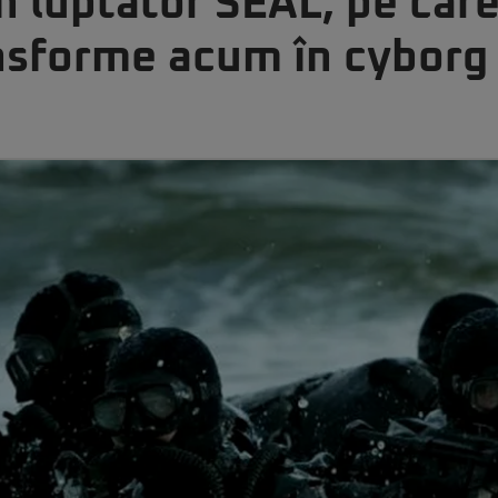
un luptător SEAL, pe car
ansforme acum în cyborg