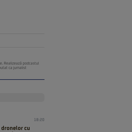
ce. Realizează podcastul
utat ca jurnalist
18:20
 dronelor cu