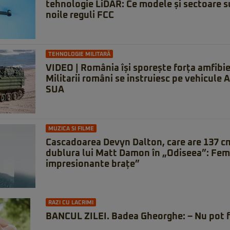
tehnologie LiDAR: Ce modele și sectoare s
noile reguli FCC
TEHNOLOGIE MILITARĂ
VIDEO | România își sporește forța amfibi
Militarii români se instruiesc pe vehicule 
SUA
MUZICA SI FILME
Cascadoarea Devyn Dalton, care are 137 cm
dublura lui Matt Damon în „Odiseea”: Fem
impresionante brațe”
RAZI CU LACRIMI
BANCUL ZILEI. Badea Gheorghe: – Nu pot f