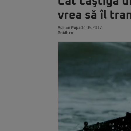
Cât câştigă 
vrea să îl tr
Adrian Popa
04.05.2017
Go4it.ro