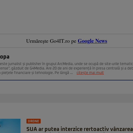
Google News
Urmărește Go4IT.ro pe
Popa
este jurnalist și publisher în grupul ArcMedia, unde se ocupă de site-urile temati
fense”, găzduit de G4Media. Are 20 de ani de experiență în presa centrală și a deb
n piețele financiare și tehnologie. Pe lângă ...
citește mai mult
DRONE
SUA ar putea interzice rertoactiv vânzarea