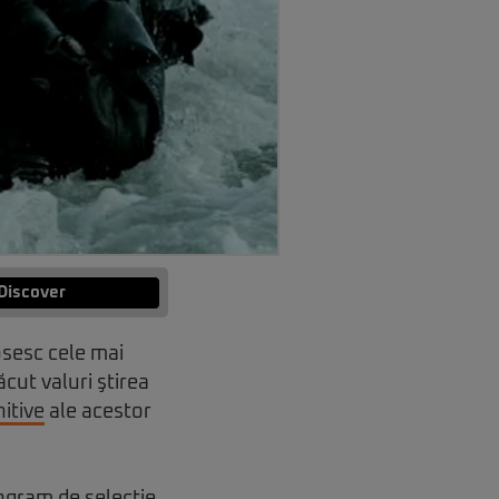
Discover
losesc cele mai
ăcut valuri ştirea
itive
ale acestor