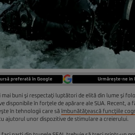
ursă preferată în Google
Urmărește-ne in 
i mai buni şi respectaţi luptători de elită din lume şi fo
e disponibile în forţele de apărare ale SUA. Recent, a f
şte în tehnologii care să
îmbunătăţească funcţiile cogn
 cu ajutorul unor dispozitive de stimulare a creierului.