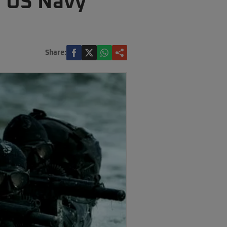
e US Navy
Share: