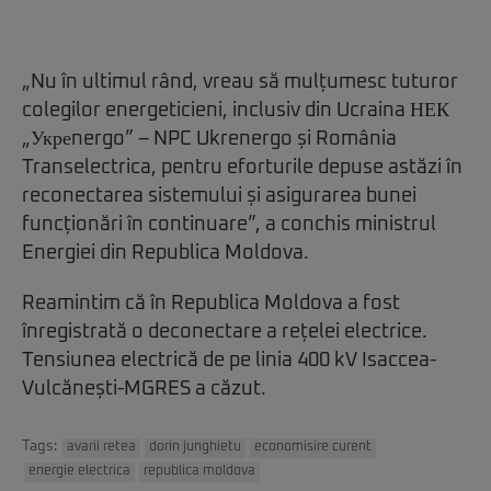
„Nu în ultimul rând, vreau să mulțumesc tuturor
colegilor energeticieni, inclusiv din Ucraina НЕК
„Укреnergo” – NPC Ukrenergo și România
Transelectrica, pentru eforturile depuse astăzi în
reconectarea sistemului și asigurarea bunei
funcționări în continuare”, a conchis ministrul
Energiei din Republica Moldova.
Reamintim că în Republica Moldova a fost
înregistrată o deconectare a rețelei electrice.
Tensiunea electrică de pe linia 400 kV Isaccea-
Vulcănești-MGRES a căzut.
Tags:
avarii retea
dorin junghietu
economisire curent
energie electrica
republica moldova