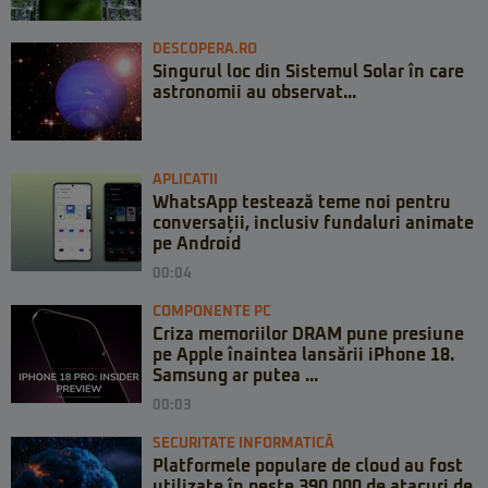
DESCOPERA.RO
Singurul loc din Sistemul Solar în care
astronomii au observat...
APLICATII
WhatsApp testează teme noi pentru
conversații, inclusiv fundaluri animate
pe Android
00:04
COMPONENTE PC
Criza memoriilor DRAM pune presiune
pe Apple înaintea lansării iPhone 18.
Samsung ar putea ...
00:03
SECURITATE INFORMATICĂ
Platformele populare de cloud au fost
utilizate în peste 390.000 de atacuri de