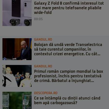
Galaxy Z Fold 8 confirmă interesul tot
mai mare pentru telefoanele pliabile
wide-fold
00:05
GANDUL.RO
Bolojan dă undă verde Transelectrica
să taie curentul companiilor, în
contextul crizei energetice. Cu cât...
GANDUL.RO
Primul român campion mondial la box
profesionist, închis pentru tentativă
de crimă. Bărbatul a înjunghiat...
DESCOPERA.RO
Ce se întâmplă cu dinții atunci când
bem apă carbogazoasă?