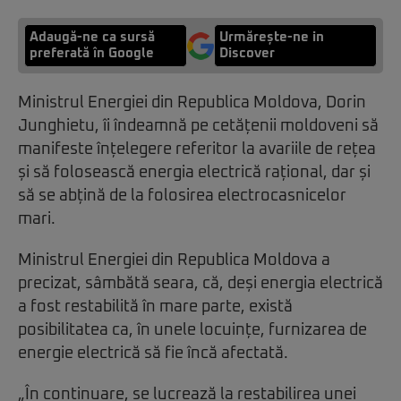
Adaugă-ne ca sursă
Urmărește-ne in
preferată în Google
Discover
Ministrul Energiei din Republica Moldova, Dorin
Junghietu, îi îndeamnă pe cetățenii moldoveni să
manifeste înțelegere referitor la avariile de rețea
și să folosească energia electrică rațional, dar și
să se abțină de la folosirea electrocasnicelor
mari.
Ministrul Energiei din Republica Moldova a
precizat, sâmbătă seara, că, deși energia electrică
a fost restabilită în mare parte, există
posibilitatea ca, în unele locuințe, furnizarea de
energie electrică să fie încă afectată.
„În continuare, se lucrează la restabilirea unei