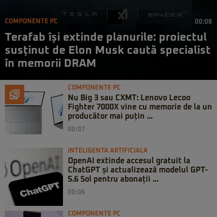
COMPONENTE PC
00:08
Terafab își extinde planurile: proiectul
susținut de Elon Musk caută specialist
în memorii DRAM
COMPONENTE PC
Nu Big 3 sau CXMT: Lenovo Lecoo
Fighter 7000X vine cu memorie de la un
producător mai puțin ...
00:07
INTELIGENTA ARTIFICIALA
OpenAI extinde accesul gratuit la
ChatGPT și actualizează modelul GPT-
5.6 Sol pentru abonații ...
00:06
COMPONENTE PC