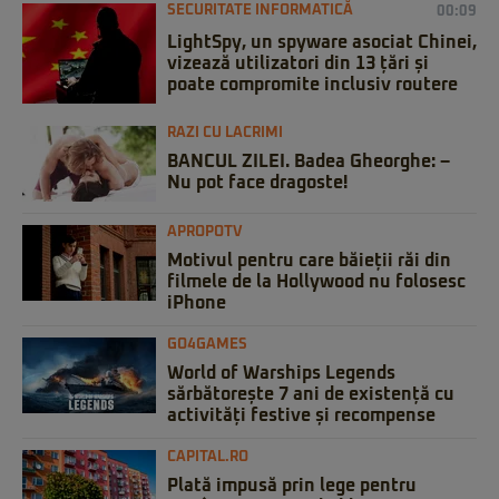
SECURITATE INFORMATICĂ
00:09
LightSpy, un spyware asociat Chinei,
vizează utilizatori din 13 țări și
poate compromite inclusiv routere
RAZI CU LACRIMI
BANCUL ZILEI. Badea Gheorghe: –
Nu pot face dragoste!
APROPOTV
Motivul pentru care băieții răi din
filmele de la Hollywood nu folosesc
iPhone
GO4GAMES
World of Warships Legends
sărbătorește 7 ani de existență cu
activități festive și recompense
CAPITAL.RO
Plată impusă prin lege pentru