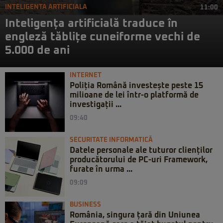
INTELIGENTA ARTIFICIALA
11:00
Inteligența artificială traduce în
engleză tăblițe cuneiforme vechi de
5.000 de ani
INTERNET
Poliția Română investește peste 15
milioane de lei într-o platformă de
investigații ...
09:40
SECURITATE INFORMATICĂ
Datele personale ale tuturor clienților
producătorului de PC-uri Framework,
furate în urma ...
09:09
BUSINESS
România, singura țară din Uniunea