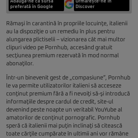
Adaugă-ne ca sursă
Urmărește-ne in
preferată în Google
Discover
Rămaşi în carantină în propriile locuinţe, italienii
au la dispoziţie o un remediu în plus pentru
alungarea plictiselii – vizionarea cât mai multor
clipuri video pe Pornhub, accesând gratuit
secţiunea premium rezervată în mod normal
abonaţilor.
Într-un binevenit gest de „compasiune”, Pornhub
le va permite utilizatorilor italieni să acceseze
conţinut premium fără a fi nevoiţi să-şi introducă
informaţiile despre cardul de credit, site-ul
devenind peste noapte un veritabil YouYube al
amatorilor de conţinut pornografic. Pornhub
speră că italienii mai puţin inclinaţi să citească
toate cărţile cumpărate în ultimii ani vor rămâne