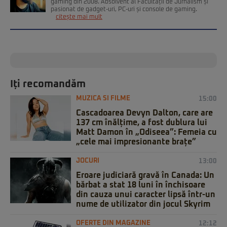
gaming din 2008. Absolvent al Facultății de Jurnalism și
pasionat de gadget-uri, PC-uri și console de gaming.
citește mai mult
Iți recomandăm
MUZICA SI FILME
15:00
Cascadoarea Devyn Dalton, care are
137 cm înălțime, a fost dublura lui
Matt Damon în „Odiseea”: Femeia cu
„cele mai impresionante brațe”
JOCURI
13:00
Eroare judiciară gravă în Canada: Un
bărbat a stat 18 luni în închisoare
din cauza unui caracter lipsă într-un
nume de utilizator din jocul Skyrim
OFERTE DIN MAGAZINE
12:12