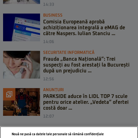
14:33
BUSINESS
Comisia Europeană aprobă
achiziționarea integrală a eMAG de
către Naspers. Iulian Stanciu ...
14:06
SECURITATE INFORMATICĂ
Frauda „Banca Națională”: Trei
suspecți au fost arestați la București
după un prejudiciu ...
12:56
ANUNȚURI
PARKSIDE aduce în LIDL TOP 7 scule
pentru orice atelier. „Vedeta” ofertei
costă doar ...
12:07
Nouă ne pasă ca datele tale personale să rămână confidențiale