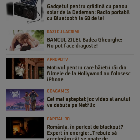
Gadgetul pentru grădină cu panou
solar de la Dedeman: Radio portabil
cu Bluetooth la 68 de lei
RAZI CU LACRIMI
BANCUL ZILEI. Badea Gheorghe: –
Nu pot face dragoste!
APROPOTV
Motivul pentru care băieții răi din
filmele de la Hollywood nu folosesc
iPhone
GO4GAMES
Cel mai așteptat joc video al anului
va debuta pe Netflix
CAPITAL.RO
România, în pericol de blackout?
Expert în energie: „Trebuie să
accelerăm cât se poate de...