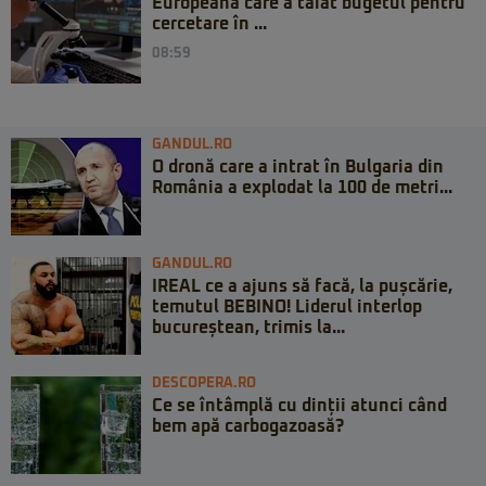
Europeană care a tăiat bugetul pentru
cercetare în ...
08:59
GANDUL.RO
O dronă care a intrat în Bulgaria din
România a explodat la 100 de metri...
GANDUL.RO
IREAL ce a ajuns să facă, la pușcărie,
temutul BEBINO! Liderul interlop
bucureștean, trimis la...
DESCOPERA.RO
Ce se întâmplă cu dinții atunci când
bem apă carbogazoasă?