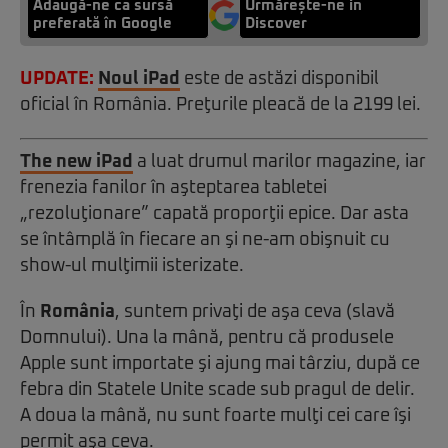
Adaugă-ne ca sursă
Urmărește-ne in
preferată în Google
Discover
UPDATE:
Noul iPad
este de astăzi disponibil
oficial în România. Preţurile pleacă de la 2199 lei.
The new iPad
a luat drumul marilor magazine, iar
frenezia fanilor în aşteptarea tabletei
„rezoluţionare” capată proporţii epice. Dar asta
se întâmplă în fiecare an şi ne-am obişnuit cu
show-ul mulţimii isterizate.
În
România
, suntem privaţi de aşa ceva (slavă
Domnului). Una la mână, pentru că produsele
Apple sunt importate şi ajung mai târziu, după ce
febra din Statele Unite scade sub pragul de delir.
A doua la mână, nu sunt foarte mulţi cei care îşi
permit aşa ceva.