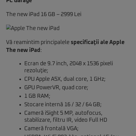
PC Garage
The new iPad 16 GB – 2999 Lei
Vă reamintim principalele
specificaţii ale Apple
The new iPad
:
Ecran de 9.7 inch, 2048 x 1536 pixeli
rezoluţie;
CPU Apple A5X, dual core, 1 GHz;
GPU PowerVR, quad core;
1 GB RAM;
Stocare internă 16 / 32 / 64 GB;
Cameră iSight 5 MP, autofocus,
stabilizare, filtru IR, video Full HD
Cameră frontală VGA;