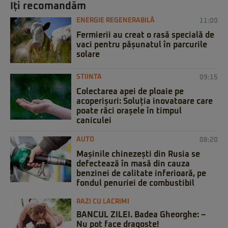
Iți recomandăm
ENERGIE REGENERABILĂ
11:00
Fermierii au creat o rasă specială de
vaci pentru pășunatul în parcurile
solare
STIINTA
09:15
Colectarea apei de ploaie pe
acoperișuri: Soluția inovatoare care
poate răci orașele în timpul
caniculei
AUTO
08:20
Mașinile chinezești din Rusia se
defectează în masă din cauza
benzinei de calitate inferioară, pe
fondul penuriei de combustibil
RAZI CU LACRIMI
BANCUL ZILEI. Badea Gheorghe: –
Nu pot face dragoste!