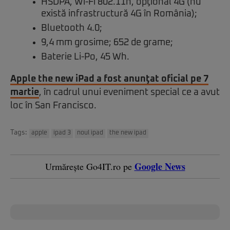
HSDPA, Wi-Fi 802.11n, opţional 4G (nu
există infrastructură 4G în România);
Bluetooth 4.0;
9,4 mm grosime; 652 de grame;
Baterie Li-Po, 45 Wh.
Apple the new iPad a fost anunţat oficial pe 7
martie
, în cadrul unui eveniment special ce a avut
loc în San Francisco.
Tags:
apple
ipad 3
noul ipad
the new ipad
Google News
Urmărește Go4IT.ro pe