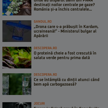
Unde au dispărut banii din PNRR
destinați noilor centrale pe gaze?
România și-a închis centralele...
GANDUL.RO
„Drona care s-a prăbușit în Kardam,
ucraineană!” - Ministerul bulgar al
Apărării
DESCOPERA.RO
O proteină cheie a fost crescută în
salata verde pentru prima dată
DESCOPERA.RO
Ce se întâmplă cu dinții atunci când
bem apă carbogazoasă?
JOCURI