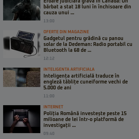
Eroare judiciară gravă în Canada: Un
bărbat a stat 18 luni în închisoare din
cauza unui ...
13:00
OFERTE DIN MAGAZINE
Gadgetul pentru grădină cu panou
solar de la Dedeman: Radio portabil cu
Bluetooth la 68 de ...
12:12
INTELIGENTA ARTIFICIALA
Inteligența artificială traduce în
engleză tăblițe cuneiforme vechi de
5.000 de ani
11:00
INTERNET
Poliția Română investește peste 15
milioane de lei într-o platformă de
investigații ...
09:40