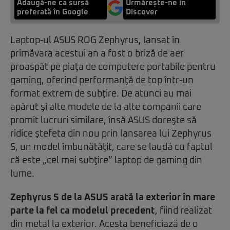
Adaugă-ne ca sursă
Urmărește-ne in
preferată în Google
Discover
Laptop-ul ASUS ROG Zephyrus, lansat în
primăvara acestui an a fost o briză de aer
proaspăt pe piaţa de computere portabile pentru
gaming, oferind performanţă de top într-un
format extrem de subţire. De atunci au mai
apărut şi alte modele de la alte companii care
promit lucruri similare, însă ASUS doreşte să
ridice ştefeta din nou prin lansarea lui Zephyrus
S, un model îmbunătăţit, care se laudă cu faptul
că este „cel mai subţire” laptop de gaming din
lume.
Zephyrus S de la ASUS arată la exterior în mare
parte la fel ca modelul precedent
, fiind realizat
din metal la exterior. Acesta beneficiază de o