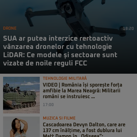
DRONE
18:20
SUA ar putea interzice rertoactiv
vânzarea dronelor cu tehnologie
LiDAR: Ce modele și sectoare sunt
vizate de noile reguli FCC
TEHNOLOGIE MILITARĂ
VIDEO | România își sporește forța
amfibie la Marea Neagră: Militarii
români se instruiesc ...
17:00
MUZICA SI FILME
Cascadoarea Devyn Dalton, care are
137 cm înălțime, a fost dublura lui
Matt Damon în „Odiseea”: ...