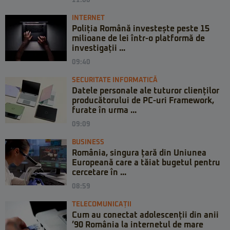
11:00
INTERNET
Poliția Română investește peste 15
milioane de lei într-o platformă de
investigații ...
09:40
SECURITATE INFORMATICĂ
Datele personale ale tuturor clienților
producătorului de PC-uri Framework,
furate în urma ...
09:09
BUSINESS
România, singura țară din Uniunea
Europeană care a tăiat bugetul pentru
cercetare în ...
08:59
TELECOMUNICAȚII
Cum au conectat adolescenții din anii
’90 România la internetul de mare