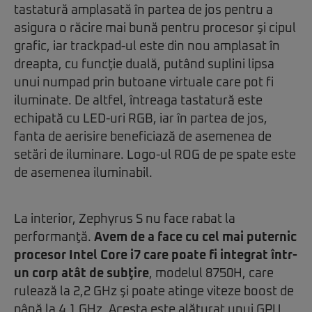
tastatură amplasată în partea de jos pentru a
asigura o răcire mai bună pentru procesor şi cipul
grafic, iar trackpad-ul este din nou amplasat în
dreapta, cu funcţie duală, putând suplini lipsa
unui numpad prin butoane virtuale care pot fi
iluminate. De altfel, întreaga tastatură este
echipată cu LED-uri RGB, iar în partea de jos,
fanta de aerisire beneficiază de asemenea de
setări de iluminare. Logo-ul ROG de pe spate este
de asemenea iluminabil.
La interior, Zephyrus S nu face rabat la
performanţă.
Avem de a face cu cel mai puternic
procesor Intel Core i7 care poate fi integrat într-
un corp atât de subţire
, modelul 8750H, care
rulează la 2,2 GHz şi poate atinge viteze boost de
până la 4,1 GHz. Acesta este alăturat unui GPU