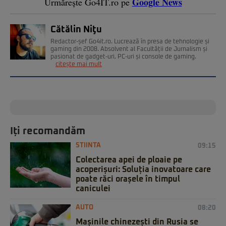
Google News
Urmărește Go4IT.ro pe
Cătălin Niţu
Redactor-șef Go4it.ro. Lucrează în presa de tehnologie și
gaming din 2008. Absolvent al Facultății de Jurnalism și
pasionat de gadget-uri, PC-uri și console de gaming.
citește mai mult
Iți recomandăm
STIINTA
09:15
Colectarea apei de ploaie pe
acoperișuri: Soluția inovatoare care
poate răci orașele în timpul
caniculei
AUTO
08:20
Mașinile chinezești din Rusia se