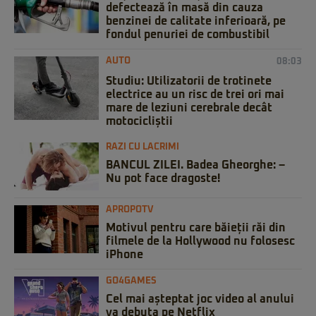
defectează în masă din cauza
benzinei de calitate inferioară, pe
fondul penuriei de combustibil
AUTO
08:03
Studiu: Utilizatorii de trotinete
electrice au un risc de trei ori mai
mare de leziuni cerebrale decât
motocicliștii
RAZI CU LACRIMI
BANCUL ZILEI. Badea Gheorghe: –
Nu pot face dragoste!
APROPOTV
Motivul pentru care băieții răi din
filmele de la Hollywood nu folosesc
iPhone
GO4GAMES
Cel mai așteptat joc video al anului
va debuta pe Netflix