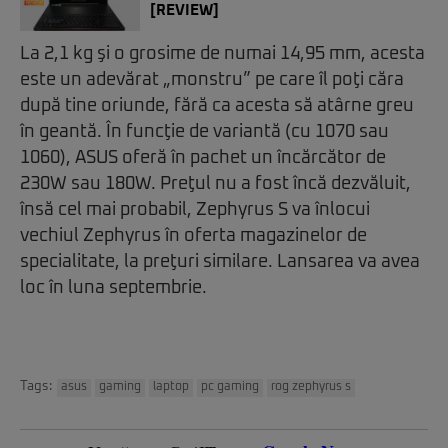
[REVIEW]
La 2,1 kg şi o grosime de numai 14,95 mm, acesta
este un adevărat „monstru” pe care îl poţi căra
după tine oriunde, fără ca acesta să atârne greu
în geantă. În funcţie de variantă (cu 1070 sau
1060), ASUS oferă în pachet un încărcător de
230W sau 180W. Preţul nu a fost încă dezvăluit,
însă cel mai probabil, Zephyrus S va înlocui
vechiul Zephyrus în oferta magazinelor de
specialitate, la preţuri similare. Lansarea va avea
loc în luna septembrie.
Tags:
asus
gaming
laptop
pc gaming
rog zephyrus s