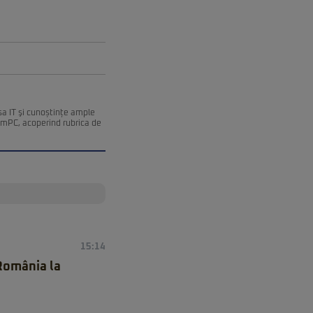
esa IT şi cunoștințe ample
remPC, acoperind rubrica de
15:14
 România la