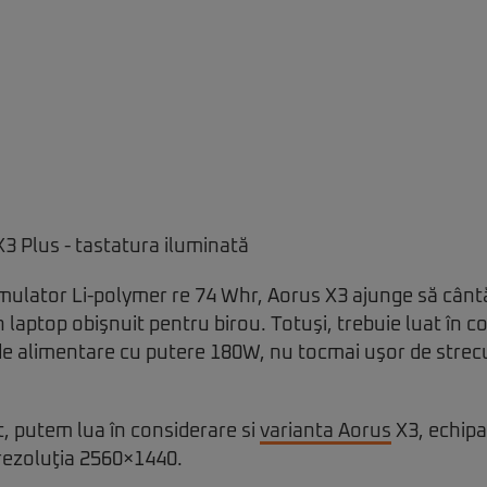
mulator Li-polymer re 74 Whr, Aorus X3 ajunge să cân
 laptop obişnuit pentru birou. Totuşi, trebuie luat în c
de alimentare cu putere 180W, nu tocmai uşor de strecu
t, putem lua în considerare si
varianta Aorus
X3, echip
rezoluţia 2560×1440.