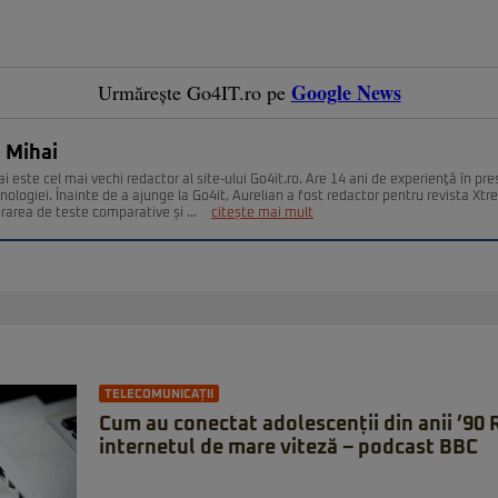
Google News
Urmărește Go4IT.ro pe
 Mihai
i este cel mai vechi redactor al site-ului Go4it.ro. Are 14 ani de experienţă în pr
nologiei. Înainte de a ajunge la Go4it, Aurelian a fost redactor pentru revista Xt
urarea de teste comparative și ...
citește mai mult
TELECOMUNICAȚII
Cum au conectat adolescenții din anii ’90
internetul de mare viteză – podcast BBC