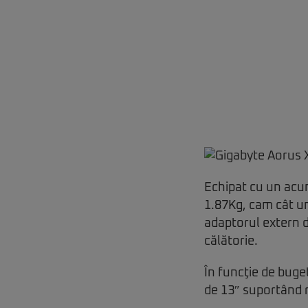
Echipat cu un acu
1.87Kg, cam cât un
adaptorul extern 
călătorie.
În funcţie de buge
de 13″ suportând 