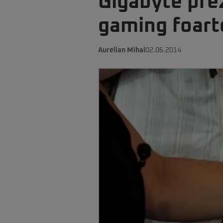
Gigabyte prez
gaming foarte
Aurelian Mihai
02.06.2014