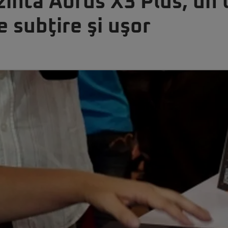
intă Aorus X3 Plus, un 
 subţire şi uşor