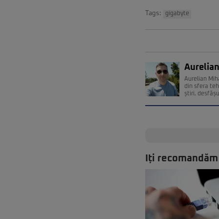
Tags:
gigabyte
Aurelian
Aurelian Miha
din sfera teh
știri, desfăș
Iți recomandăm