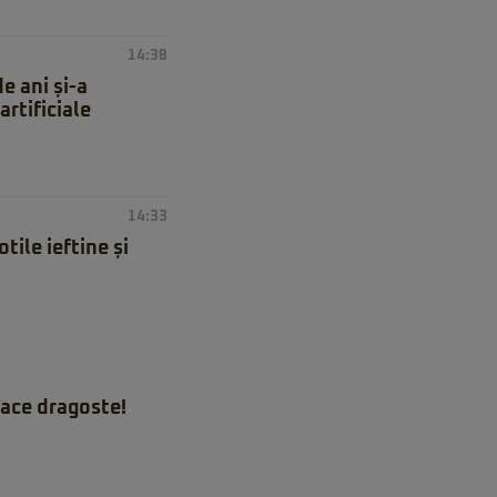
14:38
e ani și-a
artificiale
14:33
ile ieftine și
ace dragoste!