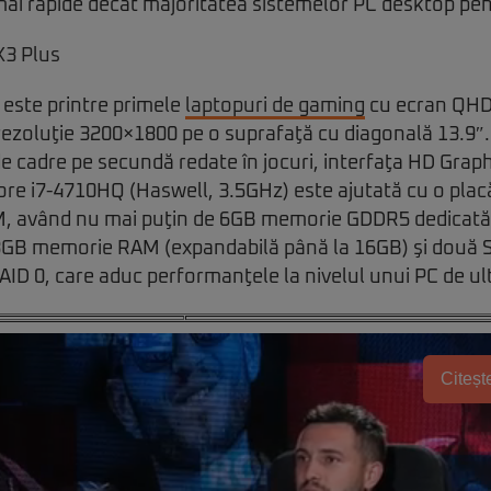
mai rapide decât majoritatea sistemelor PC desktop pe
 este printre primele
laptopuri de gaming
cu ecran QHD+
 rezoluţie 3200×1800 pe o suprafaţă cu diagonală 13.9″.
 cadre pe secundă redate în jocuri, interfaţa HD Graph
ore i7-4710HQ (Haswell, 3.5GHz) este ajutată cu o plac
, având nu mai puţin de 6GB memorie GDDR5 dedicată.
8GB memorie RAM (expandabilă până la 16GB) şi două S
D 0, care aduc performanţele la nivelul unui PC de ul
Citește