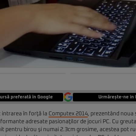
ursă preferată în Google
Urmărește-ne in 
 intrarea în forţă la
Computex 2014
, prezentând noua 
rformante adresate pasionaţilor de jocuri PC. Cu greu
it pentru birou şi numai 2.3cm grosime, acestea pot rul