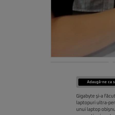
Adaugă-ne ca s
Gigabyte şi-a făcut
laptopuri ultra-pe
unui laptop obişnu