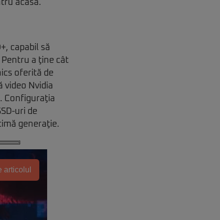
ntru acasă.
, capabil să
 Pentru a ţine cât
ics oferită de
ă video Nvidia
 Configuraţia
SD-uri de
timă generaţie.
 articolul