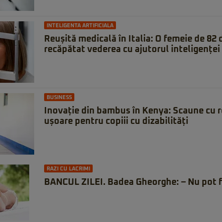
INTELIGENTA ARTIFICIALA
Reușită medicală în Italia: O femeie de 82 d
recăpătat vederea cu ajutorul inteligenței 
BUSINESS
Inovație din bambus în Kenya: Scaune cu rot
ușoare pentru copiii cu dizabilități
RAZI CU LACRIMI
BANCUL ZILEI. Badea Gheorghe: – Nu pot f