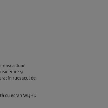
tărească doar
onsiderare şi
rat în rucsacul de
ată cu ecran WQHD