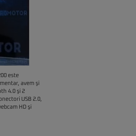
200 este
limentar, avem şi
th 4.0 şi 2
conectori USB 2.0,
 webcam HD şi