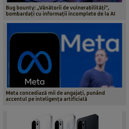
Bug bounty: „Vânătorii de vulnerabilități”,
bombardați cu informații incomplete de la AI
Meta concediază mii de angajați, punând
accentul pe inteligența artificială