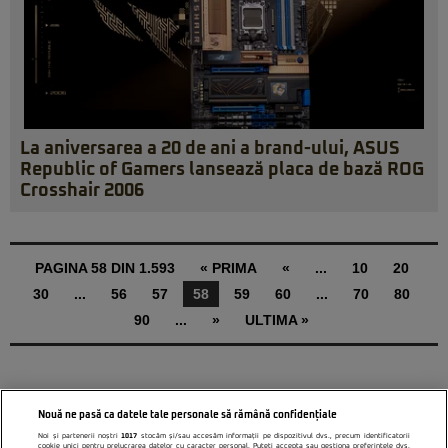
La aniversarea a 20 de ani a brand-ului, ASUS
Republic of Gamers lansează placa de bază ROG
Crosshair 2006
PAGINA 58 DIN 1.593
« PRIMA
«
...
10
20
30
...
56
57
58
59
60
...
70
80
90
...
»
ULTIMA »
Nouă ne pasă ca datele tale personale să rămână confidențiale
Noi și partenerii noștri
1017
stocăm și/sau accesăm informații pe dispozitivul dvs., precum identificatorii
cookie unici pentru prelucrarea datelor cu caracter personal. Puteți accepta sau gestiona preferințele dvs.