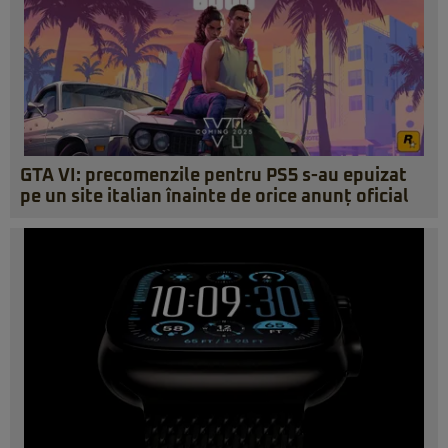
GTA VI: precomenzile pentru PS5 s-au epuizat
pe un site italian înainte de orice anunț oficial