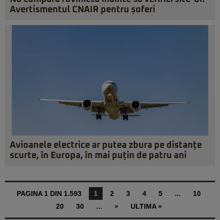
Avertismentul CNAIR pentru șoferi
Avioanele electrice ar putea zbura pe distanțe
scurte, în Europa, în mai puțin de patru ani
PAGINA 1 DIN 1.593
1
2
3
4
5
...
10
20
30
...
»
ULTIMA »