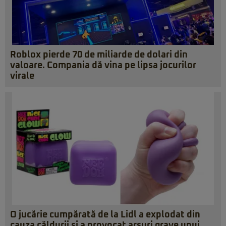
Roblox pierde 70 de miliarde de dolari din
valoare. Compania dă vina pe lipsa jocurilor
virale
O jucărie cumpărată de la Lidl a explodat din
cauza căldurii și a provocat arsuri grave unui