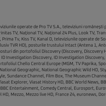
eviziunile operate de Pro TV S.A., televiziuni româneşti
initas TV, Naţional TV, Naţional 24 Plus, Look TV, Trans
, Prima Tv, Kiss TV, Kanal D, televiziunile operate de 
clusiv TVR HD), posturile trustului Intact (Antena 1, An
posturi din portofoliul Discovery (Discovery, Discover
 ID Investigation Discovery, ID Investigation Discovery
ortofoliul Chello Central Europe (MGM, TV Paprika, Sp
National Geographic, National Geographic Wild HD, Styl
yle, Sundance Channel, Film Box, The Museum Channe
iasat Explorer, Viasat History HD, BBC World News, B
BBC Entertainment, Comedy Central, Eurosport, Euros
l HD, Mezzo, Mezzo live HD, France 24, euronews, Dor