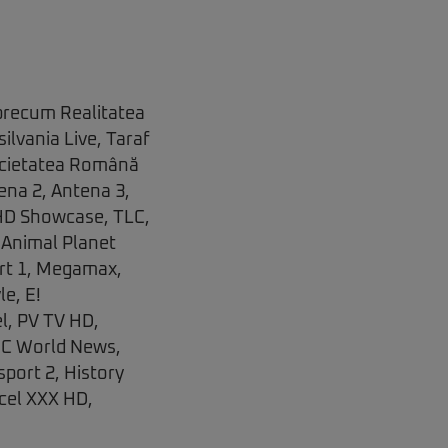
 precum Realitatea
ilvania Live, Taraf
Societatea Română
tena 2, Antena 3,
y HD Showcase, TLC,
, Animal Planet
ort 1, Megamax,
e, E!
l, PV TV HD,
BC World News,
port 2, History
cel XXX HD,