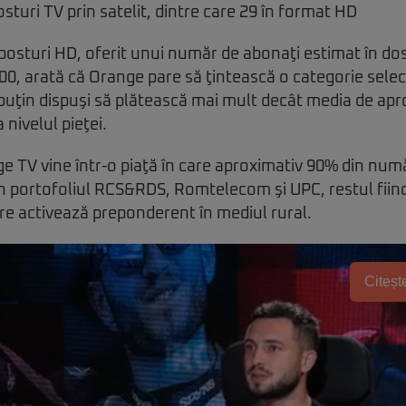
sturi HD, oferit unui număr de abonaţi estimat în dos
0, arată că Orange pare să ţintească o categorie sele
 puţin dispuşi să plătească mai mult decât media de apr
 nivelul pieţei.
 TV vine într-o piaţă în care aproximativ 90% din numă
 în portofoliul RCS&RDS, Romtelecom şi UPC, restul fiind
re activează preponderent în mediul rural.
Citește