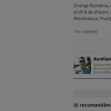
Orange România, c
şi cifră de afaceri
Moulineaux, Franţ
Tags:
orange tv
Aurelian
Aurelian Miha
din sfera teh
știri, desfăș
Iți recomandăm