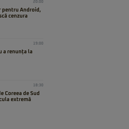
20:00
r pentru Android,
ască cenzura
19:00
 a renunța la
18:30
de Coreea de Sud
icula extremă