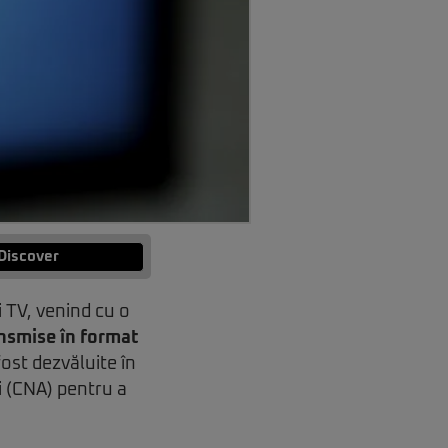
Discover
i TV, venind cu o
nsmise în format
fost dezvăluite în
i (CNA) pentru a