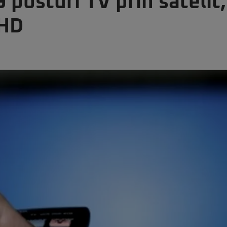
 posturi TV prin satelit,
 HD