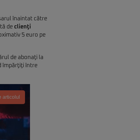
arul înaintat către
ctă de
clienţi
oximativ 5 euro pe
rul de abonaţi la
 împărţiţi între
 articolul