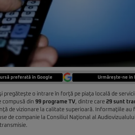
ursă preferată în Google
Urmărește-ne in 
pregăteşte o intrare în forţă pe piaţa locală de servici
re compusă din
99 programe TV
, dintre care
29 sunt tra
ţă de vizionare la calitate superioară. Informaţiile au 
e de companie la Consiliul Naţional al Audiovizualulu
etransmisie.