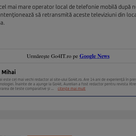
el mai mare operator local de telefonie mobilă după n
, intenţionează să retransmită aceste televiziuni din loc
a.
Google News
Urmărește Go4IT.ro pe
 Mihai
i este cel mai vechi redactor al site-ului Go4it.ro. Are 14 ani de experienţă în pr
nologiei. Înainte de a ajunge la Go4it, Aurelian a fost redactor pentru revista Xt
urarea de teste comparative și ...
citește mai mult