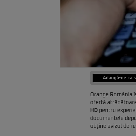
Adaugă-ne ca s
Orange România îşi 
ofertă atrăgătoa
HD
pentru experien
documentele depus
obţine avizul de r