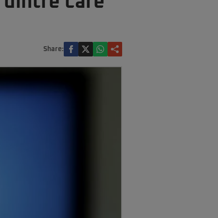
 dintre care
Share: