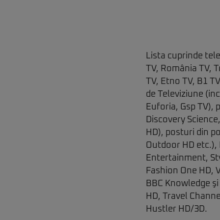
Lista cuprinde tel
TV, România TV, Tr
TV, Etno TV, B1 TV
de Televiziune (in
Euforia, Gsp TV), 
Discovery Science,
HD), posturi din p
Outdoor HD etc.), 
Entertainment, St
Fashion One HD, V
BBC Knowledge şi 
HD, Travel Channe
Hustler HD/3D.